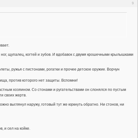
9
вает.
 ног, щупалец, когтей и зубов. И вдобавок с двумя крошечными крылышками
еты, ружья с пистонами, рогатки и прочее детское оружие. Ворчун
ща, против которого нет защиты. Вспомни!
стным хозяином. Со стонами и ругательствами он слонялся по пустым
ти своих жертв.
жно выглянул наружу, готовый тут же юркнуть обратно. Ни стонов, ни
 и сел на койке.