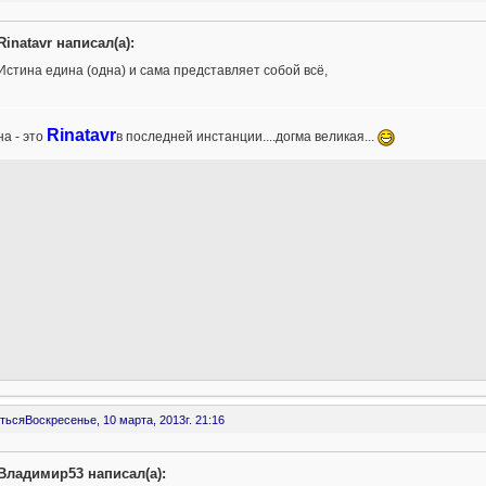
Rinatavr написал(а):
Истина едина (одна) и сама представляет собой всё,
Rinatavr
а - это
в последней инстанции....догма великая...
ться
Воскресенье, 10 марта, 2013г. 21:16
Владимир53 написал(а):