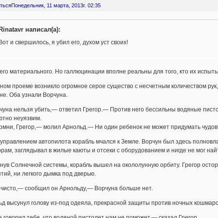
ться
Понедельник, 11 марта, 2013г. 02:35
Rinatavr написал(а):
Вот и свершилось, я убил его, духом уст своих!
го материального. Но галлюцинации вполне реальны для того, кто их испыты
ном проеме возникло огромное серое существо с несчетным количеством рук,
не. Оба узнали Ворчуна.
уна нельзя убить,— ответил Грегор.— Против него бессильны водяные пистол
ютно неуязвим.
мни, Грегор,— молил Арнольд.— Ни один ребенок не может придумать чудови
правлением автопилота корабль мчался к Земле. Ворчун был здесь полновла
рам, заглядывал в жилые каюты и отсеки с оборудованием и нигде не мог най
нув Солнечной системы, корабль вышел на окололунную орбиту. Грегор осторо
тий, ни легкого дымка под дверью.
 чисто,— сообщил он Арнольду,— Ворчуна больше нет.
д высунул голову из-под одеяла, прекрасной защиты против ночных кошмаров,
 говорил тебе, что водяной пистолет нам не поможет,— сказал Грегор.