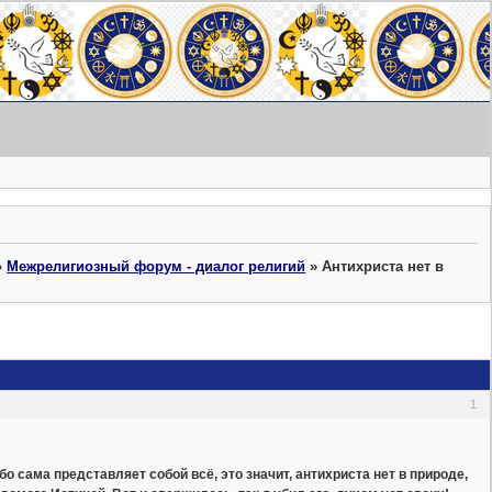
»
Межрелигиозный форум - диалог религий
»
Антихриста нет в
1
бо сама представляет собой всё, это значит, антихриста нет в природе,