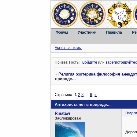
Форум
Участники
Правила
Ре
Активные темы
Привет, Гость!
Войдите
или
зарегистрируйтес
»
Религия эзотерика философия анекдо
природе…
Страница:
1
2
3
…
6
»
Антихриста нет в природе…
Rinatavr
Подели
Заблокирован
...
Дороги