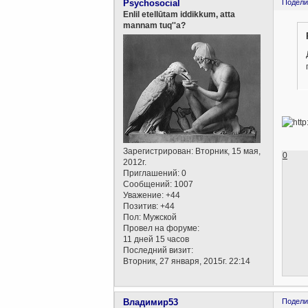
Psychosocial
Подели
Enlil etellūtam iddikkum, atta
mannam tuq''a?
Зарегистрирован
: Вторник, 15 мая,
0
2012г.
Приглашений:
0
Сообщений:
1007
Уважение:
+44
Позитив:
+44
Пол:
Мужской
Провел на форуме:
11 дней 15 часов
Последний визит:
Вторник, 27 января, 2015г. 22:14
Владимир53
Подели