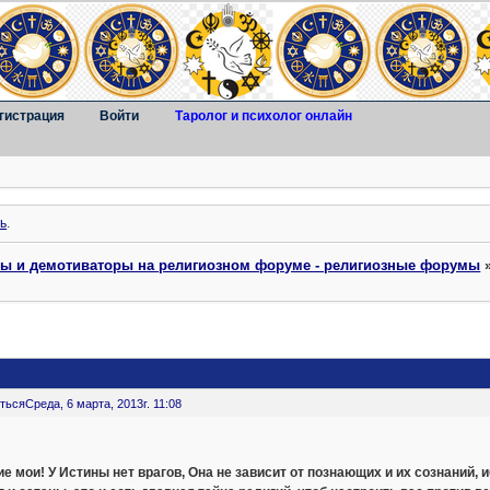
гистрация
Войти
Таролог и психолог онлайн
ь
.
ты и демотиваторы на религиозном форуме - религиозные форумы
ться
Среда, 6 марта, 2013г. 11:08
е мои! У Истины нет врагов, Она не зависит от познающих и их сознаний, и