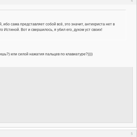
4
, ибо сама представляет собой всё, это значит, антихриста нет в
о Истиной. Вот и свершилось, я убил его, духом уст своих!
ришь?) или силой нажатия пальцев по клавиатуре?))))
5