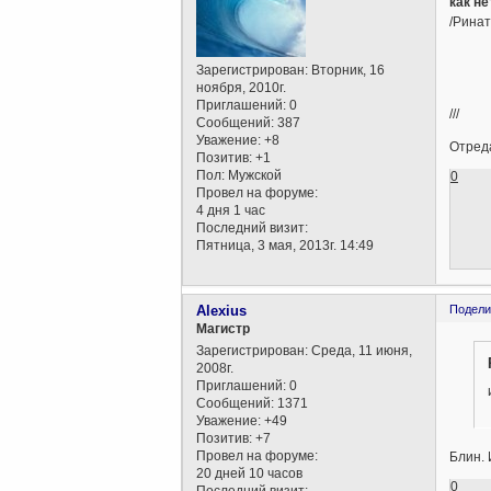
как не
/Рина
Зарегистрирован
: Вторник, 16
ноября, 2010г.
Приглашений:
0
///
Сообщений:
387
Уважение:
+8
Отреда
Позитив:
+1
Пол:
Мужской
0
Провел на форуме:
4 дня 1 час
Последний визит:
Пятница, 3 мая, 2013г. 14:49
Alexius
Подели
Магистр
Зарегистрирован
: Среда, 11 июня,
2008г.
Приглашений:
0
Сообщений:
1371
Уважение:
+49
Позитив:
+7
Провел на форуме:
Блин.
20 дней 10 часов
0