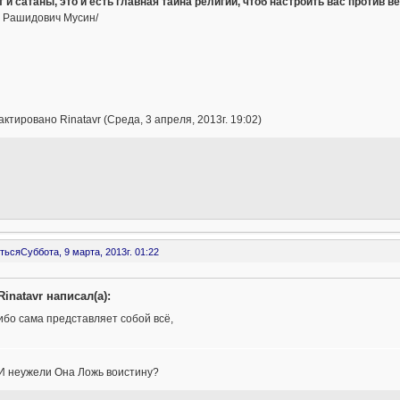
т и сатаны, это и есть главная тайна религий, чтоб настроить вас против в
т Рашидович Мусин/
ктировано Rinatavr (Среда, 3 апреля, 2013г. 19:02)
ться
Суббота, 9 марта, 2013г. 01:22
Rinatavr написал(а):
ибо сама представляет собой всё,
 И неужели Она Ложь воистину?