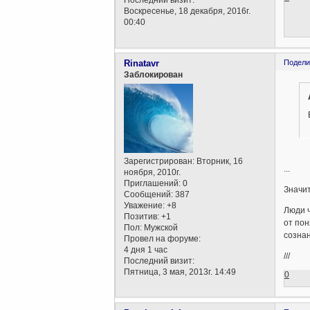
Последний визит:
Воскресенье, 18 декабря, 2016г.
00:40
Rinatavr
Подели
Заблокирован
Зарегистрирован
: Вторник, 16
...
ноября, 2010г.
Приглашений:
0
Значит
Сообщений:
387
Уважение:
+8
Люди 
Позитив:
+1
от пон
Пол:
Мужской
сознан
Провел на форуме:
4 дня 1 час
///
Последний визит:
Пятница, 3 мая, 2013г. 14:49
0