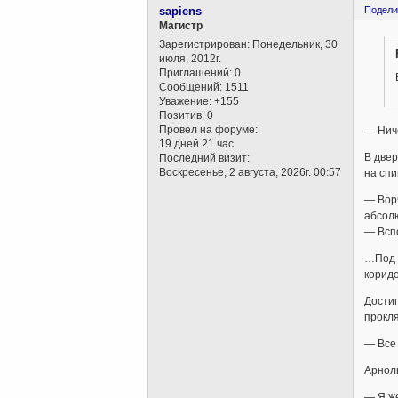
sapiens
Подели
Магистр
Зарегистрирован
: Понедельник, 30
июля, 2012г.
Приглашений:
0
Сообщений:
1511
Уважение:
+155
Позитив:
0
Провел на форуме:
— Ниче
19 дней 21 час
В двер
Последний визит:
Воскресенье, 2 августа, 2026г. 00:57
на спи
— Ворч
абсол
— Вспо
…Под у
коридо
Достиг
прокля
— Все
Арноль
— Я же