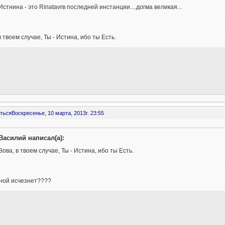
Истнина - это Rinatavrв последней инстанции....догма великая...
в твоем случае, Ты - Истина, ибо ты Есть.
ться
Воскресенье, 10 марта, 2013г. 23:55
Василий написал(а):
Вова, в твоем случае, Ты - Истина, ибо ты Есть.
мной исчезнет????