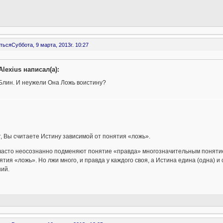
ться
Суббота, 9 марта, 2013г. 10:27
Alexius написал(а):
Блин. И неужели Она Ложь воистину?
, Вы считаете Истину зависимой от понятия «ложь».
часто неосознанно подменяют понятие «правда» многозначительным понятие
ятия «ложь». Но лжи много, и правда у каждого своя, а Истина едина (одна) и
ий.