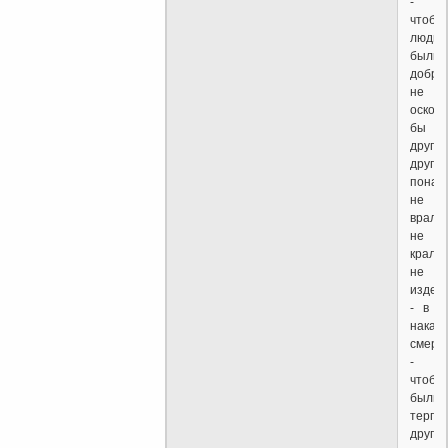
-
чтобы
люди
были
добре
не
оскор
бы
друг
друга
понап
не
врали,
не
крали,
не
издева
- в
наказ
смерт
-
чтобы
были
терпи
друг