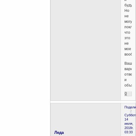
будущ
Но
не
могу
покляс
что
это
не
мое
вообр
Ваш
вариа
ответ
и
объяс
0
Подели
2
Суббот
14
июля,
2018г.
Леда
03:33