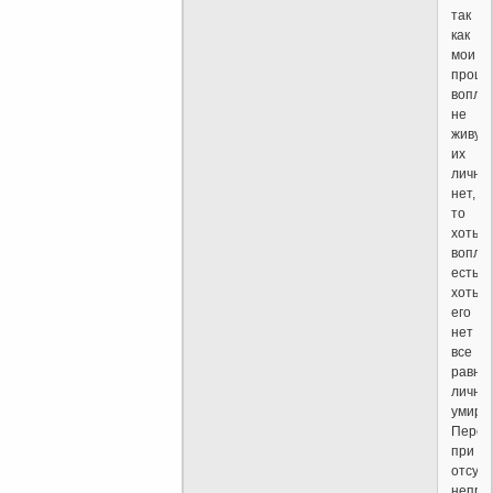
так
как
мои
прош
вопло
не
живут,
их
лично
нет,
то
хоть
вопло
есть,
хоть
его
нет
все
равно
лично
умирае
Перев
при
отсутс
непре