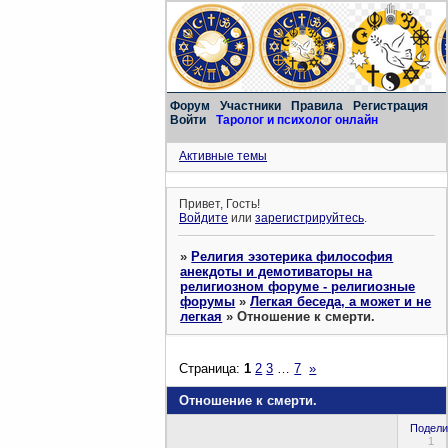
Форум
Участники
Правила
Регистрация
Войти
Таролог и психолог онлайн
Активные темы
Привет, Гость!
Войдите
или
зарегистрируйтесь
.
»
Религия эзотерика философия
анекдоты и демотиваторы на
религиозном форуме - религиозные
форумы
»
Легкая беседа, а может и не
легкая
»
Отношение к смерти.
Страница:
1
2
3
…
7
»
Отношение к смерти.
Подели
1