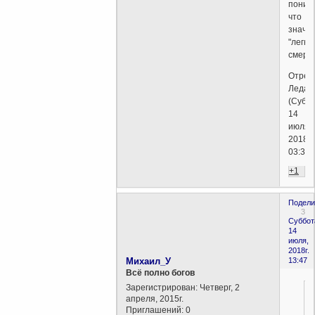
поним
что
значи
"легка
смерть
Отред
Леда
(Суббо
14
июля,
2018г.
03:36)
+1
Подели
3
Суббот
14
июля,
2018г.
Михаил_У
13:47
Всё полно богов
Зарегистрирован
: Четверг, 2
апреля, 2015г.
Приглашений:
0