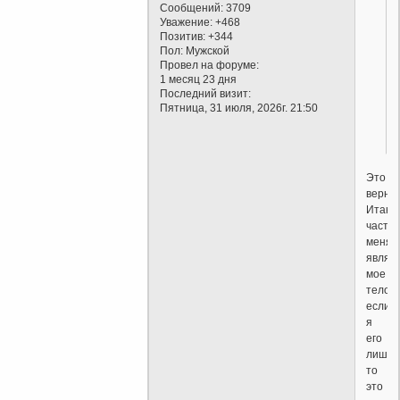
Сообщений:
3709
Уважение:
+468
Позитив:
+344
Пол:
Мужской
Провел на форуме:
1 месяц 23 дня
Последний визит:
Пятница, 31 июля, 2026г. 21:50
Это
верно.
Итак,
часть
меня
являе
мое
тело,
если
я
его
лишус
то
это