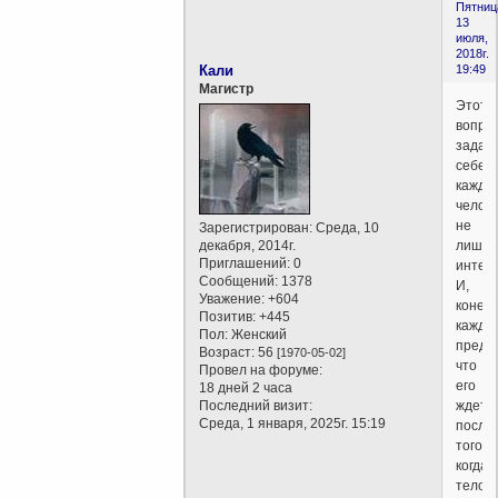
Пятниц
13
июля,
2018г.
Кали
19:49
Магистр
Этот
вопро
задав
себе
кажды
челов
не
Зарегистрирован
: Среда, 10
декабря, 2014г.
лише
Приглашений:
0
интелл
Сообщений:
1378
И,
Уважение:
+604
конечн
Позитив:
+445
кажды
Пол:
Женский
предп
Возраст:
56
[1970-05-02]
что
Провел на форуме:
его
18 дней 2 часа
Последний визит:
ждет
Среда, 1 января, 2025г. 15:19
после
того,
когда
тело