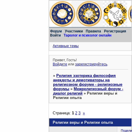
Форум
Участники
Правила
Регистрация
Войти
Таролог и психолог онлайн
Активные темы
Привет, Гость!
Войдите
или
зарегистрируйтесь
.
»
Религия эзотерика философия
анекдоты и демотиваторы на
религиозном форуме - религиозные
форумы
»
Межрелигиозный форум -
диалог религий
»
Религии веры и
Религии опыта
Страница:
1
2
3
»
Религии веры и Религии опыта
Подели