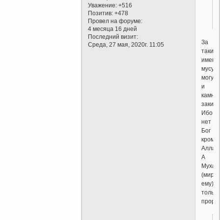
Уважение:
+516
Позитив:
+478
Провел на форуме:
4 месяца 16 дней
Последний визит:
За
Среда, 27 мая, 2020г. 11:05
такие
имени
мусул
могут
и
камня
закида
Ибо
нет
Бог
кроме
Аллах
А
Мухам
(мир
ему)
только
пророк