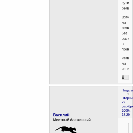
сути
религ
Взмож
ли
религ
без
размы
в
принц
Религ
ли
языче
0
Подели
3
Вторни
27
октября
2009г.
Василий
18:29
Местный блаженный