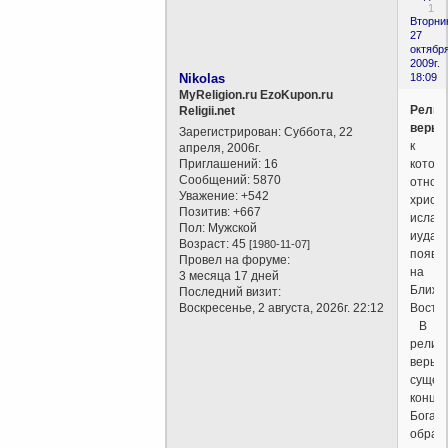
1
Вторни
27
октября
2009г.
Nikolas
18:09
MyReligion.ru EzoKupon.ru
Религ
Religii.net
веры
,
Зарегистрирован
: Суббота, 22
к
апреля, 2006г.
Приглашений:
16
котор
Сообщений:
5870
относ
Уважение:
+542
христи
Позитив:
+667
ислам,
Пол:
Мужской
иудаи
Возраст:
45
[1980-11-07]
появи
Провел на форуме:
на
3 месяца 17 дней
Ближн
Последний визит:
Воскресенье, 2 августа, 2026г. 22:12
Восток
В
религ
веры
сущес
конце
Бога,
образ