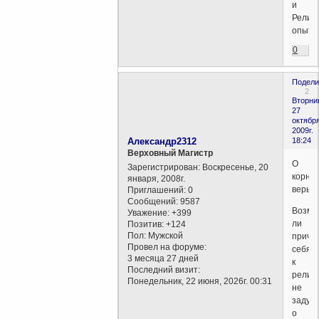
и
Религ
опыта
0
Подели
2
Вторни
27
октября
2009г.
Александр2312
18:24
Верховный Магистр
О
Зарегистрирован
: Воскресенье, 20
корня
января, 2008г.
веры.
Приглашений:
0
Сообщений:
9587
Возмо
Уважение:
+399
ли
Позитив:
+124
Пол:
Мужской
причи
Провел на форуме:
себя
3 месяца 27 дней
к
Последний визит:
религи
Понедельник, 22 июня, 2026г. 00:31
не
задум
о