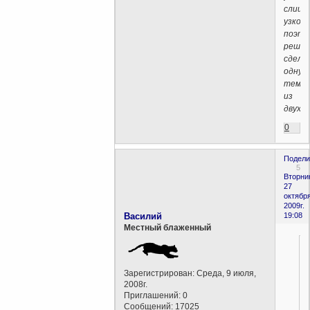
слишк
узкон
поэто
решил
сдела
одну
тему
из
двух.
0
Подели
5
Вторни
27
октября
2009г.
Василий
19:08
Местный блаженный
Зарегистрирован
: Среда, 9 июля,
2008г.
Приглашений:
0
Сообщений:
17025