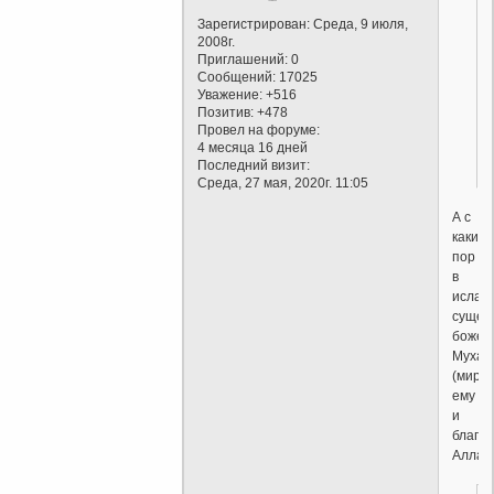
Зарегистрирован
: Среда, 9 июля,
2008г.
Приглашений:
0
Сообщений:
17025
Уважение:
+516
Позитив:
+478
Провел на форуме:
4 месяца 16 дней
Последний визит:
Среда, 27 мая, 2020г. 11:05
А с
каких
пор
в
ислам
сущес
божес
Мухам
(мир
ему
и
благо
Аллах