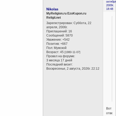
октября
2009г.
Nikolas
18:48
MyReligion.ru EzoKupon.ru
Religii.net
Зарегистрирован
: Суббота, 22
апреля, 2006г.
Приглашений:
16
Сообщений:
5870
Уважение:
+542
Позитив:
+667
Пол:
Мужской
Возраст:
45
[1980-11-07]
Провел на форуме:
3 месяца 17 дней
Последний визит:
Воскресенье, 2 августа, 2026г. 22:12
Вот
ответ.