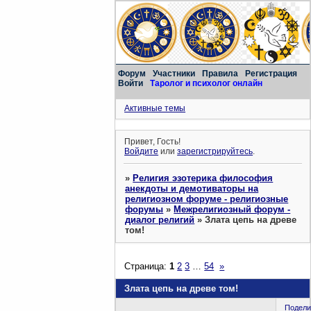
Форум
Участники
Правила
Регистрация
Войти
Таролог и психолог онлайн
Активные темы
Привет, Гость!
Войдите
или
зарегистрируйтесь
.
»
Религия эзотерика философия
анекдоты и демотиваторы на
религиозном форуме - религиозные
форумы
»
Межрелигиозный форум -
диалог религий
»
Злата цепь на древе
том!
Страница:
1
2
3
…
54
»
Злата цепь на древе том!
Подели