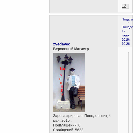
+2
Подели
7
Понеде
17
июня,
2019г.
zvedavec
10:26
Верховный Магистр
Зарегистрирован
: Понедельник, 4
мая, 2015г.
Приглашений:
0
Сообщений:
5633