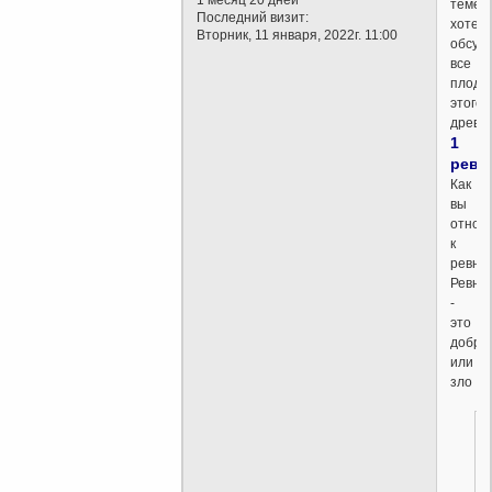
теме
Последний визит:
хотел
Вторник, 11 января, 2022г. 11:00
обсуд
все
плод
этого
древа.
1
ревн
Как
вы
относ
к
ревнос
Ревно
-
это
добро
или
зло