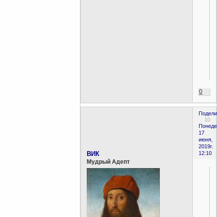
0
Подели
10
Понеде
17
июня,
2019г.
ВИК
12:10
Мудрый Адепт