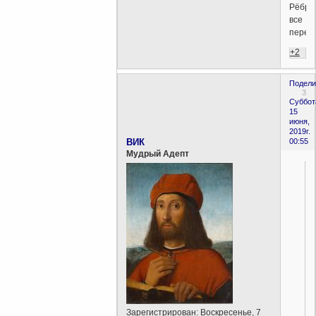
Рёбра
все
перес
+2
Подели
3
Суббот
15
июня,
2019г.
ВИК
00:55
Мудрый Адепт
Зарегистрирован
: Воскресенье, 7