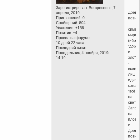
Зарегистрирован
: Воскресенье, 7
Древо
апреля, 2019г.
Приглашений:
0
позна
Сообщений:
804
-
Уважение:
+158
симво
Позитив:
+4
мироз
Провел на форуме:
(ибо
10 дней 22 часа
"добр
Последний визит:
и
Понедельник, 4 ноября, 2019г.
зло"
14:19
-
всего
лишь
идиом
означ
"всё
на
свете")
Запре
на
плоды
с
Древа
позна