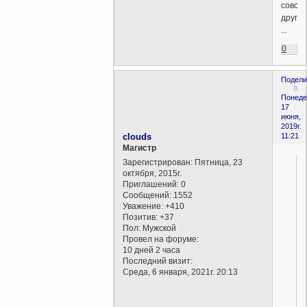
совсе
другое
...
0
Подели
8
Понеде
17
июня,
2019г.
clouds
11:21
Магистр
Зарегистрирован
: Пятница, 23
октября, 2015г.
Приглашений:
0
Сообщений:
1552
Уважение:
+410
Позитив:
+37
Пол:
Мужской
Провел на форуме:
10 дней 2 часа
Последний визит:
Среда, 6 января, 2021г. 20:13