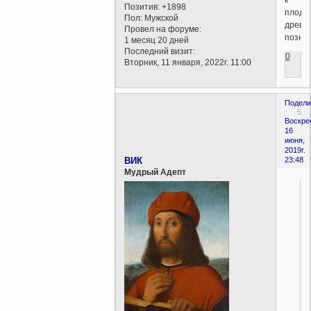
Позитив:
+1898
плода
Пол:
Мужской
древа
Провел на форуме:
позна
1 месяц 20 дней
Последний визит:
0
Вторник, 11 января, 2022г. 11:00
Подели
5
Воскре
16
июня,
2019г.
ВИК
23:48
Мудрый Адепт