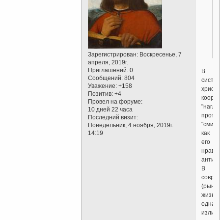
Зарегистрирован
: Воскресенье, 7
апреля, 2019г.
Приглашений:
0
В
Сообщений:
804
систе
Уважение:
+158
христ
Позитив:
+4
коорд
Провел на форуме:
"нагло
10 дней 22 часа
проти
Последний визит:
"смире
Понедельник, 4 ноября, 2019г.
как
14:19
его
нравс
антите
В
совре
(рыно
жизни,
однако
излиш