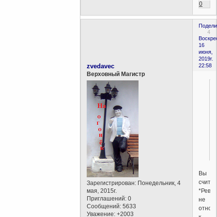
0
Подели
4
Воскре
16
июня,
2019г.
zvedavec
22:58
Верховный Магистр
Вы
счита
Зарегистрирован
: Понедельник, 4
*Ревно
мая, 2015г.
Приглашений:
0
не
Сообщений:
5633
относ
Уважение:
+2003
к