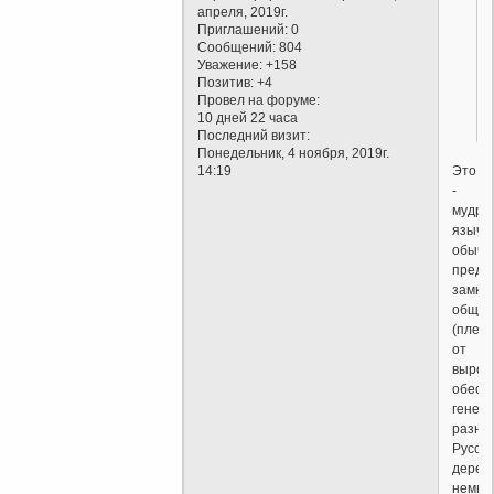
апреля, 2019г.
Приглашений:
0
Сообщений:
804
Уважение:
+158
Позитив:
+4
Провел на форуме:
10 дней 22 часа
Последний визит:
Понедельник, 4 ноября, 2019г.
Это
14:19
-
мудры
языче
обыча
предо
замкн
общин
(племя
от
вырож
обесп
генети
разно
Русск
дерев
немно