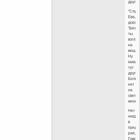
другою
"Слуш
Ева,
дорога
Трезв
ты
взглян
на
вещи:
Ну
какая
тут
другая
Больш
нет
на
свете
женщи
Нет
нигде
в
преде
рая,
Говор