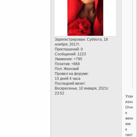
Зарегистрирован
: Суббота, 18
ноября, 2017г.
Приглашений:
0
Сообщений:
1223
Уважение:
+795
Позитив:
+868
Пол:
Женский
Провел на форуме:
15 дней 4 часа
Последний визит:
Воскресенье, 10 января, 2021г.
23:52
Узако
изнас
Отнош
к
женщ
как
к
скоту