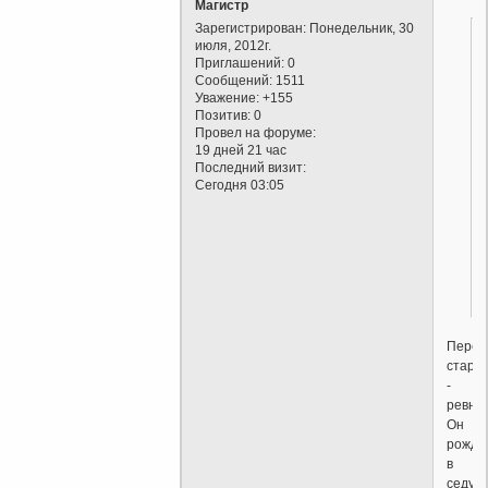
Магистр
Зарегистрирован
: Понедельник, 30
июля, 2012г.
Приглашений:
0
Сообщений:
1511
Уважение:
+155
Позитив:
0
Провел на форуме:
19 дней 21 час
Последний визит:
Сегодня 03:05
Переж
стары
-
ревнос
Он
рождё
в
седую