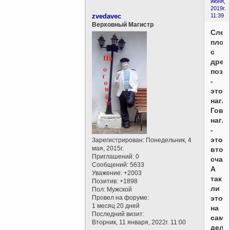
июня,
2019г.
zvedavec
11:39
Верховный Магистр
Сле
плод
с
древ
позн
-
это
нагло
Гово
нагл
-
это
Зарегистрирован
: Понедельник, 4
мая, 2015г.
втор
Приглашений:
0
счаст
Сообщений:
5633
А
Уважение:
+2003
так
Позитив:
+1898
ли
Пол:
Мужской
Провел на форуме:
это
1 месяц 20 дней
на
Последний визит:
само
Вторник, 11 января, 2022г. 11:00
деле