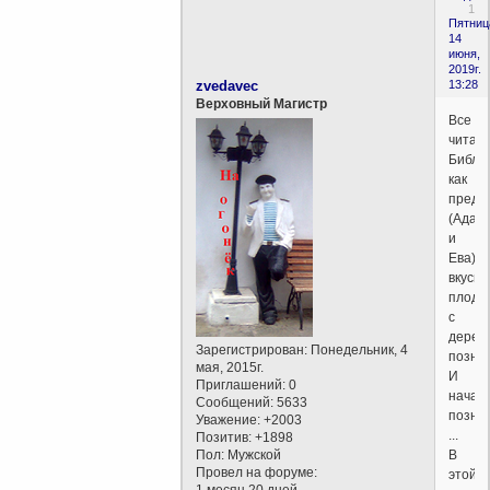
1
Пятниц
14
июня,
2019г.
zvedavec
13:28
Верховный Магистр
Все
читал
Библи
как
предк
(Адам
и
Ева)
вкуси
плод
с
дерев
Зарегистрирован
: Понедельник, 4
позна
мая, 2015г.
И
Приглашений:
0
начал
Сообщений:
5633
позна
Уважение:
+2003
...
Позитив:
+1898
Пол:
Мужской
В
Провел на форуме:
этой
1 месяц 20 дней