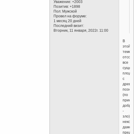
Уважение:
+2003
Позитив:
+1898
Пол:
Мужской
Провел на форуме:
1 месяц 20 дней
Последний визит:
Вторник, 11 января, 2022г. 11:00
В
этой
теме
отсор
все
сущес
плод
с
древа
позна
(по
принц
добро
-
зло),
некот
даже
предл