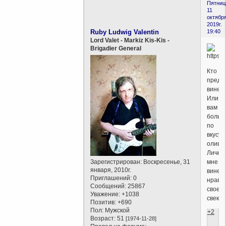
Пятниц
11
октября
2019г.
Ruby Ludwig Valentin
19:40
Lord Valet - Markiz Kis-Kis -
Brigadier General
Кто
предп
винег
Или
вам
больш
по
вкусу
оливь
Лично
Зарегистрирован
: Воскресенье, 31
мне
января, 2010г.
винег
Приглашений:
0
нрави
Сообщений:
25867
своей
Уважение:
+1038
свекол
Позитив:
+690
Пол:
Мужской
+2
Возраст:
51
[1974-11-28]