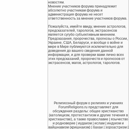
новостям.
Мнение участников форума принадлежит
абсолютно участникам форума и
администрация форума не несет
ответственность за мнение участников форума.
Пожалуйста, имейте ввиду, мнение астрологов,
предсказателей, тарологов, экстрасенсов
является сугубо субъективным мнением.
Предсказания, пророчества, прогнозы о России,
Украине, США, Беларуси, и вообще о войне и
мире в Мире публикуются исключительно для
доведения до вашего сведения данной
информации, и для проверки вами лично всех
этих предсказаний, пророчеств и прогнозов от
экстрасенсов, магов, астрологов, тарологов.
Религиозный форум о религиях и учениях
ForumReligions.ru представляет для
обсуждения разделы: общее христианство
(католицизм, протестантизм и другие течения в
христианстве), а также православие | язычество
и родноверие | иудаизм | ислам | индуизм и
вайшнавизм (кришнаизм) | бахаи | зороастризм |