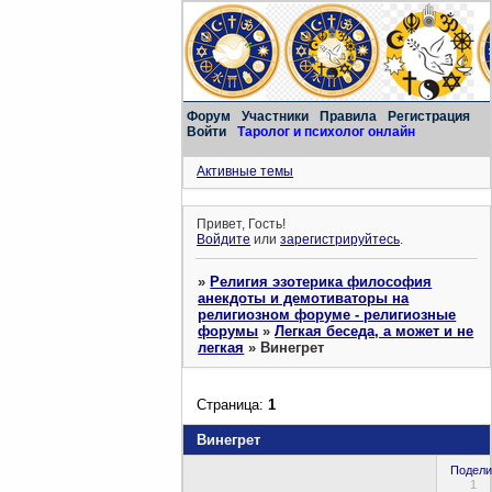
Форум
Участники
Правила
Регистрация
Войти
Таролог и психолог онлайн
Активные темы
Привет, Гость!
Войдите
или
зарегистрируйтесь
.
»
Религия эзотерика философия
анекдоты и демотиваторы на
религиозном форуме - религиозные
форумы
»
Легкая беседа, а может и не
легкая
»
Винегрет
Страница:
1
Винегрет
Подели
1