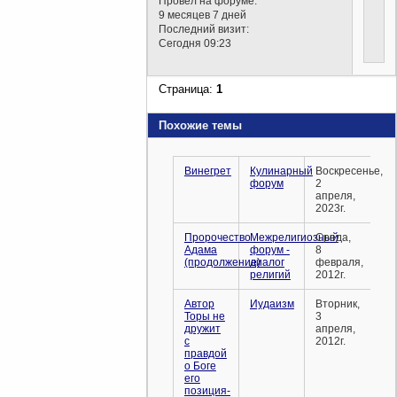
Провел на форуме:
9 месяцев 7 дней
Последний визит:
Сегодня 09:23
Страница:
1
Похожие темы
Винегрет
Кулинарный
Воскресенье,
форум
2
апреля,
2023г.
Пророчество
Межрелигиозный
Среда,
Адама
форум -
8
(продолжение)
диалог
февраля,
религий
2012г.
Автор
Иудаизм
Вторник,
Торы не
3
дружит
апреля,
с
2012г.
правдой
о Боге
его
позиция-