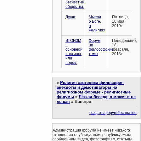
бесчестие
общества.
Душа
Мысли
Пятница,
о Боге,
10 мая,
о
2019г.
Религиях
ЭГОИЗМ
Форум
Понедельник,
-
на
18
основной
философские
февраля,
инстинкт
темы
2013г.
или
порок.
»
Религия эзотерика философия
анекдоты и демотиваторы на
религиозном форуме - религиозные
форумы
»
Легкая беседа, а может и не
легкая
»
Винегрет
создать форум бесплатно
Администрация форума не имеет никакого
отношения к публикуемым, републикуемым
сообщениям, видео, фотографиям, статьям,