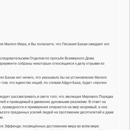
ия Малого Мира, и Вы полагаете, что Писания Бахаи ожидают его
сследовательским Отделом по просьбе Всемирного Дома
 документе собраны некоторые относящиеся к делу отрывки из
ях Бахаи нет ничего, что указывало бы на установление Малого
 том, что единство наций, по словам Абдул-Баха, будет «прочно
ледует рассматривать в свете того, что эволюция Мирового Порядка
олей и приводимый в движение духовными реалиями. В ответ на
, праведности и примирения опирается на мир незримый, и оно
ультате преданных усилий людей на протяжении десятилетий и даже
ме.
Шоги Эффенди, посвящённых достижению мира во всём мире.