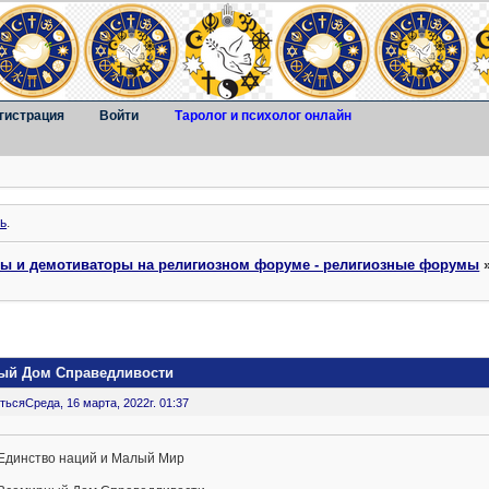
гистрация
Войти
Таролог и психолог онлайн
ь
.
ты и демотиваторы на религиозном форуме - религиозные форумы
ный Дом Справедливости
ться
Среда, 16 марта, 2022г. 01:37
Единство наций и Малый Мир