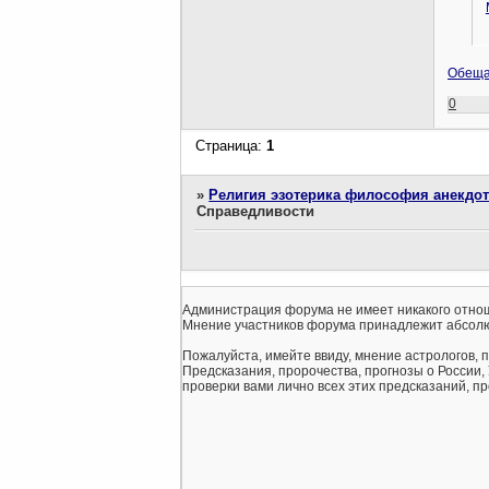
Обеща
0
Страница:
1
»
Религия эзотерика философия анекдо
Справедливости
Администрация форума не имеет никакого отнош
Мнение участников форума принадлежит абсолю
Пожалуйста, имейте ввиду, мнение астрологов, 
Предсказания, пророчества, прогнозы о России,
проверки вами лично всех этих предсказаний, про