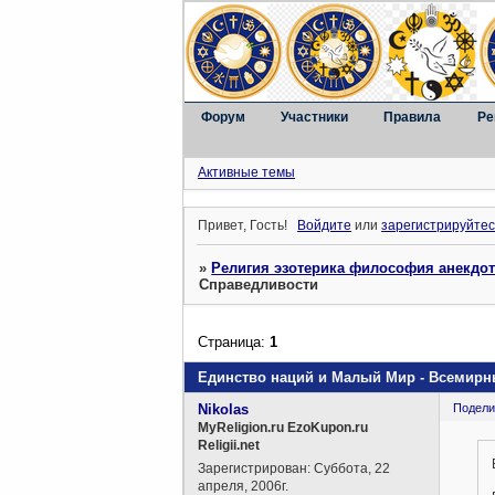
Форум
Участники
Правила
Ре
Активные темы
Привет, Гость!
Войдите
или
зарегистрируйтес
»
Религия эзотерика философия анекдо
Справедливости
Страница:
1
Единство наций и Малый Мир - Всемир
Nikolas
Подели
MyReligion.ru EzoKupon.ru
Religii.net
Зарегистрирован
: Суббота, 22
апреля, 2006г.