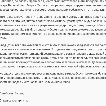
Например, по словам Хранителя, Учитель приветствовал шаги, предприняты
«зари Величайшего Мира». Такой взгляд резко контрастирует с отношением 
повседневностью, то есть сосредоточено на самих событиях, а не на эволюц
Вам также следует обратить внимание на разницу между единством наций и
разъяснял, что «единство в политическом мире», упомянутое Абдул-Баха в Его
политически независимые и суверенные государства достигнут между собой».
меморандуме, Малый Мир поначалу будет политическим союзом, заключённы
считать единством, возникшим на основе признания представителями различ
семьи.
Двадцатый век замечателен тем, что в это время начал складываться тот сою
ссылаются в прилагаемом документе. Это движение, свидетельства которого н
националистических тенденций девятнадцатого века, и говорит о духе новой 
рассматривать происходящее с этой точки зрения, то не приходится сомнева
наций было прочно установлено в только что завершившемся веке. Дальнейш
солидарности в грядущие годы скажется и в политической сфере, и окажет св
Не следует думать, что процессы, идущие ныне в мире, будут протекать без
могут разражаться конфликты, однако человечество постепенно приближает
время приведёт к установлению Величайшего Мира.
С любовью бахаи,
Отдел секретариата.