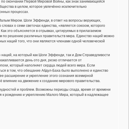
е по окончании Первой Мировой Войны, как знак занимающейся
общества в целом, которое увлечённо исключительно
ионных процессах.
 Малым Миром. Шоги Эффенди, в ответ на вопросы верующих,
 словах о семи светочах единства, «является союзом, которого
 Как это объясняется в отрывках, цитируемых в прилагаемом
м по решению различных правительств мира. Единство наций можно
ных наций того, что они являются членами одной человеческой
з наций, на который как Шоги Эффенди, так и Дом Справедливости
акапливаются день ото дня, резко отличается от
эпохи, который наполняет сердца людей всего мира. Если
ться в том, что обещание Абдул-Баха было выполнено и единство
ее расширение и укрепление этого сознания всемирной
оё влияние на движение к созданию мирового правительства.
 трудностей и проблем. Возможны периоды спада, время от времени
ся к рождению и укреплению Малого Мира, который в надлежащее