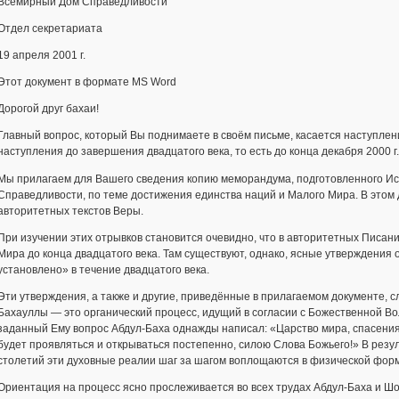
Всемирный Дом Справедливости
Отдел секретариата
19 апреля 2001 г.
Этот документ в формате MS Word
Дорогой друг бахаи!
Главный вопрос, который Вы поднимаете в своём письме, касается наступлен
наступления до завершения двадцатого века, то есть до конца декабря 2000 г.
Мы прилагаем для Вашего сведения копию меморандума, подготовленного И
Справедливости, по теме достижения единства наций и Малого Мира. В этом
авторитетных текстов Веры.
При изучении этих отрывков становится очевидно, что в авторитетных Писани
Мира до конца двадцатого века. Там существуют, однако, ясные утверждения о
установлено» в течение двадцатого века.
Эти утверждения, а также и другие, приведённые в прилагаемом документе, с
Бахауллы — это органический процесс, идущий в согласии с Божественной В
заданный Ему вопрос Абдул-Баха однажды написал: «Царство мира, спасения
будет проявляться и открываться постепенно, силою Слова Божьего!» В рез
столетий эти духовные реалии шаг за шагом воплощаются в физической фор
Ориентация на процесс ясно прослеживается во всех трудах Абдул-Баха и 