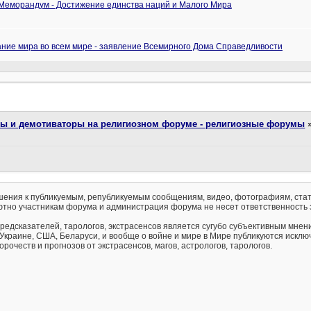
Меморандум - Достижение единства наций и Малого Мира
ние мира во всем мире - заявление Всемирного Дома Справедливости
ты и демотиваторы на религиозном форуме - религиозные форумы
ения к публикуемым, републикуемым сообщениям, видео, фотографиям, стат
тно участникам форума и администрация форума не несет ответственность 
предсказателей, тарологов, экстрасенсов является сугубо субъективным мнен
 Украине, США, Беларуси, и вообще о войне и мире в Мире публикуются искл
рочеств и прогнозов от экстрасенсов, магов, астрологов, тарологов.