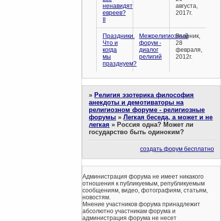
ненавидят
августа,
евреев?
2017г.
II
Праздники.
Межрелигиозный
Вторник,
Что и
форум -
28
когда
диалог
февраля,
мы
религий
2012г.
празднуем?
»
Религия эзотерика философия
анекдоты и демотиваторы на
религиозном форуме - религиозные
форумы
»
Легкая беседа, а может и не
легкая
»
Россия одна? Может ли
государство быть одиноким?
создать форум бесплатно
Администрация форума не имеет никакого
отношения к публикуемым, републикуемым
сообщениям, видео, фотографиям, статьям,
новостям.
Мнение участников форума принадлежит
абсолютно участникам форума и
администрация форума не несет