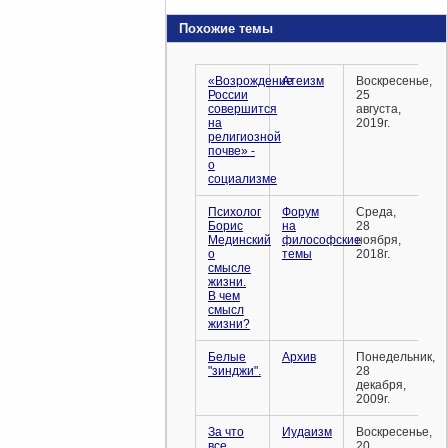
Похожие темы
«Возрождение
Атеизм
Воскресенье,
России
25
совершится
августа,
на
2019г.
религиозной
почве» -
о
социализме
Психолог
Форум
Среда,
Борис
на
28
Мединский
философские
ноября,
о
темы
2018г.
смысле
жизни.
В чем
смысл
жизни?
Белые
Архив
Понедельник,
"зинджи".
28
декабря,
2009г.
За что
Иудаизм
Воскресенье,
все
20