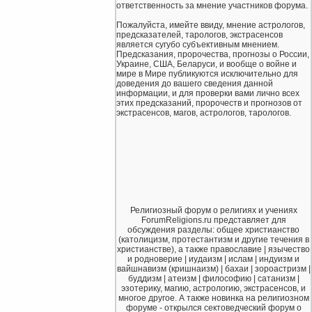
ответственность за мнение участников форума.
Пожалуйста, имейте ввиду, мнение астрологов,
предсказателей, тарологов, экстрасенсов
является сугубо субъективным мнением.
Предсказания, пророчества, прогнозы о России,
Украине, США, Беларуси, и вообще о войне и
мире в Мире публикуются исключительно для
доведения до вашего сведения данной
информации, и для проверки вами лично всех
этих предсказаний, пророчеств и прогнозов от
экстрасенсов, магов, астрологов, тарологов.
Религиозный форум о религиях и учениях
ForumReligions.ru представляет для
обсуждения разделы: общее христианство
(католицизм, протестантизм и другие течения в
христианстве), а также православие | язычество
и родноверие | иудаизм | ислам | индуизм и
вайшнавизм (кришнаизм) | бахаи | зороастризм |
буддизм | атеизм | философию | сатанизм |
эзотерику, магию, астрологию, экстрасенсов, и
многое другое. А также новинка на религиозном
форуме - открылся сектоведческий форум о