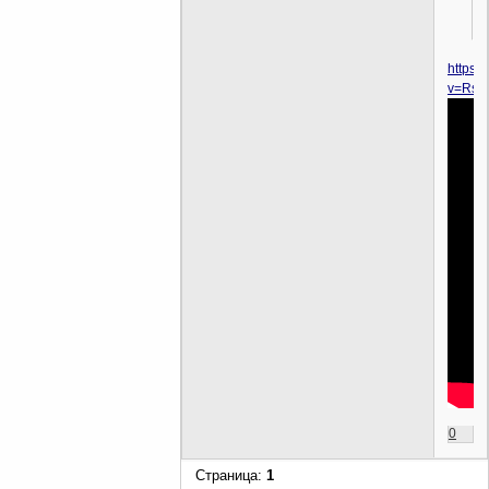
https:
v=RsM
0
Страница:
1