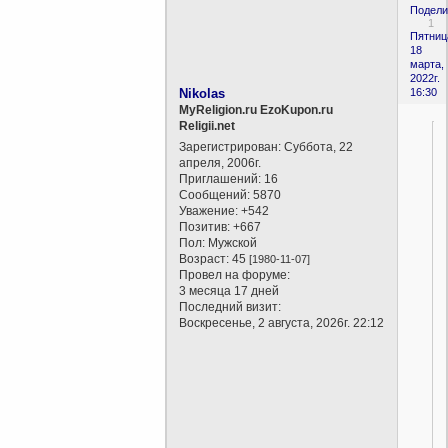
Подели
1
Пятниц
18
марта,
2022г.
Nikolas
16:30
MyReligion.ru EzoKupon.ru
Religii.net
Зарегистрирован
: Суббота, 22
апреля, 2006г.
Приглашений:
16
Сообщений:
5870
Уважение:
+542
Позитив:
+667
Пол:
Мужской
Возраст:
45
[1980-11-07]
Провел на форуме:
3 месяца 17 дней
Последний визит:
Воскресенье, 2 августа, 2026г. 22:12