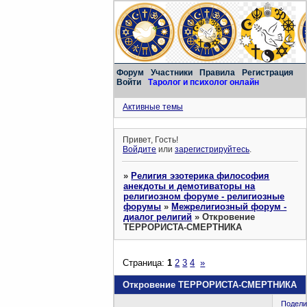
Форум
Участники
Правила
Регистрация
Войти
Таролог и психолог онлайн
Активные темы
Привет, Гость!
Войдите
или
зарегистрируйтесь
.
»
Религия эзотерика философия
анекдоты и демотиваторы на
религиозном форуме - религиозные
форумы
»
Межрелигиозный форум -
диалог религий
»
Откровение
ТЕРРОРИСТА-СМЕРТНИКА
Страница:
1
2
3
4
»
Откровение ТЕРРОРИСТА-СМЕРТНИКА
Подели