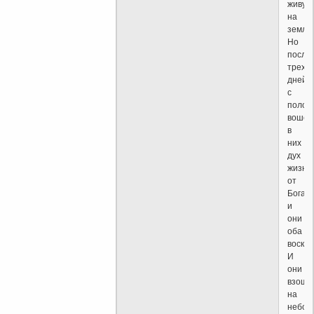
живущ
на
земле.
Но
после
трех
дней
с
полов
вошел
в
них
дух
жизни
от
Бога,
и
они
оба
воскре
И
они
взошл
на
небо