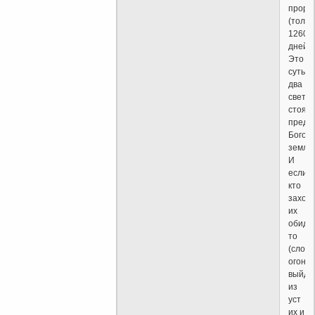
проро
(тольк
1260
дней.
Это
суть
два
светил
стоящ
пред
Богом
земли.
И
если
кто
захоч
их
обидет
то
(слов
огонь
выйде
из
уст
их и