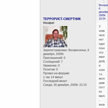
1
Воскре
6
декабр
2009г.
ТЕРРОРИСТ-СМЕРТНИК
19:34
Неофит
У
земно
челов
нет
одноз
понят
Зарегистрирован
: Воскресенье, 6
что
декабря, 2009г.
являе
Приглашений:
0
добро
Сообщений:
7
Уважение:
0
и
Позитив:
0
злом,
Провел на форуме:
т.к.
1 час 14 минут
молод
Последний визит:
цивил
Среда, 30 декабря, 2009г. 22:15
состо
из
малоу
-
инако