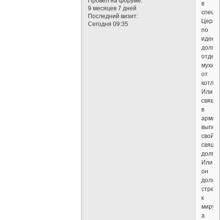
Провел на форуме:
в
9 месяцев 7 дней
спецво
Последний визит:
Церко
Сегодня 09:35
по
идее
должн
отдел
мухи
от
котлет
Или
свяще
в
армии
выпол
свой
свяще
долг?
Или
он
долже
стрем
к
миру,
а