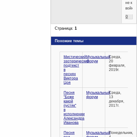
не к
войне
0
Страница:
1
Похожие темы
Мистический,
Музыкальный
Среда,
эзотерический
форум
20
подтекст
февраля,
в
2019г.
песнях
Виктора
Цоя
Песня
Музыкальный
Среда,
"Боже
форум
13
какой
декабря,
пустяк"
2017г.
в
исполнении
Александра
Иванова
Песня
Музыкальный
Понедельник,
под
форум
4