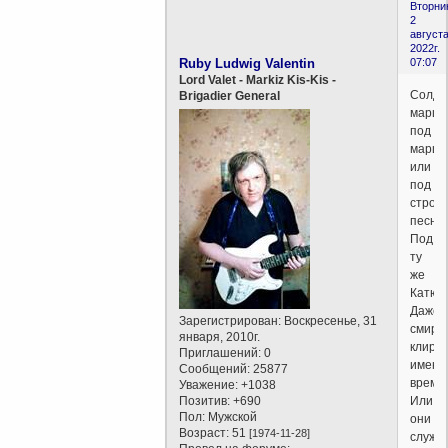
Вторни
2
августа
2022г.
Ruby Ludwig Valentin
07:07
Lord Valet - Markiz Kis-Kis -
Солда
Brigadier General
марши
под
марш
или
под
строе
песню
Под
ту
же
Катюш
Даже
Зарегистрирован
: Воскресенье, 31
смире
января, 2010г.
клири
Приглашений:
0
имеют
Сообщений:
25877
время.
Уважение:
+1038
Позитив:
+690
Или
Пол:
Мужской
они
Возраст:
51
[1974-11-28]
служа