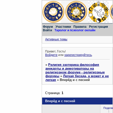
Форум
Участники
Правила
Регистрация
Войти
Таролог и психолог онлайн
Активные темы
Привет, Гость!
Войдите
или
зарегистрируйтесь
.
»
Религия эзотерика философия
анекдоты и демотиваторы на
религиозном форуме - религиозные
форумы
»
Легкая беседа, а может и не
легкая
»
Вперёд и с песней
Страница:
1
Вперёд и с песней
Подели
1