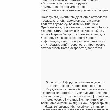
абсолютно участникам форума и
администрация форума не несет
ответственность за мнение участников форума.
Пожалуйста, имейте ввиду, мнение астрологов,
предсказателей, тарологов, экстрасенсов
является сугубо субъективным мнением.
Предсказания, пророчества, прогнозы о России,
Украине, США, Беларуси, и вообще о войне и
мире в Мире публикуются исключительно для
доведения до вашего сведения данной
информации, и для проверки вами лично всех
этих предсказаний, пророчеств и прогнозов от
экстрасенсов, магов, астрологов, тарологов.
Религиозный форум о религиях и учениях
ForumReligions.ru представляет для
обсуждения разделы: общее христианство
(католицизм, протестантизм и другие течения в
христианстве), а также православие | язычество
и родноверие | иудаизм | ислам | индуизм и
вайшнавизм (кришнаизм) | бахаи | зороастризм |
буддизм | атеизм | философию | сатанизм |
эзотерику, магию, астрологию, экстрасенсов, и