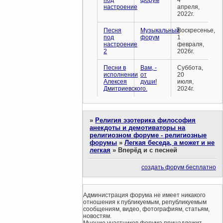
настроение
апреля,
2022г.
Песня
Музыкальный
Воскресенье,
под
форум
1
настроение
февраля,
2
2026г.
Песни в
Вам, -
Суббота,
исполнении
от
20
Алексея
души!
июля,
Дмитриевского.
2024г.
»
Религия эзотерика философия
анекдоты и демотиваторы на
религиозном форуме - религиозные
форумы
»
Легкая беседа, а может и не
легкая
»
Вперёд и с песней
создать форум бесплатно
Администрация форума не имеет никакого
отношения к публикуемым, републикуемым
сообщениям, видео, фотографиям, статьям,
новостям.
Мнение участников форума принадлежит