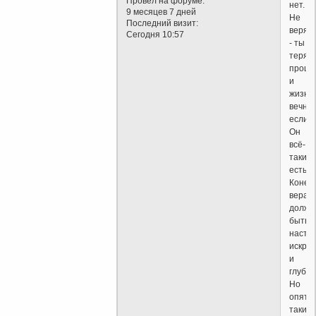
Провел на форуме:
нет.
9 месяцев 7 дней
Не
Последний визит:
веря
Сегодня 10:57
- ты
теряе
проще
и
жизнь
вечную
если
Он
всё-
таки
есть.
Конеч
вера
должн
быть
насто
искре
и
глубок
Но
опять-
таки,