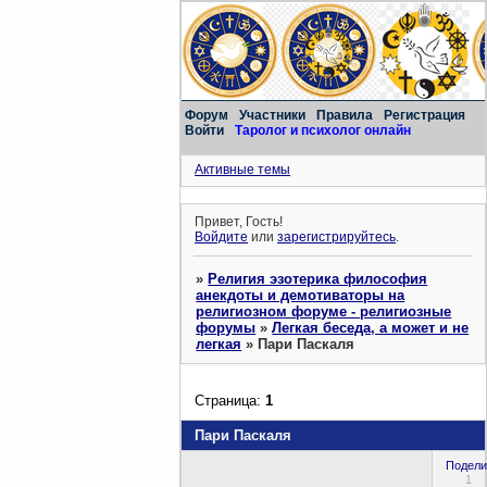
Форум
Участники
Правила
Регистрация
Войти
Таролог и психолог онлайн
Активные темы
Привет, Гость!
Войдите
или
зарегистрируйтесь
.
»
Религия эзотерика философия
анекдоты и демотиваторы на
религиозном форуме - религиозные
форумы
»
Легкая беседа, а может и не
легкая
»
Пари Паскаля
Страница:
1
Пари Паскаля
Подели
1