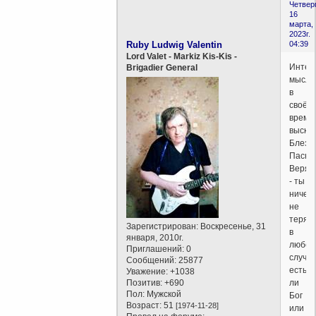
Четверг
16
марта,
2023г.
Ruby Ludwig Valentin
04:39
Lord Valet - Markiz Kis-Kis -
Интер
Brigadier General
мысль
в
своё
время
выска
Блез
Паскал
Веря
- ты
ничего
не
теряе
Зарегистрирован
: Воскресенье, 31
в
января, 2010г.
любом
Приглашений:
0
случае
Сообщений:
25877
есть
Уважение:
+1038
Позитив:
+690
ли
Пол:
Мужской
Бог
Возраст:
51
[1974-11-28]
или