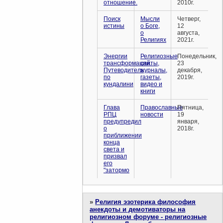
отношение.
2010г.
Поиск
Мысли
Четверг,
истины
о Боге,
12
о
августа,
Религиях
2021г.
Энергии
Религиозные
Понедельник,
трансформации.
сайты,
23
Путеводитель
журналы,
декабря,
по
газеты,
2019г.
кундалини
видео и
книги
Глава
Православные
Пятница,
РПЦ
новости
19
предупредил
января,
о
2018г.
приближении
конца
света и
призвал
его
"затормо
»
Религия эзотерика философия
анекдоты и демотиваторы на
религиозном форуме - религиозные