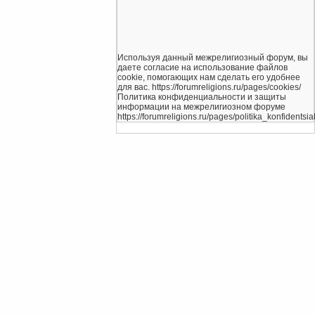
Используя данный межрелигиозный форум, вы
даете согласие на использование файлов
cookie, помогающих нам сделать его удобнее
для вас. https://forumreligions.ru/pages/cookies/
Политика конфиденциальности и защиты
информации на межрелигиозном форуме
https://forumreligions.ru/pages/politika_konfidentsial