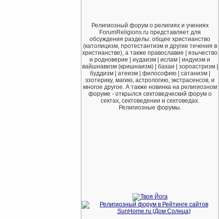
Религиозный форум о религиях и учениях
ForumReligions.ru представляет для
обсуждения разделы: общее христианство
(католицизм, протестантизм и другие течения в
христианстве), а также православие | язычество
и родноверие | иудаизм | ислам | индуизм и
вайшнавизм (кришнаизм) | бахаи | зороастризм |
буддизм | атеизм | философию | сатанизм |
эзотерику, магию, астрологию, экстрасенсов, и
многое другое. А также новинка на религиозном
форуме - открылся сектоведческий форум о
сектах, сектоведении и сектоведах.
Религиозные форумы.