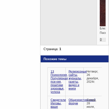
Блез
Паска
0
Страница:
1
Похожие темы
13
Религиозные
Четверг,
Психология,
сайты,
26
Популярная
журналы,
декабря,
пси-гия,
газеты,
2024г.
практики
видео и
здоровья,
книги
успеха
Свидетели
Общехристианский
Среда,
Иеговы,
форум
28
ваше
июля,