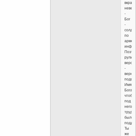
вкрад
невер
-
Бог
-
солда
по
армей
инфор
Поэто
рулит
вероу
-
верно
подоб
Имя
Бога,
чтобы
под
него
трудн
было
подде
Ты
же