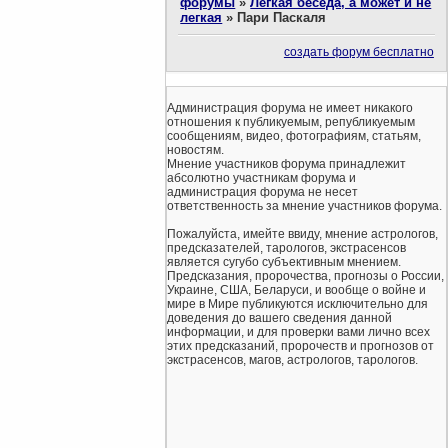
форумы
»
Легкая беседа, а может и не
легкая
»
Пари Паскаля
создать форум бесплатно
Администрация форума не имеет никакого
отношения к публикуемым, републикуемым
сообщениям, видео, фотографиям, статьям,
новостям.
Мнение участников форума принадлежит
абсолютно участникам форума и
администрация форума не несет
ответственность за мнение участников форума.
Пожалуйста, имейте ввиду, мнение астрологов,
предсказателей, тарологов, экстрасенсов
является сугубо субъективным мнением.
Предсказания, пророчества, прогнозы о России,
Украине, США, Беларуси, и вообще о войне и
мире в Мире публикуются исключительно для
доведения до вашего сведения данной
информации, и для проверки вами лично всех
этих предсказаний, пророчеств и прогнозов от
экстрасенсов, магов, астрологов, тарологов.