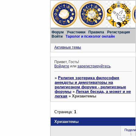
Форум
Участники
Правила
Регистрация
Войти
Таролог и психолог онлайн
Активные темы
Привет, Гость!
Войдите
или
зарегистрируйтесь
.
»
Религия эзотерика философия
анекдоты и демотиваторы на
религиозном форуме - религиозные
форумы
»
Легкая беседа, а может и не
легкая
»
Хризантемы
Страница:
1
Хризантемы
Подели
1