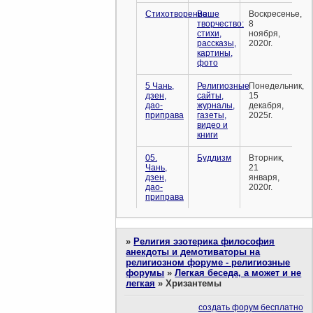
Стихотворение
Ваше
Воскресенье,
творчество:
8
стихи,
ноября,
рассказы,
2020г.
картины,
фото
5 Чань,
Религиозные
Понедельник,
дзен,
сайты,
15
дао-
журналы,
декабря,
приправа
газеты,
2025г.
видео и
книги
05.
Буддизм
Вторник,
Чань,
21
дзен,
января,
дао-
2020г.
приправа
»
Религия эзотерика философия
анекдоты и демотиваторы на
религиозном форуме - религиозные
форумы
»
Легкая беседа, а может и не
легкая
»
Хризантемы
создать форум бесплатно