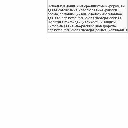
Используя данный межрелигиозный форум, вы
даете согласие на использование файлов
cookie, помогающих нам сделать его удобнее
для вас. https://forumreligions.ru/pages/cookies/
Политика конфиденциальности и защиты
информации на межрелигиозном форуме
https://forumreligions.ru/pages/politika_konfidentsial