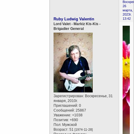
Воскре
26
марта,
2023г.
Ruby Ludwig Valentin
13:42
Lord Valet - Markiz Kis-Kis -
Brigadier General
Зарегистрирован
: Воскресенье, 31
января, 2010г.
Приглашений:
0
Сообщений:
25867
Уважение:
+1038
Позитив:
+690
Пол:
Мужской
Возраст:
51
[1974-11-28]