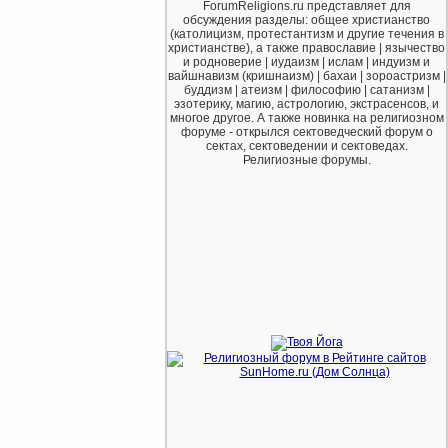
ForumReligions.ru представляет для
обсуждения разделы: общее христианство
(католицизм, протестантизм и другие течения в
христианстве), а также православие | язычество
и родноверие | иудаизм | ислам | индуизм и
вайшнавизм (кришнаизм) | бахаи | зороастризм |
буддизм | атеизм | философию | сатанизм |
эзотерику, магию, астрологию, экстрасенсов, и
многое другое. А также новинка на религиозном
форуме - открылся сектоведческий форум о
сектах, сектоведении и сектоведах.
Религиозные форумы.