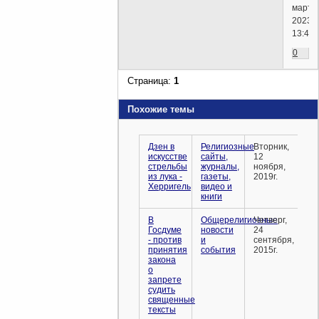
марта,
2023г.
13:44)
0
Страница:
1
Похожие темы
Дзен в
Религиозные
Вторник,
искусстве
сайты,
12
стрельбы
журналы,
ноября,
из лука -
газеты,
2019г.
Херригель
видео и
книги
В
Общерелигиозные
Четверг,
Госдуме
новости
24
- против
и
сентября,
принятия
события
2015г.
закона
о
запрете
судить
священные
тексты