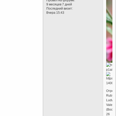
Провел на форуме:
9 месяцев 7 дней
Последний визит:
Вчера 15:43
Отред
Ruby
Ludwi
Valent
(Воскр
26