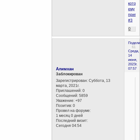
котор
ему
припи
#3
0
Подели
61
Среда,
14
июня,
2023г.
Алимхан
07:57
Заблокирован
Зарегистрирован
: Суббота, 13
марта, 2021г.
Приглашений:
0
Сообщений:
5859
Уважение:
+97
Позитив:
0
Провел на форуме:
1 месяц 0 дней
Последний визит:
Сегодня 04:54