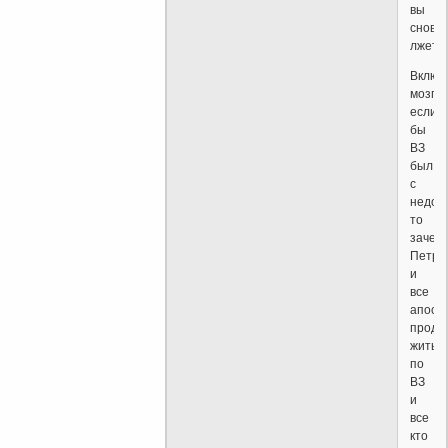
вы
снова
лжете
Включ
мозг
если
бы
ВЗ
был
с
недос
то
зачем
Петр
и
все
апост
продо
жить
по
ВЗ
и
все
кто