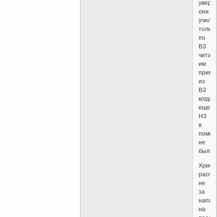
уверо
они
учили
только
по
ВЗ
читая
им
приме
из
ВЗ
когда
еще
НЗ
в
помин
не
было?
Христ
распя
не
за
напад
на