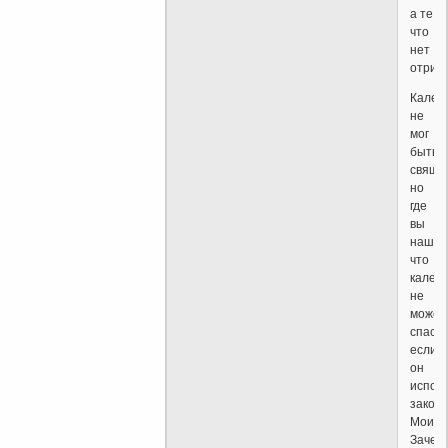
а те
что
нет
отрица
Калек
не
мог
быть
свяще
но
где
вы
нашли
что
калека
не
может
спаст
если
он
испол
закон
Моисе
Зачем