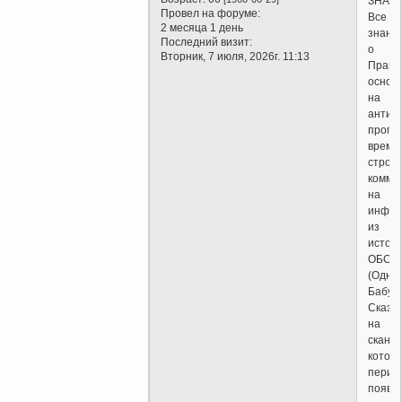
ЗНАЮТ
Провел на форуме:
Все
2 месяца 1 день
знани
Последний визит:
о
Вторник, 7 июля, 2026г. 11:13
Право
основ
на
антир
пропа
време
строи
комму
на
инфор
из
источ
ОБС
(Одна
Бабуш
Сказал
на
сканд
котор
перио
появл