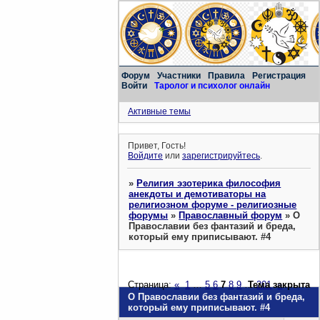
Форум
Участники
Правила
Регистрация
Войти
Таролог и психолог онлайн
Активные темы
Привет, Гость!
Войдите
или
зарегистрируйтесь
.
»
Религия эзотерика философия
анекдоты и демотиваторы на
религиозном форуме - религиозные
форумы
»
Православный форум
»
О
Православии без фантазий и бреда,
который ему приписывают. #4
Страница:
«
1
…
5
6
7
8
9
…
Тема закрыта
201
»
О Православии без фантазий и бреда,
который ему приписывают. #4