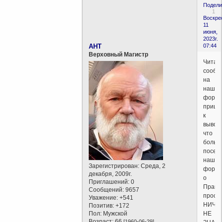
Подели
1
Воскре
11
июня,
2023г.
AHT
07:44
Верховный Магистр
Читая
сообщ
на
наше
форум
пришё
к
вывод
что
больш
посет
нашег
Зарегистрирован
: Среда, 2
форум
декабря, 2009г.
о
Приглашений:
0
Право
Сообщений:
9657
прост
Уважение:
+541
НИЧЕ
Позитив:
+172
Пол:
Мужской
НЕ
Возраст:
66
[1960-06-29]