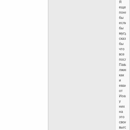
Я
еще
понял
бы
если
бы
мусул
сказал
бы
что
все
посла
Павла
лживы
как
и
еванг
от
Иоанн
у
них
на
это
свои
выгод