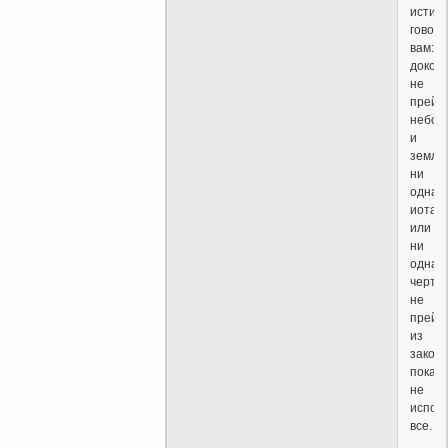
истин
говор
вам:
докол
не
прейд
небо
и
земля,
ни
одна
иота
или
ни
одна
черта
не
прейд
из
закона
пока
не
испол
все.