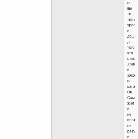
но
вы
то
типа
христ
и
дошли
до
того
что
отвер
Христ
и
закон
по
котор
Он
Сам
жил
и
не
проти
ни
разу
и