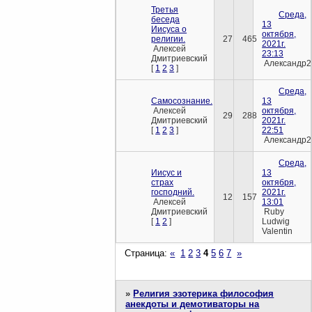
Третья
Среда,
беседа
13
Иисуса о
октября,
религии.
27
465
2021г.
Алексей
23:13
Дмитриевский
Александр2
[
1
2
3
]
Среда,
Самосознание.
13
Алексей
октября,
29
288
Дмитриевский
2021г.
[
1
2
3
]
22:51
Александр2
Среда,
Иисус и
13
страх
октября,
господний.
2021г.
12
157
Алексей
13:01
Дмитриевский
Ruby
[
1
2
]
Ludwig
Valentin
Страница:
«
1
2
3
4
5
6
7
»
»
Религия эзотерика философия
анекдоты и демотиваторы на