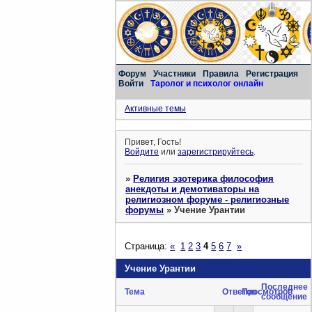
Форум
Участники
Правила
Регистрация
Войти
Таролог и психолог онлайн
Активные темы
Привет, Гость!
Войдите
или
зарегистрируйтесь
.
»
Религия эзотерика философия
анекдоты и демотиваторы на
религиозном форуме - религиозные
форумы
»
Учение Урантии
Страница:
«
1
2
3
4
5
6
7
»
Учение Урантии
Последнее
Тема
Ответов
Просмотров
сообщение