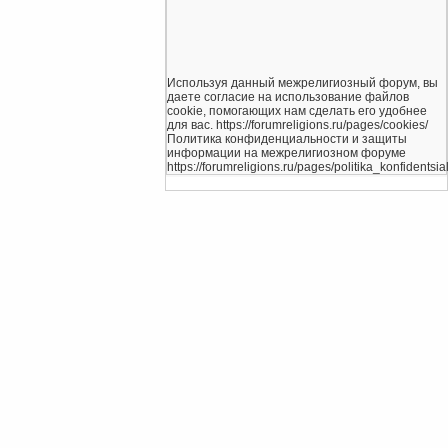
Используя данный межрелигиозный форум, вы
даете согласие на использование файлов
cookie, помогающих нам сделать его удобнее
для вас. https://forumreligions.ru/pages/cookies/
Политика конфиденциальности и защиты
информации на межрелигиозном форуме
https://forumreligions.ru/pages/politika_konfidentsial