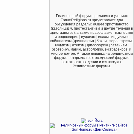
Религиозный форум о религиях и учениях
ForumReligions.ru представляет для
обсуждения разделы: общее христианство
(католицизм, протестантизм и другие течения в
христианстве), а также православие | язычество
и родноверие | иудаизм | ислам | индуизм и
вайшнавизм (кришнаизм) | бахаи | зороастризм |
буддизм | атеизм | философию | сатанизм |
эзотерику, магию, астрологию, экстрасенсов, и
многое другое. А также новинка на религиозном
форуме - открылся сектоведческий форум о
сектах, сектоведении и сектоведах.
Религиозные форумы.