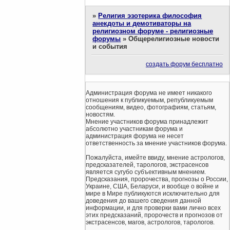
»
Религия эзотерика философия
анекдоты и демотиваторы на
религиозном форуме - религиозные
форумы
»
Общерелигиозные новости
и события
создать форум бесплатно
Администрация форума не имеет никакого
отношения к публикуемым, републикуемым
сообщениям, видео, фотографиям, статьям,
новостям.
Мнение участников форума принадлежит
абсолютно участникам форума и
администрация форума не несет
ответственность за мнение участников форума.
Пожалуйста, имейте ввиду, мнение астрологов,
предсказателей, тарологов, экстрасенсов
является сугубо субъективным мнением.
Предсказания, пророчества, прогнозы о России,
Украине, США, Беларуси, и вообще о войне и
мире в Мире публикуются исключительно для
доведения до вашего сведения данной
информации, и для проверки вами лично всех
этих предсказаний, пророчеств и прогнозов от
экстрасенсов, магов, астрологов, тарологов.