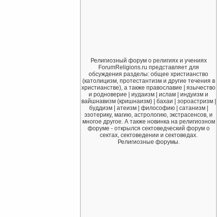
Религиозный форум о религиях и учениях
ForumReligions.ru представляет для
обсуждения разделы: общее христианство
(католицизм, протестантизм и другие течения в
христианстве), а также православие | язычество
и родноверие | иудаизм | ислам | индуизм и
вайшнавизм (кришнаизм) | бахаи | зороастризм |
буддизм | атеизм | философию | сатанизм |
эзотерику, магию, астрологию, экстрасенсов, и
многое другое. А также новинка на религиозном
форуме - открылся сектоведческий форум о
сектах, сектоведении и сектоведах.
Религиозные форумы.