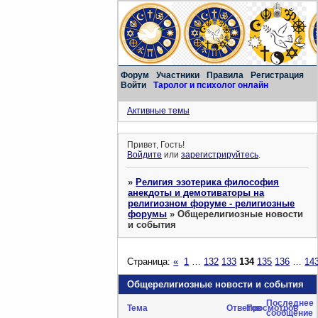
Форум
Участники
Правила
Регистрация
Войти
Таролог и психолог онлайн
Активные темы
Привет, Гость!
Войдите
или
зарегистрируйтесь
.
»
Религия эзотерика философия
анекдоты и демотиваторы на
религиозном форуме - религиозные
форумы
»
Общерелигиозные новости
и события
Страница:
«
1
…
132
133
134
135
136
…
14
Общерелигиозные новости и события
Последнее
Тема
Ответов
Просмотров
сообщение