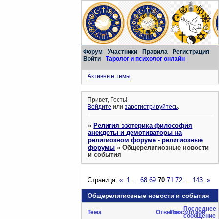
Форум
Участники
Правила
Регистрация
Войти
Таролог и психолог онлайн
Активные темы
Привет, Гость!
Войдите
или
зарегистрируйтесь
.
»
Религия эзотерика философия
анекдоты и демотиваторы на
религиозном форуме - религиозные
форумы
»
Общерелигиозные новости
и события
Страница:
«
1
…
68
69
70
71
72
…
143
»
Общерелигиозные новости и события
Последнее
Тема
Ответов
Просмотров
сообщение