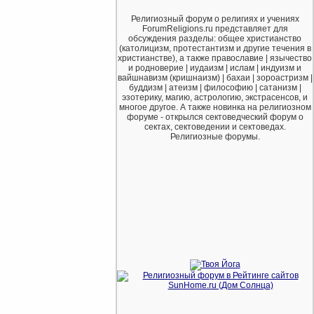
Религиозный форум о религиях и учениях
ForumReligions.ru представляет для
обсуждения разделы: общее христианство
(католицизм, протестантизм и другие течения в
христианстве), а также православие | язычество
и родноверие | иудаизм | ислам | индуизм и
вайшнавизм (кришнаизм) | бахаи | зороастризм |
буддизм | атеизм | философию | сатанизм |
эзотерику, магию, астрологию, экстрасенсов, и
многое другое. А также новинка на религиозном
форуме - открылся сектоведческий форум о
сектах, сектоведении и сектоведах.
Религиозные форумы.