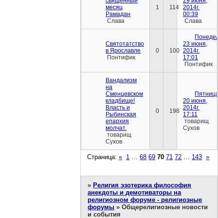
священный
29 июня,
месяц
1
114
2014г.
Рамадан
00:39
Слава
Слава
Понедел
Святотатство
23 июня,
в Ярославле
0
100
2014г.
Понтифик
17:01
Понтифик
Вандализм
на
Сменцевском
Пятница
кладбище!
20 июня,
Власть и
2014г.
0
198
Рыбинская
17:11
епархия
товарищ
молчат.
Сухов
товарищ
Сухов
Страница:
«
1
…
68
69
70
71
72
…
143
»
»
Религия эзотерика философия
анекдоты и демотиваторы на
религиозном форуме - религиозные
форумы
»
Общерелигиозные новости
и события