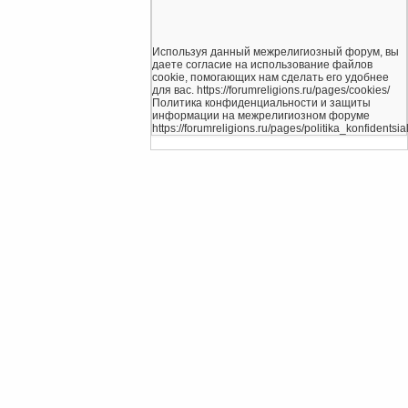
Используя данный межрелигиозный форум, вы
даете согласие на использование файлов
cookie, помогающих нам сделать его удобнее
для вас. https://forumreligions.ru/pages/cookies/
Политика конфиденциальности и защиты
информации на межрелигиозном форуме
https://forumreligions.ru/pages/politika_konfidentsial