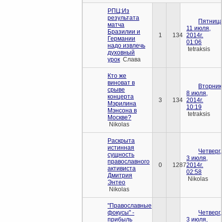
РПЦ:Из
результата
Пятница
матча
11 июля,
Бразилии и
1
134
2014г.
Германии
01:06
надо извлечь
tetraksis
духовный
урок
Слава
Кто же
виноват в
Вторник
срыве
8 июля,
концерта
3
134
2014г.
Мэрилина
10:19
Мэнсона в
tetraksis
Москве?
Nikolas
Раскрыта
истинная
Четверг,
сущность
3 июля,
православного
0
1287
2014г.
активиста
02:58
Дмитрия
Nikolas
Энтео
Nikolas
"Православные
фокусы" -
Четверг,
прибыль
3 июля,