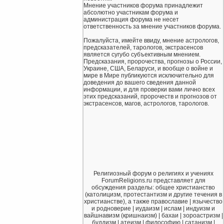
Мнение участников форума принадлежит
абсолютно участникам форума и
администрация форума не несет
ответственность за мнение участников форума.
Пожалуйста, имейте ввиду, мнение астрологов,
предсказателей, тарологов, экстрасенсов
является сугубо субъективным мнением.
Предсказания, пророчества, прогнозы о России,
Украине, США, Беларуси, и вообще о войне и
мире в Мире публикуются исключительно для
доведения до вашего сведения данной
информации, и для проверки вами лично всех
этих предсказаний, пророчеств и прогнозов от
экстрасенсов, магов, астрологов, тарологов.
Религиозный форум о религиях и учениях
ForumReligions.ru представляет для
обсуждения разделы: общее христианство
(католицизм, протестантизм и другие течения в
христианстве), а также православие | язычество
и родноверие | иудаизм | ислам | индуизм и
вайшнавизм (кришнаизм) | бахаи | зороастризм |
буддизм | атеизм | философию | сатанизм |