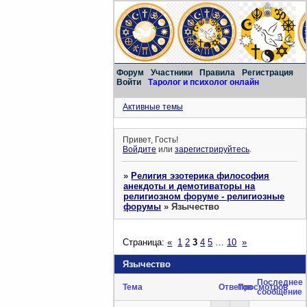
Форум
Участники
Правила
Регистрация
Войти
Таролог и психолог онлайн
Активные темы
Привет, Гость!
Войдите
или
зарегистрируйтесь
.
»
Религия эзотерика философия
анекдоты и демотиваторы на
религиозном форуме - религиозные
форумы
»
Язычество
Страница:
«
1
2
3
4
5
…
10
»
Язычество
Последнее
Тема
Ответов
Просмотров
сообщение