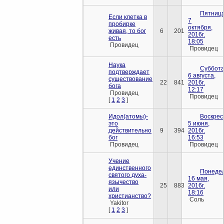
Пятница
Если клетка в
7
пробирке
октября,
живая, то бог
6
201
2016г.
есть
18:05
Провидец
Провидец
Наука
Суббота
подтверждает
6 августа,
существование
22
841
2016г.
бога
12:17
Провидец
Провидец
[
1
2
3
]
Идол(атомы)-
Воскрес
это
5 июня,
действительно
9
394
2016г.
бог
16:53
Провидец
Провидец
Учение
единственного
Понедел
святого духа-
16 мая,
язычество
25
883
2016г.
или
18:16
христианство?
Соль
Yakitor
[
1
2
3
]