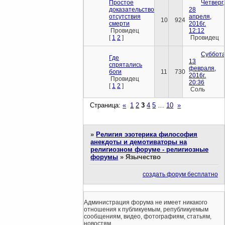
Простое
Четверг,
доказательство
28
отсутствия
апреля,
10
924
смерти
2016г.
Провидец
12:12
[
1
2
]
Провидец
Суббота
Где
13
спрятались
февраля,
боги
11
730
2016г.
Провидец
20:36
[
1
2
]
Соль
Страница:
«
1
2
3
4
5
…
10
»
»
Религия эзотерика философия
анекдоты и демотиваторы на
религиозном форуме - религиозные
форумы
»
Язычество
создать форум бесплатно
Администрация форума не имеет никакого
отношения к публикуемым, републикуемым
сообщениям, видео, фотографиям, статьям,
новостям.