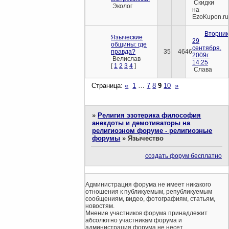
Скидки
Эколог
на
EzoKupon.ru
Вторник
Языческие
29
общины: где
сентября,
правда?
35
4646
2009г.
Велислав
14:25
[
1
2
3
4
]
Слава
Страница:
«
1
…
7
8
9
10
»
»
Религия эзотерика философия
анекдоты и демотиваторы на
религиозном форуме - религиозные
форумы
»
Язычество
создать форум бесплатно
Администрация форума не имеет никакого
отношения к публикуемым, републикуемым
сообщениям, видео, фотографиям, статьям,
новостям.
Мнение участников форума принадлежит
абсолютно участникам форума и
администрация форума не несет