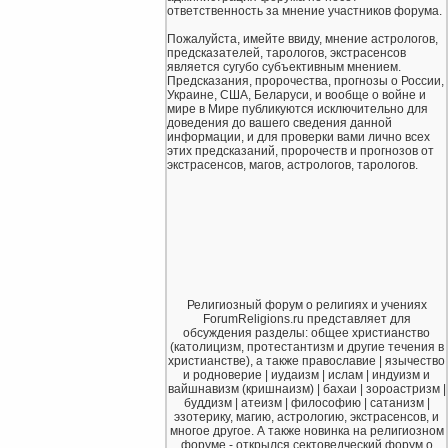
ответственность за мнение участников форума.
Пожалуйста, имейте ввиду, мнение астрологов,
предсказателей, тарологов, экстрасенсов
является сугубо субъективным мнением.
Предсказания, пророчества, прогнозы о России,
Украине, США, Беларуси, и вообще о войне и
мире в Мире публикуются исключительно для
доведения до вашего сведения данной
информации, и для проверки вами лично всех
этих предсказаний, пророчеств и прогнозов от
экстрасенсов, магов, астрологов, тарологов.
Религиозный форум о религиях и учениях
ForumReligions.ru представляет для
обсуждения разделы: общее христианство
(католицизм, протестантизм и другие течения в
христианстве), а также православие | язычество
и родноверие | иудаизм | ислам | индуизм и
вайшнавизм (кришнаизм) | бахаи | зороастризм |
буддизм | атеизм | философию | сатанизм |
эзотерику, магию, астрологию, экстрасенсов, и
многое другое. А также новинка на религиозном
форуме - открылся сектоведческий форум о