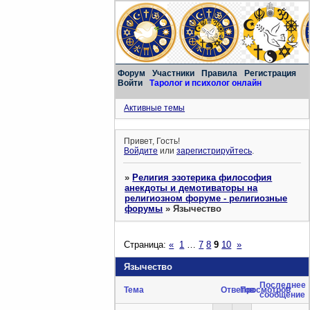
Форум
Участники
Правила
Регистрация
Войти
Таролог и психолог онлайн
Активные темы
Привет, Гость!
Войдите
или
зарегистрируйтесь
.
»
Религия эзотерика философия
анекдоты и демотиваторы на
религиозном форуме - религиозные
форумы
»
Язычество
Страница:
«
1
…
7
8
9
10
»
Язычество
Последнее
Тема
Ответов
Просмотров
сообщение