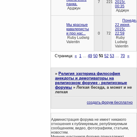
7
221
2015г.
панка.
00:35
Арджун
Арджун
Понедел
Мы красные
22 июня,
кавалеристы
2015г.
и про нас...
0
72
22:59
Ruby Ludwig
Ruby
Valentin
Ludwig
Valentin
Страница:
«
1
…
49
50
51
52
53
…
70
»
»
Религия эзотерика философия
анекдоты и демотиваторы на
религиозном форуме - религиозные
форумы
»
Легкая беседа, а может и не
легкая
создать форум бесплатно
Администрация форума не имеет никакого
отношения к публикуемым, републикуемым
сообщениям, видео, фотографиям, статьям,
новостям.
Мнение участников форума принадлежит