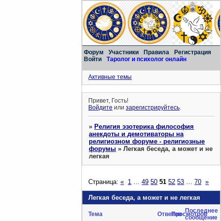
Форум
Участники
Правила
Регистрация
Войти
Таролог и психолог онлайн
Активные темы
Привет, Гость!
Войдите
или
зарегистрируйтесь
.
»
Религия эзотерика философия
анекдоты и демотиваторы на
религиозном форуме - религиозные
форумы
»
Легкая беседа, а может и не
легкая
Страница:
«
1
…
49
50
51
52
53
…
70
»
Легкая беседа, а может и не легкая
Последнее
Тема
Ответов
Просмотров
сообщение