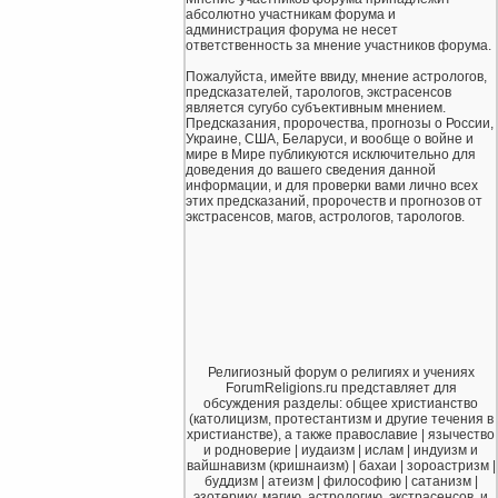
абсолютно участникам форума и
администрация форума не несет
ответственность за мнение участников форума.
Пожалуйста, имейте ввиду, мнение астрологов,
предсказателей, тарологов, экстрасенсов
является сугубо субъективным мнением.
Предсказания, пророчества, прогнозы о России,
Украине, США, Беларуси, и вообще о войне и
мире в Мире публикуются исключительно для
доведения до вашего сведения данной
информации, и для проверки вами лично всех
этих предсказаний, пророчеств и прогнозов от
экстрасенсов, магов, астрологов, тарологов.
Религиозный форум о религиях и учениях
ForumReligions.ru представляет для
обсуждения разделы: общее христианство
(католицизм, протестантизм и другие течения в
христианстве), а также православие | язычество
и родноверие | иудаизм | ислам | индуизм и
вайшнавизм (кришнаизм) | бахаи | зороастризм |
буддизм | атеизм | философию | сатанизм |
эзотерику, магию, астрологию, экстрасенсов, и