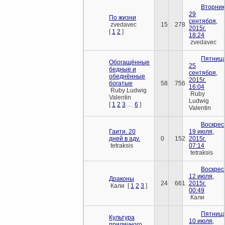
Вторник
29
По жизни
сентября,
zvedavec
15
278
2015г.
[
1
2
]
18:24
zvedavec
Пятница
Обогащённые
25
бедные и
сентября,
обеднённые
2015г.
богатые
58
756
16:04
Ruby Ludwig
Ruby
Valentin
Ludwig
[
1
2
3
…
6
]
Valentin
Воскрес
Гаити. 20
19 июля,
дней в аду.
0
152
2015г.
tetraksis
07:14
tetraksis
Воскрес
12 июля,
Драконы
24
661
2015г.
Кали
[
1
2
3
]
00:49
Кали
Пятница
Культура
10 июля,
приличного