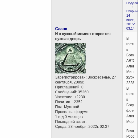
Подели
1
Вторни
14
июля,
2015г.
Слава
03:14
И в нужный момент откроется
В
нужная дверь
гости
к
Богу
АВТОР
Алекс
Минки
Зарегистрирован
: Воскресенье, 27
журна
сентября, 2009г.
23382
Приглашений:
0
В
Сообщений:
35260
гости
Уважение:
+2230
к
Позитив:
+2352
Богу
Пол:
Мужской
фото:
Провел на форуме:
Алекс
1 год 0 месяцев
Последний визит:
Мерин
Среда, 23 ноября, 2022г. 02:37
Велик
Россия