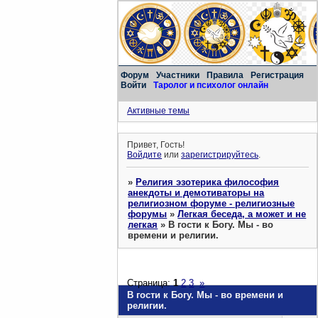
Форум
Участники
Правила
Регистрация
Войти
Таролог и психолог онлайн
Активные темы
Привет, Гость!
Войдите
или
зарегистрируйтесь
.
»
Религия эзотерика философия
анекдоты и демотиваторы на
религиозном форуме - религиозные
форумы
»
Легкая беседа, а может и не
легкая
»
В гости к Богу. Мы - во
времени и религии.
Страница:
1
2
3
»
В гости к Богу. Мы - во времени и
религии.