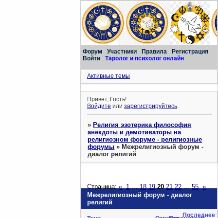
Форум
Участники
Правила
Регистрация
Войти
Таролог и психолог онлайн
Активные темы
Привет, Гость!
Войдите
или
зарегистрируйтесь
.
»
Религия эзотерика философия
анекдоты и демотиваторы на
религиозном форуме - религиозные
форумы
»
Межрелигиозный форум -
диалог религий
Страница:
«
1
…
18
19
20
21
22
…
55
»
Межрелигиозный форум - диалог
религий
Последнее