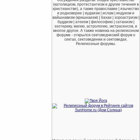
(католицизм, протестантизм и другие течения в
христианстве), а также православие | язычество
и родноверие | иудаизм | ислам | индуизм и
вайшнавизм (кришнаизм) | бахаи | зороастризм |
буддизм | атеизм | философию | сатанизм |
эзотерику, магию, астрологию, экстрасенсов, и
многое другое. А также новинка на религиозном
форуме - открылся сектоведческий форум о
сектах, сектоведении и сектоведах.
Религиозные форумы.