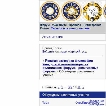
Форум
Участники
Правила
Регистрация
Войти
Таролог и психолог онлайн
Активные темы
Привет, Гость!
Войдите
или
зарегистрируйтесь
.
»
Религия эзотерика философия
анекдоты и демотиваторы на
религиозном форуме - религиозные
форумы
»
Обсуждаем различные
учения
Страница:
«
1
…
8
9
10
11
»
Обсуждаем различные учения
Последнее
Тема
Ответов
Просмотров
сообщение