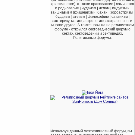
христианстве), а также православие | язычество
и родноверие | иудаизм | ислам | индуизм и
вайшнавизм (кришнаизм) | бахаи | зороастризм |
буддизм | атеизм | философию | сатанизм |
эзотерику, магию, астрологию, экстрасенсов, и
многое другое. А также новинка на религиозном
форуме - открылся сектоведческий форум о
сектах, сектоведении и сектоведах.
Религиозные форумы.
Используя данный межрелигиозный форум, вы