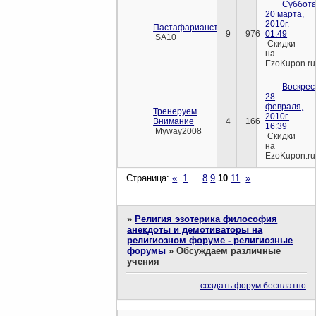
Суббота
20 марта,
2010г.
Пастафарианство.
9
976
01:49
SA10
Скидки
на
EzoKupon.ru
Воскрес
28
февраля,
Тренеруем
2010г.
Внимание
4
166
16:39
Myway2008
Скидки
на
EzoKupon.ru
Страница:
«
1
…
8
9
10
11
»
»
Религия эзотерика философия
анекдоты и демотиваторы на
религиозном форуме - религиозные
форумы
»
Обсуждаем различные
учения
создать форум бесплатно