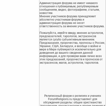
Администрация форума не имеет никакого
отношения к публикуемым, републикуемым
сообщениям, видео, фотографиям, статьям,
новостям.
Мнение участников форума принадлежит
абсолютно участникам форума и
администрация форума не несет
ответственность за мнение участников форума.
Пожалуйста, имейте ввиду, мнение астрологов,
предсказателей, тарологов, экстрасенсов
является сугубо субъективным мнением.
Предсказания, пророчества, прогнозы о России,
Украине, США, Беларуси, и вообще о войне и
мире в Мире публикуются исключительно для
доведения до вашего сведения данной
информации, и для проверки вами лично всех
этих предсказаний, пророчеств и прогнозов от
экстрасенсов, магов, астрологов, тарологов.
Религиозный форум о религиях и учениях
ForumReligions.ru представляет для
обсуждения разделы: общее христианство
(католицизм, протестантизм и другие течения в