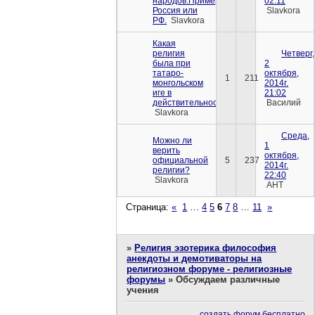
народов.Пример-
02:11
Россия или
Slavkora
РФ.
Slavkora
Какая
религия
Четверг,
была при
2
татаро-
октября,
1
211
монгольском
2014г.
иге в
21:02
действительности?
Василий
Slavkora
Среда,
Можно ли
1
верить
октября,
официальной
5
237
2014г.
религии?
22:40
Slavkora
AHT
Страница:
«
1
…
4
5
6
7
8
…
11
»
»
Религия эзотерика философия
анекдоты и демотиваторы на
религиозном форуме - религиозные
форумы
»
Обсуждаем различные
учения
создать форум бесплатно