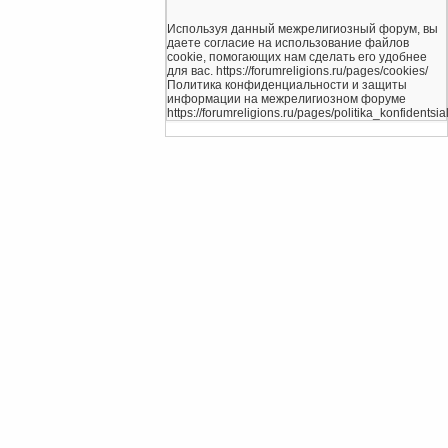
Используя данный межрелигиозный форум, вы
даете согласие на использование файлов
cookie, помогающих нам сделать его удобнее
для вас. https://forumreligions.ru/pages/cookies/
Политика конфиденциальности и защиты
информации на межрелигиозном форуме
https://forumreligions.ru/pages/politika_konfidentsial