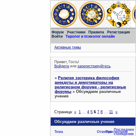
Форум
Участники
Правила
Регистрация
Войти
Таролог и психолог онлайн
Активные темы
Привет, Гость!
Войдите
или
зарегистрируйтесь
.
»
Религия эзотерика философия
анекдоты и демотиваторы на
религиозном форуме - религиозные
форумы
»
Обсуждаем различные
учения
Страница:
«
1
…
4
5
6
7
8
…
11
»
Обсуждаем различные учения
Последнее
Тема
Ответов
Просмотров
сообщение