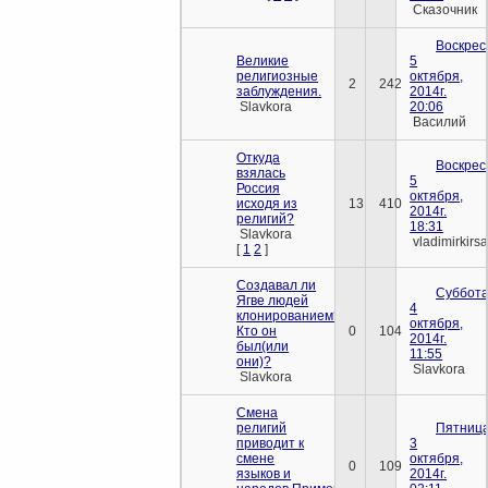
Сказочник
Воскрес
Великие
5
религиозные
октября,
2
242
заблуждения.
2014г.
Slavkora
20:06
Василий
Откуда
Воскрес
взялась
5
Россия
октября,
исходя из
13
410
2014г.
религий?
18:31
Slavkora
vladimirkirs
[
1
2
]
Создавал ли
Суббота
Ягве людей
4
клонированием?
октября,
Кто он
0
104
2014г.
был(или
11:55
они)?
Slavkora
Slavkora
Смена
религий
Пятница
приводит к
3
смене
октября,
0
109
языков и
2014г.