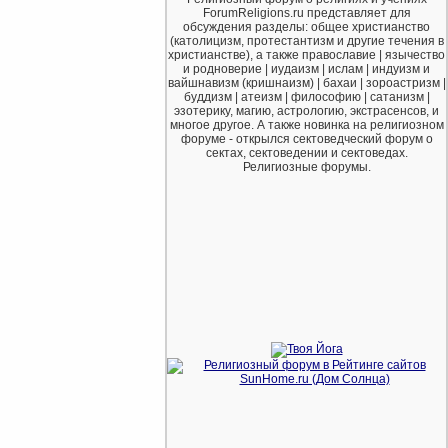
ForumReligions.ru представляет для
обсуждения разделы: общее христианство
(католицизм, протестантизм и другие течения в
христианстве), а также православие | язычество
и родноверие | иудаизм | ислам | индуизм и
вайшнавизм (кришнаизм) | бахаи | зороастризм |
буддизм | атеизм | философию | сатанизм |
эзотерику, магию, астрологию, экстрасенсов, и
многое другое. А также новинка на религиозном
форуме - открылся сектоведческий форум о
сектах, сектоведении и сектоведах.
Религиозные форумы.