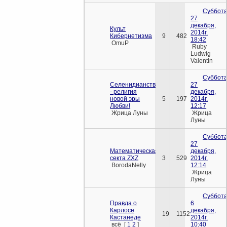
Суббота
27
декабря,
Культ
2014г.
Кибернетизма
9
482
18:42
OmuP
Ruby
Ludwig
Valentin
Суббота
Селенидианство
27
- религия
декабря,
новой эры
5
197
2014г.
Любви!
12:17
Жрица Луны
Жрица
Луны
Суббота
27
Математическая
декабря,
секта ZXZ
3
529
2014г.
BorodaNelly
12:14
Жрица
Луны
Суббота
Правда о
6
Карлосе
декабря,
19
1152
Кастанеде
2014г.
всё
[
1
2
]
10:40