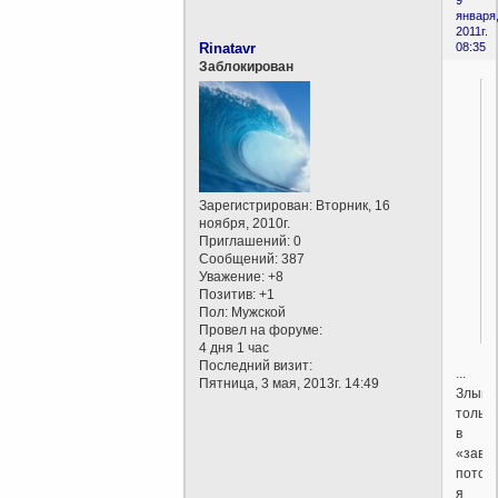
января
2011г.
Rinatavr
08:35
Заблокирован
Зарегистрирован
: Вторник, 16
ноября, 2010г.
Приглашений:
0
Сообщений:
387
Уважение:
+8
Позитив:
+1
Пол:
Мужской
Провел на форуме:
4 дня 1 час
Последний визит:
...
Пятница, 3 мая, 2013г. 14:49
Злыми
только
в
«заве
потом
я