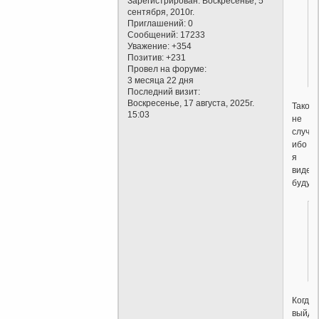
Зарегистрирован
: Воскресенье, 5
сентября, 2010г.
Приглашений:
0
Сообщений:
17233
Уважение:
+354
Позитив:
+231
Провел на форуме:
3 месяца 22 дня
Последний визит:
Воскресенье, 17 августа, 2025г.
Такого
15:03
не
случит
ибо
я
видел
будущее
Когда
выйде