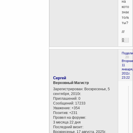
на
котор
знаеш
только
ты?
///
0
Подели
20
Вторни
11
января
2011г.
Сергей
23:22
Верховный Магистр
Зарегистрирован
: Воскресенье, 5
сентября, 2010г.
Приглашений:
0
Сообщений:
17233
Уважение:
+354
Позитив:
+231
Провел на форуме:
3 месяца 22 дня
Последний визит:
Воскресенье, 17 августа, 2025г.