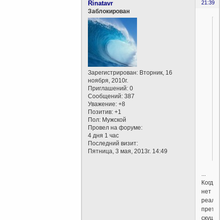
Rinatavr
21:39
Заблокирован
Зарегистрирован
: Вторник, 16
ноября, 2010г.
Приглашений:
0
Сообщений:
387
Уважение:
+8
Позитив:
+1
Пол:
Мужской
Провел на форуме:
4 дня 1 час
Последний визит:
Пятница, 3 мая, 2013г. 14:49
...
Когда
нет
реаль
прете
скушн