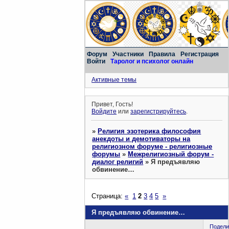
Форум
Участники
Правила
Регистрация
Войти
Таролог и психолог онлайн
Активные темы
Привет, Гость!
Войдите
или
зарегистрируйтесь
.
»
Религия эзотерика философия
анекдоты и демотиваторы на
религиозном форуме - религиозные
форумы
»
Межрелигиозный форум -
диалог религий
»
Я предъявляю
обвинение…
Страница:
«
1
2
3
4
5
»
Я предъявляю обвинение…
Подели