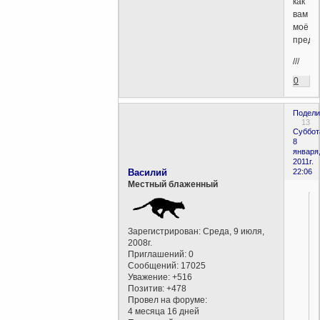
как
вам
моё
предл
///
0
Подели
13
Суббот
8
января
2011г.
Василий
22:06
Местный блаженный
Зарегистрирован
: Среда, 9 июля,
2008г.
Приглашений:
0
Сообщений:
17025
Уважение:
+516
Позитив:
+478
Провел на форуме:
4 месяца 16 дней