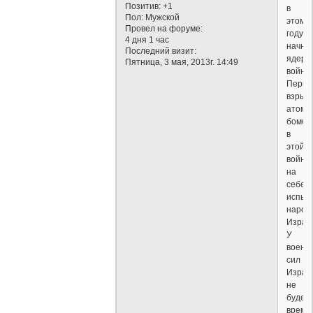
Позитив:
+1
в
Пол:
Мужской
этом
Провел на форуме:
году
4 дня 1 час
начнё
Последний визит:
ядерн
Пятница, 3 мая, 2013г. 14:49
война.
Первы
взрыв
атомн
бомбы
в
этой
войне
на
себе
испыт
народ
Израи
У
военн
сил
Израи
не
будет
време