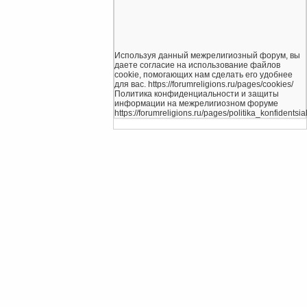
Используя данный межрелигиозный форум, вы
даете согласие на использование файлов
cookie, помогающих нам сделать его удобнее
для вас. https://forumreligions.ru/pages/cookies/
Политика конфиденциальности и защиты
информации на межрелигиозном форуме
https://forumreligions.ru/pages/politika_konfidentsial