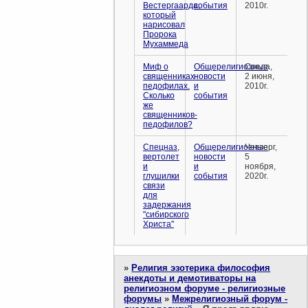
Вестергаарда,
события
2010г.
который
нарисовал
Пророка
Мухаммеда
Миф о
Общерелигиозные
Среда,
священниках-
новости
2 июня,
педофилах.
и
2010г.
Сколько
события
же
священников-
педофилов?
Спецназ,
Общерелигиозные
Четверг,
вертолет
новости
5
и
и
ноября,
глушилки
события
2020г.
связи
для
задержания
"сибирского
Христа"
»
Религия эзотерика философия
анекдоты и демотиваторы на
религиозном форуме - религиозные
форумы
»
Межрелигиозный форум -