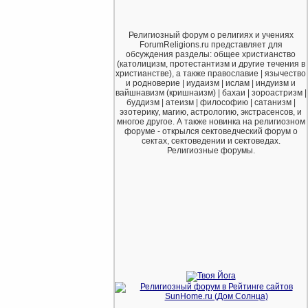
Религиозный форум о религиях и учениях
ForumReligions.ru представляет для
обсуждения разделы: общее христианство
(католицизм, протестантизм и другие течения в
христианстве), а также православие | язычество
и родноверие | иудаизм | ислам | индуизм и
вайшнавизм (кришнаизм) | бахаи | зороастризм |
буддизм | атеизм | философию | сатанизм |
эзотерику, магию, астрологию, экстрасенсов, и
многое другое. А также новинка на религиозном
форуме - открылся сектоведческий форум о
сектах, сектоведении и сектоведах.
Религиозные форумы.