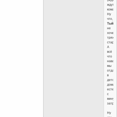
ждут
коман
Ну
что,
Тыйао
не
хочеш
тряха
стари
А
всё
что
навар
мы
отдад
в
детск
дома…
естест
с
минус
затр
Ну