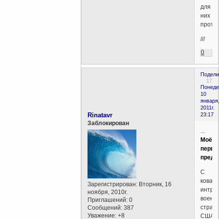
для
них
проти
///
0
Подели
17
Понеде
10
января
2011г.
Rinatavr
23:17
Заблокирован
...
Моё
перво
предс
С
ковар
Зарегистрирован
: Вторник, 16
интри
ноября, 2010г.
военн
Приглашений:
0
страте
Сообщений:
387
Уважение:
+8
США