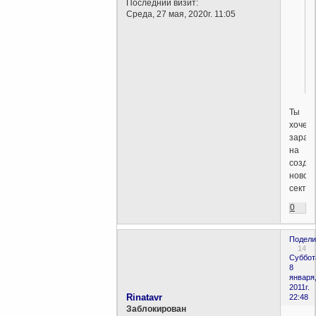
Последний визит:
Среда, 27 мая, 2020г. 11:05
Ты
хочеш
зараб
на
созда
новой
секты
0
Подели
14
Суббот
8
января
2011г.
Rinatavr
22:48
Заблокирован