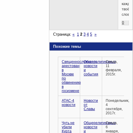
каждо
твоё
слово)
0
Страница:
«
1
2
3
4
5
»
Похожие темы
Священнослужитель
Общерелигиозные
Среда,
арестован
новости
11
в
и
февраля,
Москве
события
2015г.
по
обвинению
в
госизмене
АТАС-4
Новости
Понедельник,
новости
от
4
Славы
сентября,
2017г.
Чуть не
Общерелигиозные
Среда,
убили
новости
6
Курта
и
января,