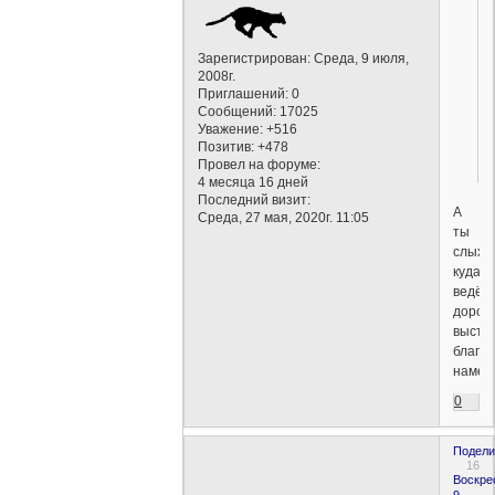
Зарегистрирован
: Среда, 9 июля,
2008г.
Приглашений:
0
Сообщений:
17025
Уважение:
+516
Позитив:
+478
Провел на форуме:
4 месяца 16 дней
Последний визит:
А
Среда, 27 мая, 2020г. 11:05
ты
слыха
куда
ведёт
дорог
выстл
благи
намер
0
Подели
16
Воскре
9