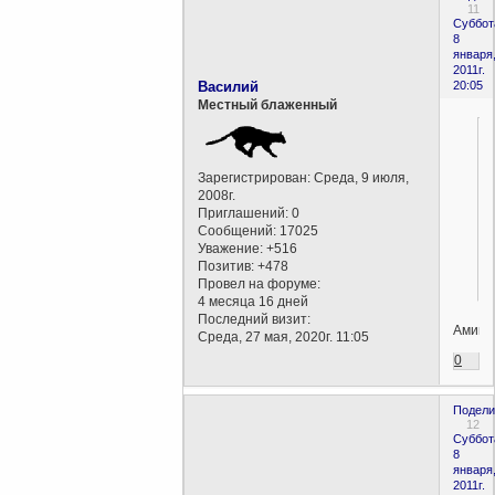
11
Суббот
8
января
2011г.
Василий
20:05
Местный блаженный
Зарегистрирован
: Среда, 9 июля,
2008г.
Приглашений:
0
Сообщений:
17025
Уважение:
+516
Позитив:
+478
Провел на форуме:
4 месяца 16 дней
Последний визит:
Аминь
Среда, 27 мая, 2020г. 11:05
0
Подели
12
Суббот
8
января
2011г.