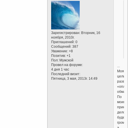
Зарегистрирован
: Вторник, 16
ноября, 2010г.
Приглашений:
0
Сообщений:
387
Уважение:
+8
Позитив:
+1
Пол:
Мужской
Провел на форуме:
...
4 дня 1 час
Моя
Последний визит:
цель,
Пятница, 3 мая, 2013г. 14:49
разва
«опло
обма
По
моим
прикид
дело
будет
громк
а