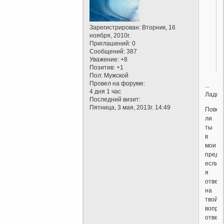
Зарегистрирован
: Вторник, 16
ноября, 2010г.
Приглашений:
0
Сообщений:
387
Уважение:
+8
Позитив:
+1
Пол:
Мужской
Провел на форуме:
...
4 дня 1 час
Ладн
Последний визит:
Пятница, 3 мая, 2013г. 14:49
Повер
ли
ты
в
мои
предс
если
я
отвечу
на
твой
вопро
ответ