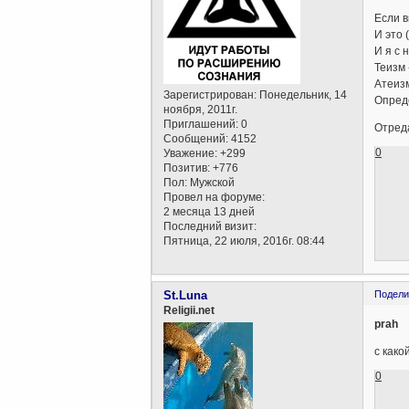
Если в
И это 
И я с 
Теизм 
Атеизм
Зарегистрирован
: Понедельник, 14
Опреде
ноября, 2011г.
Приглашений:
0
Отреда
Сообщений:
4152
0
Уважение:
+299
Позитив:
+776
Пол:
Мужской
Провел на форуме:
2 месяца 13 дней
Последний визит:
Пятница, 22 июля, 2016г. 08:44
St.Luna
Подели
Religii.net
prah
с како
0