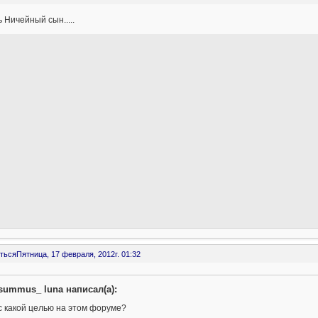
ь Ничейный сын.....
ться
Пятница, 17 февраля, 2012г. 01:32
summus_ luna написал(а):
с какой целью на этом форуме?