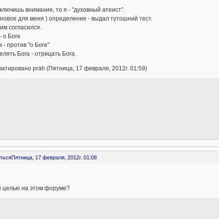
ключишь внимание, то я - "духовный атеист".
(новое для меня ) определение - выдал тутошний тест.
ним согласился.
- о Боге
 - против "о Боге"
лять Бога - отрицать Бога.
ктировано prah (Пятница, 17 февраля, 2012г. 01:59)
ться
Пятница, 17 февраля, 2012г. 01:08
й целью на этом форуме?