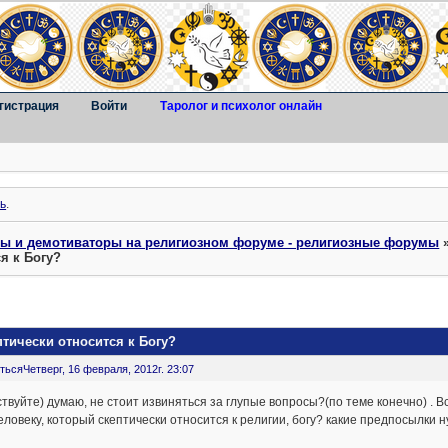
гистрация
Войти
Таролог и психолог онлайн
ь
.
ты и демотиваторы на религиозном форуме - религиозные форумы
я к Богу?
птически относится к Богу?
ться
Четверг, 16 февраля, 2012г. 23:07
твуйте) думаю, не стоит извиняться за глупые вопросы?(по теме конечно) .
еловеку, который скептически относится к религии, богу? какие предпосылки