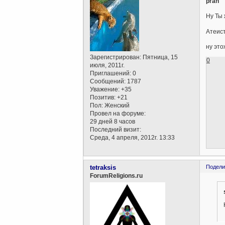
prah
Ну Ты
Атеист
ну это
Зарегистрирован
: Пятница, 15
0
июля, 2011г.
Приглашений:
0
Сообщений:
1787
Уважение:
+35
Позитив:
+21
Пол:
Женский
Провел на форуме:
29 дней 8 часов
Последний визит:
Среда, 4 апреля, 2012г. 13:33
tetraksis
Подели
ForumReligions.ru