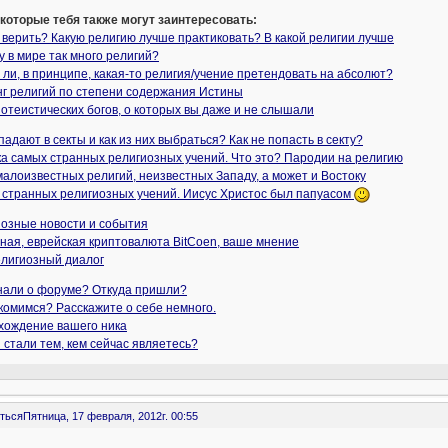
 которые тебя также могут заинтересовать:
 верить? Какую религию лучше практиковать? В какой религии лучше
 в мире так много религий?
ли, в принципе, какая-то религия/учение претендовать на абсолют?
нг религий по степени содержания Истины
отеистических богов, о которых вы даже и не слышали
падают в секты и как из них выбраться? Как не попасть в секту?
а самых странных религиозных учений. Что это? Пародии на религию
малоизвестных религий, неизвестных Западу, а может и Востоку
 странных религиозных учений. Иисус Христос был папуасом
иозные новости и события
ная, еврейская криптовалюта BitCoen, ваше мнение
лигиозный диалог
знали о форуме? Откуда пришли?
комимся? Расскажите о себе немного.
хождение вашего ника
 стали тем, кем сейчас являетесь?
ться
Пятница, 17 февраля, 2012г. 00:55