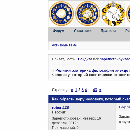
Форум
Участники
Правила
Ре
Активные темы
Привет, Гость!
Войдите
или
зарегистрируйтес
»
Религия эзотерика философия анекдо
человеку, который скептически относитс
Страница:
«
1
2
3
4
…
43
»
Как обрести веру человеку, который ске
robert128
Подели
Неофит
Здравс
Зарегистрирован
: Четверг, 16
веру ч
февраля, 2012г.
Приглашений:
0