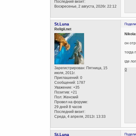
Последний визит:
Воскресенье, 2 августа, 2026г. 22:12
St.Luna
Подели
Religii.net
Nikola
он отр
тогда 
где ло
Зарегистрирован
: Пятница, 15
0
июля, 2011г.
Приглашений:
0
Сообщений:
1787
Уважение:
+35
Позитив:
+21
Пол:
Женский
Провел на форуме:
29 дней 8 часов
Последний визит:
Среда, 4 апреля, 2012г. 13:33
St.Luna
Подели