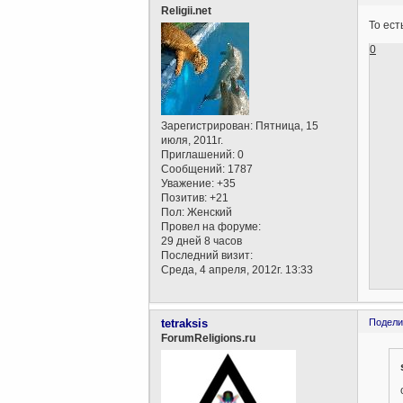
Religii.net
То ест
0
Зарегистрирован
: Пятница, 15
июля, 2011г.
Приглашений:
0
Сообщений:
1787
Уважение:
+35
Позитив:
+21
Пол:
Женский
Провел на форуме:
29 дней 8 часов
Последний визит:
Среда, 4 апреля, 2012г. 13:33
tetraksis
Подели
ForumReligions.ru