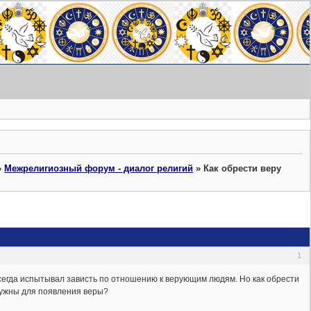
»
Межрелигиозный форум - диалог религий
»
Как обрести веру
1
 Всегда испытывал зависть по отношению к верующим людям. Но как обрести
 нужны для появления веры?