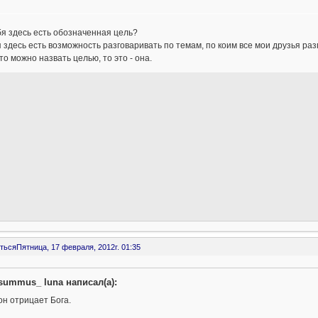
бя здесь есть обозначенная цель?
 здесь есть возможность разговаривать по темам, по коим все мои друзья ра
то можно назвать целью, то это - она.
ться
Пятница, 17 февраля, 2012г. 01:35
summus_ luna написал(а):
он отрицает Бога.