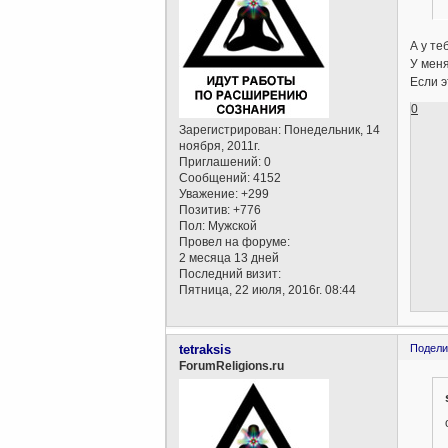
А у те
У меня
Если э
0
Зарегистрирован
: Понедельник, 14
ноября, 2011г.
Приглашений:
0
Сообщений:
4152
Уважение:
+299
Позитив:
+776
Пол:
Мужской
Провел на форуме:
2 месяца 13 дней
Последний визит:
Пятница, 22 июля, 2016г. 08:44
tetraksis
Подели
ForumReligions.ru