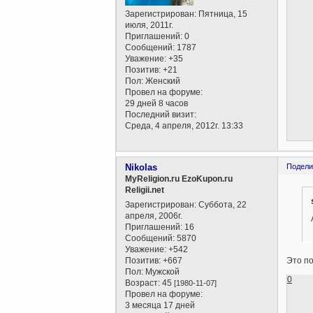
Зарегистрирован
: Пятница, 15
июля, 2011г.
Приглашений:
0
Сообщений:
1787
Уважение:
+35
Позитив:
+21
Пол:
Женский
Провел на форуме:
29 дней 8 часов
Последний визит:
Среда, 4 апреля, 2012г. 13:33
Nikolas
Подели
MyReligion.ru EzoKupon.ru
Religii.net
Зарегистрирован
: Суббота, 22
апреля, 2006г.
Приглашений:
16
Сообщений:
5870
Уважение:
+542
Позитив:
+667
Это по
Пол:
Мужской
0
Возраст:
45
[1980-11-07]
Провел на форуме:
3 месяца 17 дней