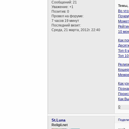
Сообщений:
21
Темы,
Уважение:
+1
Во что
Позитив:
0
Провел на форуме:
Почему
7 часов 19 минут
Может 
Последний визит:
Рейти
Среда, 21 марта, 2012г. 22:40
10 мон
Как по
Десятк
Топ 6 
Топ 10
Религ
Кошер
Межре
Как у
Позна
Проис
Как Вы
0
St.Luna
Подели
Religii.net