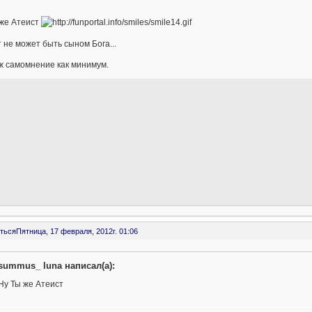
 же Атеист
 не может быть сыном Бога...
ж самомнение как минимум.
ться
Пятница, 17 февраля, 2012г. 01:06
summus_ luna написал(а):
Ну Ты же Атеист