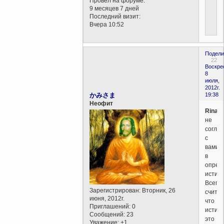
Провел на форуме:
9 месяцев 7 дней
Последний визит:
Вчера 10:52
Подели
22
Воскре
8
июля,
2012г.
かみさま
19:38
Неофит
Rinata
не
согла
с
вами
в
опред
истин
Всегда
Зарегистрирован
: Вторник, 26
считал
июня, 2012г.
что
Приглашений:
0
истин
Сообщений:
23
это
Уважение:
+1