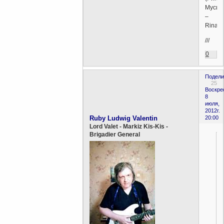
Мусин
–
Rinate
///
0
Подели
25
Воскре
8
июля,
2012г.
Ruby Ludwig Valentin
20:00
Lord Valet - Markiz Kis-Kis -
Brigadier General
.