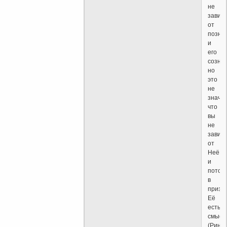
не
завис
от
позна
и
его
сознан
но
это
не
значит
что
вы
не
завис
от
Неё,
и
потом
в
призн
Её
есть
смысл
(Рина