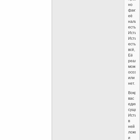
но
факт
её
налич
есть
Истин
Истин
есть
всё,
Её
реаль
может
осозн
или
нет.
Вокруг
вас
едина
сущно
Истин
в
ней
ложь
и