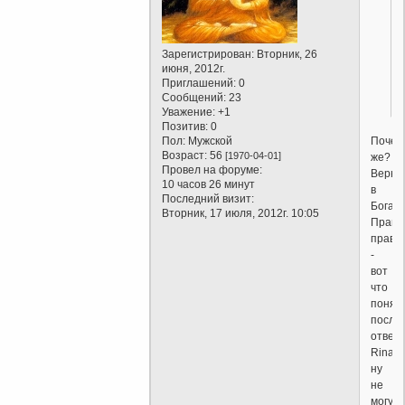
Зарегистрирован
: Вторник, 26
июня, 2012г.
Приглашений:
0
Сообщений:
23
Уважение:
+1
Позитив:
0
Почем
Пол:
Мужской
Возраст:
56
[1970-04-01]
же?
Провел на форуме:
Верю
10 часов 26 минут
в
Последний визит:
Бога.
Вторник, 17 июля, 2012г. 10:05
Правд
правд
-
вот
что
понял
после
ответ
Rinatav
ну
не
могу