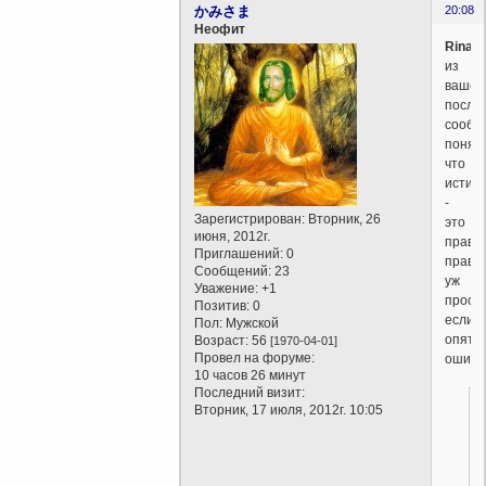
かみさま
20:08
Неофит
Rinata
из
вашег
после
сообщ
понял,
что
истин
-
Зарегистрирован
: Вторник, 26
это
июня, 2012г.
правд
Приглашений:
0
правда
Сообщений:
23
уж
Уважение:
+1
прост
Позитив:
0
если
Пол:
Мужской
опять
Возраст:
56
[1970-04-01]
Провел на форуме:
ошиба
10 часов 26 минут
Последний визит:
Вторник, 17 июля, 2012г. 10:05