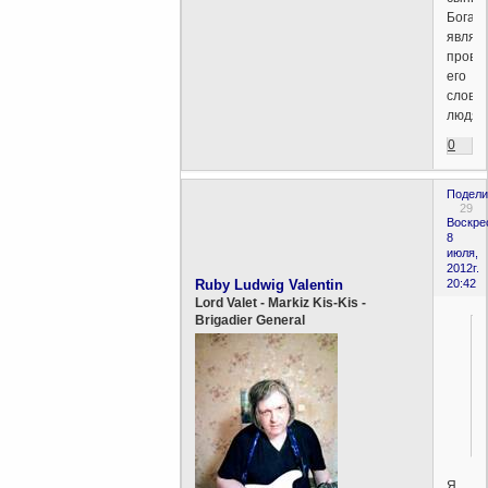
Бога
являл
прово
его
слова
людям
0
Подели
29
Воскре
8
июля,
2012г.
Ruby Ludwig Valentin
20:42
Lord Valet - Markiz Kis-Kis -
Brigadier General
Я