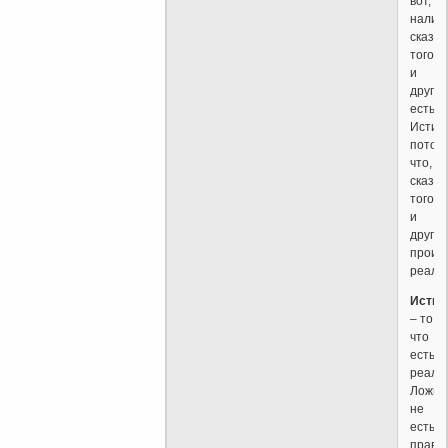
вот,
налич
сказан
того
и
другог
есть
Истин
потом
что,
сказа
того
и
другог
проис
реаль
Истин
– то
что
есть
реаль
Ложь
не
есть
правда