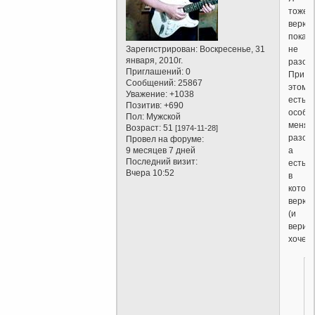
тоже
верю,
пока
не
Зарегистрирован
: Воскресенье, 31
января, 2010г.
разоч
Приглашений:
0
При
Сообщений:
25867
этом
Уважение:
+1038
есть
Позитив:
+690
особы
Пол:
Мужской
меня
Возраст:
51
[1974-11-28]
разоч
Провел на форуме:
а
9 месяцев 7 дней
Последний визит:
есть,
Вчера 10:52
в
котор
верю
(и
верит
хочетс