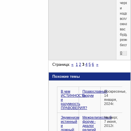
черви
и
надое
всплы
окна
вас
будут
реже
беспок
0
Страница:
«
1
2
3
4
5
6
»
Похожие темы
В чем
Православный
Воскресенье,
ИСТИННОСТЬ
форум
14
и
января,
разумность
2024г.
ПРАВОВЕРИЯ?
Экуменизм
Межрелигиозный
Четверг,
истинный
форум -
7 июня,
и
диалог
2012г.
ложный:
религий