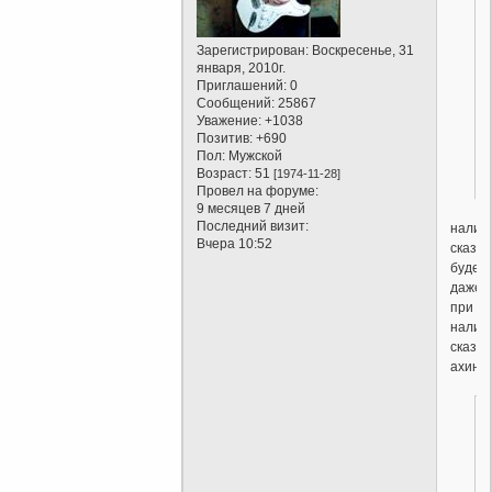
Зарегистрирован
: Воскресенье, 31
января, 2010г.
Приглашений:
0
Сообщений:
25867
Уважение:
+1038
Позитив:
+690
Пол:
Мужской
Возраст:
51
[1974-11-28]
Провел на форуме:
9 месяцев 7 дней
Последний визит:
налич
Вчера 10:52
сказан
будет
даже
при
налич
сказа
ахине