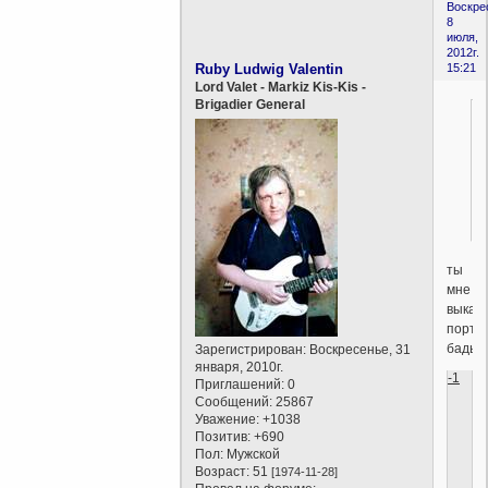
Воскре
8
июля,
2012г.
Ruby Ludwig Valentin
15:21
Lord Valet - Markiz Kis-Kis -
Brigadier General
ты
мне
выкат
портв
бадью!
Зарегистрирован
: Воскресенье, 31
января, 2010г.
-1
Приглашений:
0
Сообщений:
25867
Уважение:
+1038
Позитив:
+690
Пол:
Мужской
Возраст:
51
[1974-11-28]