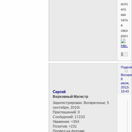
испол
его
как
затыч
в
своих
рассу
0
Подели
23
Воскре
8
июля,
2012г.
Сергей
19:43
Верховный Магистр
Зарегистрирован
: Воскресенье, 5
сентября, 2010г.
Приглашений:
0
Сообщений:
17233
Уважение:
+354
Позитив:
+231
Провел на форуме: