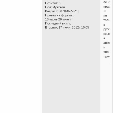
синон
Позитив:
0
правд
Пол:
Мужской
И
Возраст:
56
[1970-04-01]
Провел на форуме:
не
10 часов 26 минут
только
Последний визит:
в
Вторник, 17 июля, 2012г. 10:05
русск
языке,
в
англи
и
японс
также.