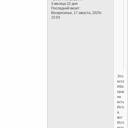
3 месяца 22 дня
Последний визит:
Воскресенье, 17 августа, 2025г.
15:03
Это
естест
Ибо
правд
не
есть
Истин
а
вот
Истин
есть