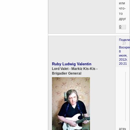
или
что-
то
друго
0
Подели
27
Воскре
8
июля,
2012г.
Ruby Ludwig Valentin
20:21
Lord Valet - Markiz Kis-Kis -
Brigadier General
атеиз