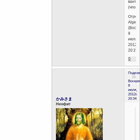
ванту
(чпока
Отред
Algebr
(Воскр
8
июля,
2012г.
20:24)
0
Подели
28
Воскре
8
июля,
2012г.
かみさま
20:34
Неофит