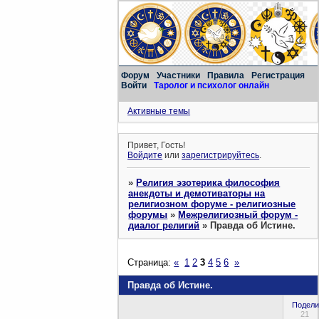
Форум
Участники
Правила
Регистрация
Войти
Таролог и психолог онлайн
Активные темы
Привет, Гость!
Войдите
или
зарегистрируйтесь
.
»
Религия эзотерика философия
анекдоты и демотиваторы на
религиозном форуме - религиозные
форумы
»
Межрелигиозный форум -
диалог религий
»
Правда об Истине.
Страница:
«
1
2
3
4
5
6
»
Правда об Истине.
Подели
21