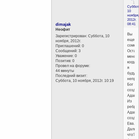
1
Суббот
10
ноября
2012г.
dimajak
08:41
Неофит
Вы
Зарегистрирован
: Суббота, 10
еще
ноября, 2012г.
сомне
Приглашений:
0
Сообщений:
3
Остан
Уважение:
0
меня
Позитив:
0
когда
Провел на форуме:
я
44 минуты
буду
Последний визит:
неправ
Суббота, 10 ноября, 2012г. 10:19
Бог
созда
Адама
Из
ребра
Адама
созда
Ева.
Дальш
что?