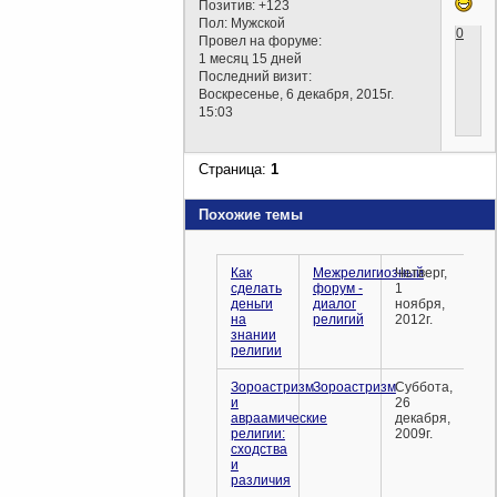
Позитив:
+123
Пол:
Мужской
0
Провел на форуме:
1 месяц 15 дней
Последний визит:
Воскресенье, 6 декабря, 2015г.
15:03
Страница:
1
Похожие темы
Как
Межрелигиозный
Четверг,
сделать
форум -
1
деньги
диалог
ноября,
на
религий
2012г.
знании
религии
Зороастризм
Зороастризм
Суббота,
и
26
авраамические
декабря,
религии:
2009г.
сходства
и
различия