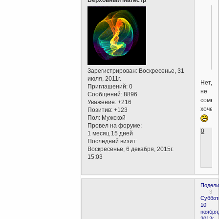
Верховный Магистр
Зарегистрирован
: Воскресенье, 31
июля, 2011г.
Нет,
Приглашений:
0
не
Сообщений:
8896
сомнев
Уважение:
+216
хочешь
Позитив:
+123
Пол:
Мужской
Провел на форуме:
0
1 месяц 15 дней
Последний визит:
Воскресенье, 6 декабря, 2015г.
15:03
Подели
3
Суббот
10
ноября
2012г.