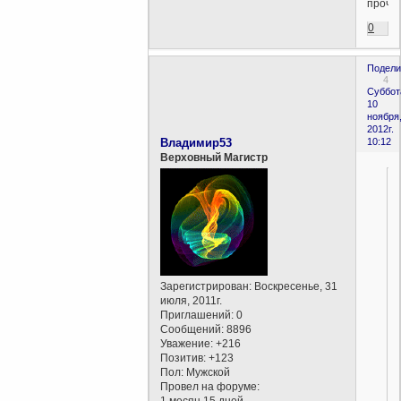
прочь.
0
Подели
4
Суббот
10
ноября
2012г.
Владимир53
10:12
Верховный Магистр
Зарегистрирован
: Воскресенье, 31
июля, 2011г.
Приглашений:
0
Сообщений:
8896
Уважение:
+216
Позитив:
+123
Пол:
Мужской
Провел на форуме: