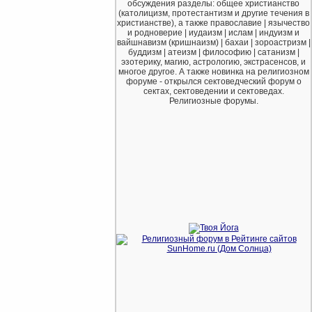
обсуждения разделы: общее христианство
(католицизм, протестантизм и другие течения в
христианстве), а также православие | язычество
и родноверие | иудаизм | ислам | индуизм и
вайшнавизм (кришнаизм) | бахаи | зороастризм |
буддизм | атеизм | философию | сатанизм |
эзотерику, магию, астрологию, экстрасенсов, и
многое другое. А также новинка на религиозном
форуме - открылся сектоведческий форум о
сектах, сектоведении и сектоведах.
Религиозные форумы.