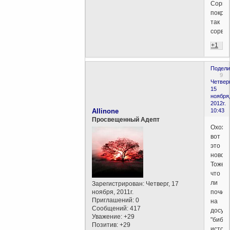
Сорва
покро
так
сорва
+1
Подели
9
Четверг
15
ноября
2012г.
Allinone
10:43
Просвещенный Адепт
Охохо,
вот
это
новост
Тоже
что
ли
Зарегистрирован
: Четверг, 17
ноября, 2011г.
почит
Приглашений:
0
на
Сообщений:
417
досуге
Уважение:
+29
"библ
Позитив:
+29
истор