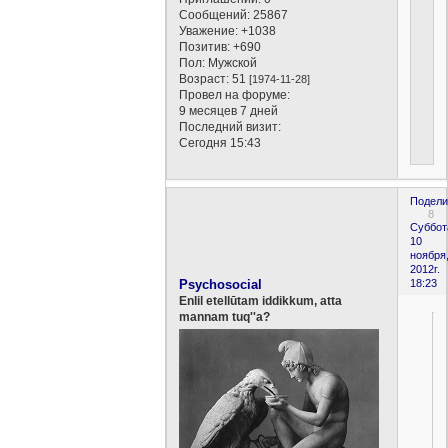
Сообщений:
25867
Уважение:
+1038
Позитив:
+690
Пол:
Мужской
Возраст:
51
[1974-11-28]
Провел на форуме:
9 месяцев 7 дней
Последний визит:
Сегодня 15:43
Подели
8
Суббот
10
ноября
2012г.
Psychosocial
18:23
Enlil etellūtam iddikkum, atta
mannam tuq''a?