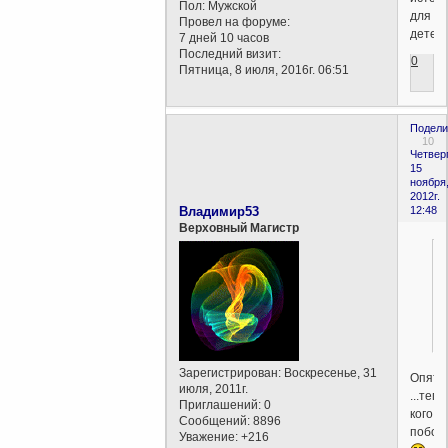
Пол:
Мужской
для
Провел на форуме:
детей"
7 дней 10 часов
Последний визит:
0
Пятница, 8 июля, 2016г. 06:51
Подели
10
Четверг
15
ноября
2012г.
Владимир53
12:48
Верховный Магистр
Зарегистрирован
: Воскресенье, 31
Опять
июля, 2011г.
...теп
Приглашений:
0
кого
Сообщений:
8896
побоят
Уважение:
+216