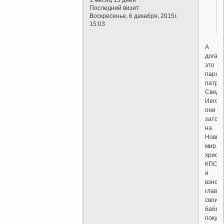
1 месяц 15 дней
Последний визит:
Воскресенье, 6 декабря, 2015г.
15:03
А
догада
это
парны
патру
Свиде
Иегов
они
заточ
на
Новый
мир...
христи
КПСС.
и
взносы
главно
свои
бабки
покуп