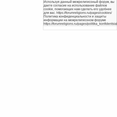
Используя данный межрелигиозный форум, вы
даете согласие на использование файлов
cookie, помогающих нам сделать его удобнее
для вас. https://forumreligions.ru/pages/cookies/
Политика конфиденциальности и защиты
информации на межрелигиозном форуме
https://forumreligions.ru/pages/politika_konfidentsial