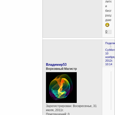
литер
и
беспл
раздаю
дают...
0
Подели
5
Суббот
10
ноября
2012г.
Владимир53
10:14
Верховный Магистр
Зарегистрирован
: Воскресенье, 31
июля, 2011г.
Приглашений:
0