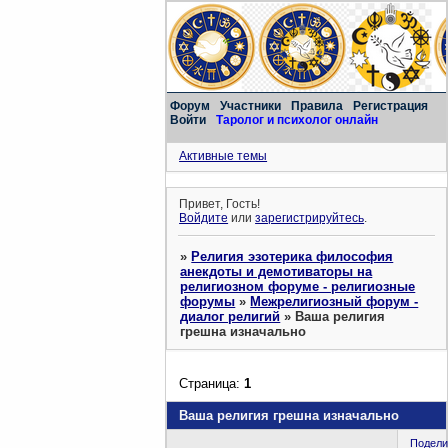
Форум
Участники
Правила
Регистрация
Войти
Таролог и психолог онлайн
Активные темы
Привет, Гость!
Войдите
или
зарегистрируйтесь
.
»
Религия эзотерика философия
анекдоты и демотиваторы на
религиозном форуме - религиозные
форумы
»
Межрелигиозный форум -
диалог религий
»
Ваша религия
грешна изначально
Страница:
1
Ваша религия грешна изначально
Подели