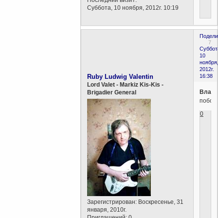
Суббота, 10 ноября, 2012г. 10:19
Подели
7
Суббот
10
ноября
2012г.
Ruby Ludwig Valentin
16:38
Lord Valet - Markiz Kis-Kis -
Влади
Brigadier General
побойс
0
Зарегистрирован
: Воскресенье, 31
января, 2010г.
Приглашений:
0