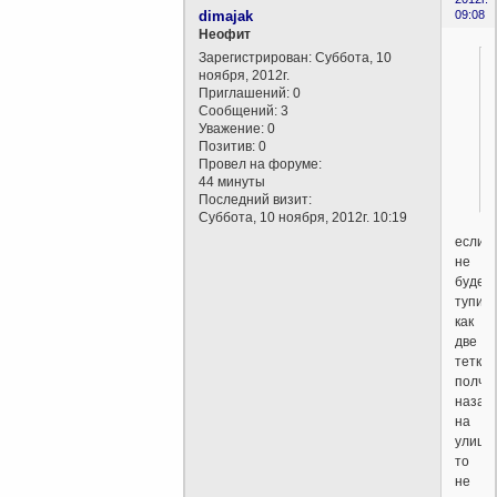
dimajak
09:08
Неофит
Зарегистрирован
: Суббота, 10
ноября, 2012г.
Приглашений:
0
Сообщений:
3
Уважение:
0
Позитив:
0
Провел на форуме:
44 минуты
Последний визит:
Суббота, 10 ноября, 2012г. 10:19
если
не
будеш
тупить
как
две
тетки
полча
назад
на
улице,
то
не