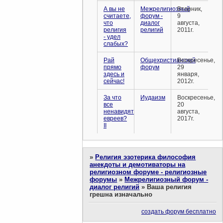
А вы не
Межрелигиозный
Вторник,
считаете,
форум -
9
что
диалог
августа,
религия
религий
2011г.
- удел
слабых?
Рай
Общехристианский
Воскресенье,
прямо
форум
29
здесь и
января,
сейчас!
2012г.
За что
Иудаизм
Воскресенье,
все
20
ненавидят
августа,
евреев?
2017г.
II
»
Религия эзотерика философия
анекдоты и демотиваторы на
религиозном форуме - религиозные
форумы
»
Межрелигиозный форум -
диалог религий
»
Ваша религия
грешна изначально
создать форум бесплатно