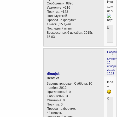
Иудаи
Сообщений:
8896
христи
Уважение:
+216
ислам.
Позитив:
+123
Пол:
Мужской
Провел на форуме:
1 месяц 15 дней
0
Последний визит:
Воскресенье, 6 декабря, 2015г.
15:03
Подели
6
Суббот
10
ноября
2012г.
dimajak
10:19
Неофит
Влади
Зарегистрирован
: Суббота, 10
+
ноября, 2012г.
Приглашений:
0
Сообщений:
3
0
Уважение:
0
Позитив:
0
Провел на форуме:
44 минуты
Последний визит: