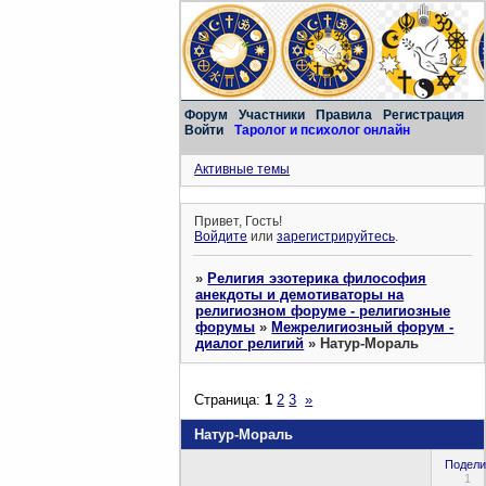
Форум
Участники
Правила
Регистрация
Войти
Таролог и психолог онлайн
Активные темы
Привет, Гость!
Войдите
или
зарегистрируйтесь
.
»
Религия эзотерика философия
анекдоты и демотиваторы на
религиозном форуме - религиозные
форумы
»
Межрелигиозный форум -
диалог религий
»
Натур-Мораль
Страница:
1
2
3
»
Натур-Мораль
Подели
1