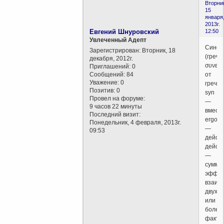
Вторни
15
января
2013г.
Евгений Шнуровский
12:50
Увлеченный Адепт
Синер
Зарегистрирован
: Вторник, 18
(греч.
декабря, 2012г.
συνεργ
Приглашений:
0
Сообщений:
84
от
Уважение:
0
греч.
Позитив:
0
syn
Провел на форуме:
—
9 часов 22 минуты
вместе
Последний визит:
ergos
Понедельник, 4 февраля, 2013г.
—
09:53
дейст
действ
—
сумми
эффек
взаим
двух
или
более
факто