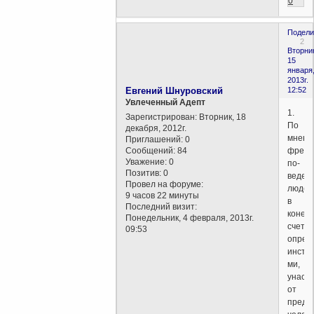
0
Подели
2
Вторни
15
января
2013г.
Евгений Шнуровский
12:52
Увлеченный Адепт
1.
Зарегистрирован
: Вторник, 18
По
декабря, 2012г.
мнени
Приглашений:
0
Сообщений:
84
фрейд
Уважение:
0
по­
Позитив:
0
веден
Провел на форуме:
людей
9 часов 22 минуты
в
Последний визит:
конеч
Понедельник, 4 февраля, 2013г.
счете
09:53
опред
инстин
ми,
унасл
от
предк