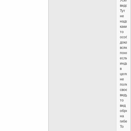
Усиле
видов.
Тут
не
надо
каких-
то
особы
доказа
всяко
понят
если
индив
в
целом
не
полез
своем
виду,
то
вид
обреч
на
гибель
То