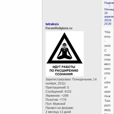
Подели
2
Пятниц
19
апреля
2013г.
tetraksis
23:20
ForumReligions.ru
“Наш
еписк
-
педера
С
таким
плака
месяц
назад
стоял
у
Зарегистрирован
: Понедельник, 14
одной
ноября, 2011г.
из
Приглашений:
0
церкв
Сообщений:
4152
Уважение:
+299
Нижне
Позитив:
+776
Тагил
Пол:
Мужской
разъя
Провел на форуме:
верую
2 месяца 13 дней