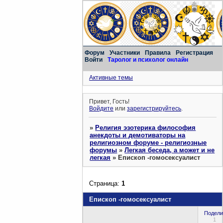
Форум
Участники
Правила
Регистрация
Войти
Таролог и психолог онлайн
Активные темы
Привет, Гость!
Войдите
или
зарегистрируйтесь
.
»
Религия эзотерика философия
анекдоты и демотиваторы на
религиозном форуме - религиозные
форумы
»
Легкая беседа, а может и не
легкая
»
Епископ -гомосексуалист
Страница:
1
Епископ -гомосексуалист
Подели
1