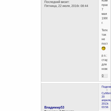
Комсо
Последний визит:
правда
Пятница, 22 июля, 2016г. 08:44
7
мая
1999
г.
Тепер
так
не
посто
p.s.:
старо
для
новост
0
Подели
3
Суббот
20
апреля
2013г.
Владимир53
03:56