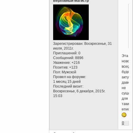
Верховный Магистр
Зарегистрирован
: Воскресенье, 31
июля, 2011г.
Приглашений:
0
Эта
Сообщений:
8896
новос
Уважение:
+216
всегда
Позитив:
+123
будет
Пол:
Мужской
Провел на форуме:
актуал
1 месяц 15 дней
давно
Последний визит:
не
Воскресенье, 6 декабря, 2015г.
сущес
15:03
для
таких
еписко
0