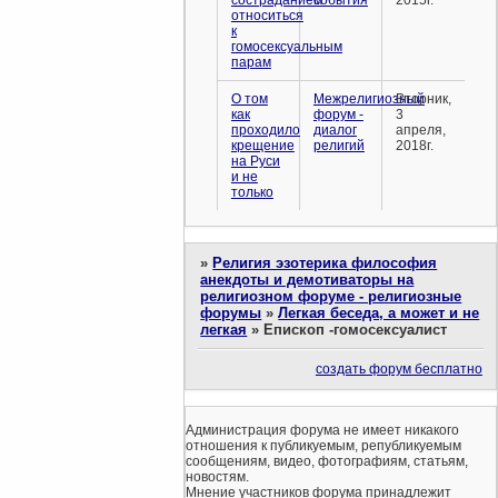
состраданием
события
2015г.
относиться
к
гомосексуальным
парам
О том
Межрелигиозный
Вторник,
как
форум -
3
проходило
диалог
апреля,
крещение
религий
2018г.
на Руси
и не
только
»
Религия эзотерика философия
анекдоты и демотиваторы на
религиозном форуме - религиозные
форумы
»
Легкая беседа, а может и не
легкая
»
Епископ -гомосексуалист
создать форум бесплатно
Администрация форума не имеет никакого
отношения к публикуемым, републикуемым
сообщениям, видео, фотографиям, статьям,
новостям.
Мнение участников форума принадлежит