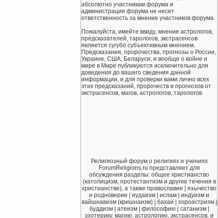
абсолютно участникам форума и
администрация форума не несет
ответственность за мнение участников форума.
Пожалуйста, имейте ввиду, мнение астрологов,
предсказателей, тарологов, экстрасенсов
является сугубо субъективным мнением.
Предсказания, пророчества, прогнозы о России,
Украине, США, Беларуси, и вообще о войне и
мире в Мире публикуются исключительно для
доведения до вашего сведения данной
информации, и для проверки вами лично всех
этих предсказаний, пророчеств и прогнозов от
экстрасенсов, магов, астрологов, тарологов.
Религиозный форум о религиях и учениях
ForumReligions.ru представляет для
обсуждения разделы: общее христианство
(католицизм, протестантизм и другие течения в
христианстве), а также православие | язычество
и родноверие | иудаизм | ислам | индуизм и
вайшнавизм (кришнаизм) | бахаи | зороастризм |
буддизм | атеизм | философию | сатанизм |
эзотерику, магию, астрологию, экстрасенсов, и