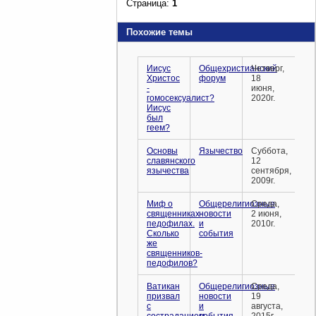
Страница:
1
Похожие темы
Иисус
Общехристианский
Четверг,
Христос
форум
18
-
июня,
гомосексуалист?
2020г.
Иисус
был
геем?
Основы
Язычество
Суббота,
славянского
12
язычества
сентября,
2009г.
Миф о
Общерелигиозные
Среда,
священниках-
новости
2 июня,
педофилах.
и
2010г.
Сколько
события
же
священников-
педофилов?
Ватикан
Общерелигиозные
Среда,
призвал
новости
19
с
и
августа,