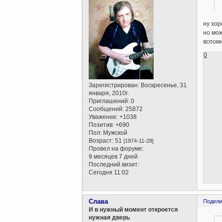
ну хор
но мож
вспомн
0
Зарегистрирован
: Воскресенье, 31
января, 2010г.
Приглашений:
0
Сообщений:
25872
Уважение:
+1038
Позитив:
+690
Пол:
Мужской
Возраст:
51
[1974-11-28]
Провел на форуме:
9 месяцев 7 дней
Последний визит:
Сегодня 11:02
Слава
Подели
И в нужный момент откроется
нужная дверь