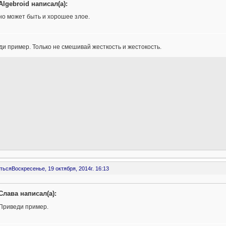
Algebroid написал(а):
но может быть и хорошее злое.
и пример. Только не смешивай жесткость и жестокость.
ться
Воскресенье, 19 октября, 2014г. 16:13
Слава написал(а):
Приведи пример.