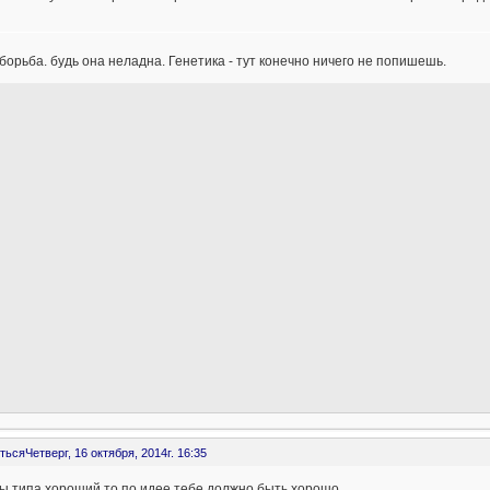
 борьба. будь она неладна. Генетика - тут конечно ничего не попишешь.
ться
Четверг, 16 октября, 2014г. 16:35
ы типа хороший то по идее тебе должно быть хорошо.