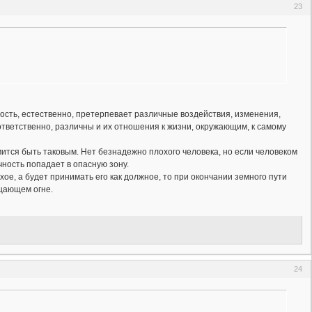
23
ность, естественно, претерпевает различные воздействия, изменения,
оответственно, различны и их отношения к жизни, окружающим, к самому
мится быть таковым. Нет безнадежно плохого человека, но если человеком
чность попадает в опасную зону.
хое, а будет принимать его как должное, то при окончании земного пути
ищающем огне.
24