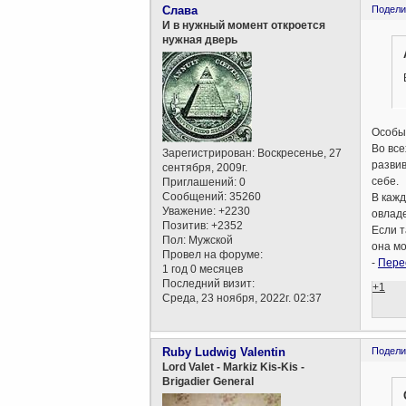
Слава
Подели
И в нужный момент откроется
нужная дверь
Особый
Во все
Зарегистрирован
: Воскресенье, 27
развив
сентября, 2009г.
себе.
Приглашений:
0
Сообщений:
35260
В кажд
Уважение:
+2230
овладе
Позитив:
+2352
Если т
Пол:
Мужской
она мо
Провел на форуме:
-
Пере
1 год 0 месяцев
Последний визит:
+1
Среда, 23 ноября, 2022г. 02:37
Ruby Ludwig Valentin
Подели
Lord Valet - Markiz Kis-Kis -
Brigadier General