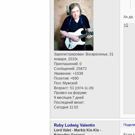
Aх да.
+1
Зарегистрирован
: Воскресенье, 31
января, 2010г.
Приглашений:
0
Сообщений:
25872
Уважение:
+1038
Позитив:
+690
Пол:
Мужской
Возраст:
51
[1974-11-28]
Провел на форуме:
9 месяцев 7 дней
Последний визит:
Сегодня 11:02
Ruby Ludwig Valentin
Подели
Lord Valet - Markiz Kis-Kis -
Если т
Brigadier General