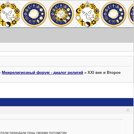
»
Межрелигиозный форум - диалог религий
»
XXI век и Второе
21
тели передали гены своему потомству.