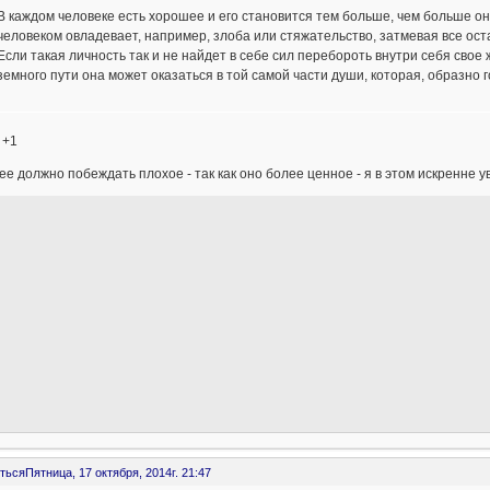
В каждом человеке есть хорошее и его становится тем больше, чем больше он
человеком овладевает, например, злоба или стяжательство, затмевая все оста
Если такая личность так и не найдет в себе сил перебороть внутри себя свое 
земного пути она может оказаться в той самой части души, которая, образно 
 +1
е должно побеждать плохое - так как оно более ценное - я в этом искренне у
ться
Пятница, 17 октября, 2014г. 21:47