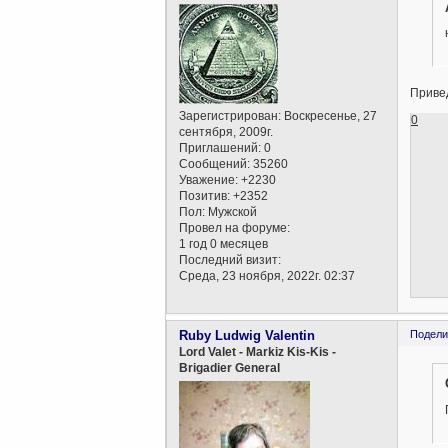
Привед
Зарегистрирован
: Воскресенье, 27
0
сентября, 2009г.
Приглашений:
0
Сообщений:
35260
Уважение:
+2230
Позитив:
+2352
Пол:
Мужской
Провел на форуме:
1 год 0 месяцев
Последний визит:
Среда, 23 ноября, 2022г. 02:37
Ruby Ludwig Valentin
Подели
Lord Valet - Markiz Kis-Kis -
Brigadier General