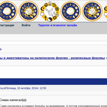
гистрация
Войти
Таролог и психолог онлайн
ь
.
ты и демотиваторы на религиозном форуме - религиозные форумы
ться
Пятница, 10 октября, 2014г. 12:55
Слава написал(а):
Сами научились в рамках борьбы за выживание. А потом злонамеренные роди