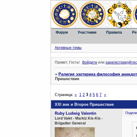
Форум
Участники
Правила
Ре
Активные темы
Привет, Гость!
Войдите
или
зарегистрируйтес
»
Религия эзотерика философия анекдо
Пришествие
Страница:
«
1
2
3
4
5
6
7
»
XXI век и Второе Пришествие
Ruby Ludwig Valentin
Подели
Lord Valet - Markiz Kis-Kis -
Brigadier General