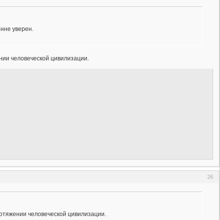
енне уверен.
нии человеческой цивилизации.
26
ротяжении человеческой цивилизации.