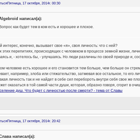
ться
Пятница, 17 октября, 2014г. 00:30
Algebroid написал(а):
Вопрос как будет тем в ком есть и хорошее и плохое.
 интерес, конечно, вызывает свое «я», своя личность: что с ней?
х этих перепитиях, происходящих с человеком в процессе земной жизни, лич
аясь и, - хотелось бы, - улучшаясь. Но люди различны по своей природе и, с
ом человеке есть хорошее и его становится тем больше, чем больше он стре
вает, например, злоба или стяжательство, затмевая все остальное, то его ли
акая личность так и не найдет в себе сил перебороть внутри себя свое же пло
жет оказаться в той самой части души, которая, образно говоря, сгорит в оч
селение душ. Что будет с личностью после смерти? - тема от Славы
ться
Пятница, 17 октября, 2014г. 20:42
Слава написал(а):