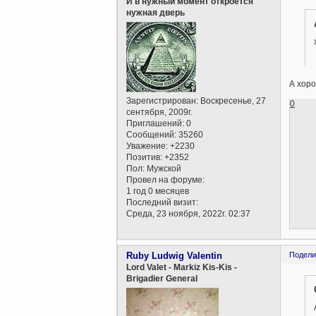
И в нужный момент откроется
нужная дверь
А хоро
Зарегистрирован
: Воскресенье, 27
0
сентября, 2009г.
Приглашений:
0
Сообщений:
35260
Уважение:
+2230
Позитив:
+2352
Пол:
Мужской
Провел на форуме:
1 год 0 месяцев
Последний визит:
Среда, 23 ноября, 2022г. 02:37
Ruby Ludwig Valentin
Подели
Lord Valet - Markiz Kis-Kis -
Brigadier General