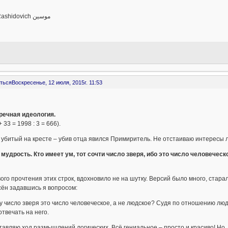
رينات Rashidovich موسين
ться
Воскресенье, 12 июля, 2015г. 11:53
речная идеология.
 33 = 1998 : 3 = 666).
убитый на кресте – убив отца явился Примиритель. Не отстаиваю интересы ли
мудрость. Кто имеет ум, тот сочти число зверя, ибо это число человеческ
ого прочтения этих строк, вдохновило не на шутку. Версий было много, старал
ён задавшись я вопросом:
 число зверя это число человеческое, а не людское? Судя по отношению людей 
отвечать на него.
авляю ход размышлений логических. Всё гениальное – просто и красиво! Но, 