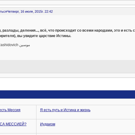
ться
Четверг, 16 июля, 2015г. 22:42
 разлады, деления..., всё, что происходит со всеми народами, это и ест
ирителя), вы увидите царствие Истины.
رينات Rashidovich موسين
 есть Мессия
Я есть путь и Истина и жизнь
УСА МЕССИЕЙ?
Иудаизм