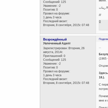
меня.
Сообщений:
125
Уважение:
-2
Позитив:
0
Провел на форуме:
///
1 день 3 часа
Последний визит:
0
Вторник, 8 сентября, 2015г. 07:48
Возрождённый
Подели
Увлеченный Адепт
...
Зарегистрирован
: Вторник, 26
августа, 2014г.
Безуп
Приглашений:
0
(1965 +
Сообщений:
125
Уважение:
-2
Отцом 
Позитив:
0
Провел на форуме:
Здесь 
1 день 3 часа
18.).
Последний визит:
Вторник, 8 сентября, 2015г. 07:48
С перв
потряс
Почему
мне и 
Предст