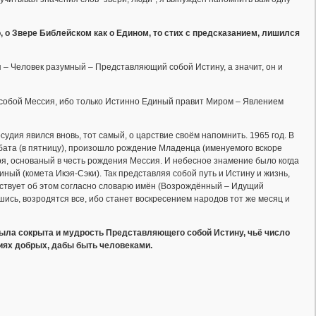
 о Звере Библейском как о Едином, то стих с предсказанием, лишился
ия – Человек разумный – Представляющий собой Истину, а значит, он и
 собой Мессия, ибо только Истинно Единый правит Миром – Явлением
осудия явился вновь, тот самый, о царствие своём напомнить. 1965 год. В
ббата (в пятницу), произошло рождение Младенца (именуемого вскоре
ря, основаный в честь рождения Мессия. И небесное знамение было когда
ый (комета Икэя-Сэки). Так представляя собой путь и Истину и жизнь,
ьствует об этом согласно словарю имён (Возрождённый – Идущий
ись, возродятся все, ибо станет воскресением народов тот же месяц и
х была сокрыта и мудрость Представляющего собой Истину, чьё число
иях добрых, дабы быть человеками.