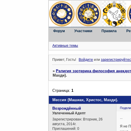
Форум
Участники
Правила
Ре
Активные темы
Привет, Гость!
Войдите
или
зарегистрируйтес
»
Религия эзотерика философия анекдо
Махди).
Страница:
1
Мессия (Машиах, Христос, Махди).
Возрождённый
Подели
Увлеченный Адепт
...
Зарегистрирован
: Вторник, 26
августа, 2014г.
Я не П
Приглашений:
0