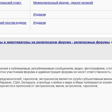
ианский ответ.
Межрелигиозный форум - диалог религий
Иудаизм
кий против иудеев-
Иудаизм
ты и демотиваторы на религиозном форуме - религиозные форумы
ения к публикуемым, републикуемым сообщениям, видео, фотографиям, стат
тно участникам форума и администрация форума не несет ответственность 
предсказателей, тарологов, экстрасенсов является сугубо субъективным мнен
 Украине, США, Беларуси, и вообще о войне и мире в Мире публикуются искл
рочеств и прогнозов от экстрасенсов, магов, астрологов, тарологов.