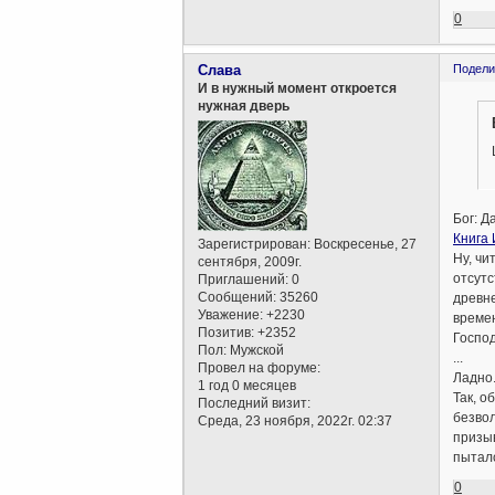
0
Слава
Подели
И в нужный момент откроется
нужная дверь
Бог: Д
Книга
Зарегистрирован
: Воскресенье, 27
Ну, чи
сентября, 2009г.
отсутс
Приглашений:
0
Сообщений:
35260
древне
Уважение:
+2230
времен
Позитив:
+2352
Господ
Пол:
Мужской
...
Провел на форуме:
Ладно.
1 год 0 месяцев
Так, о
Последний визит:
безвол
Среда, 23 ноября, 2022г. 02:37
призыв
пытал
0