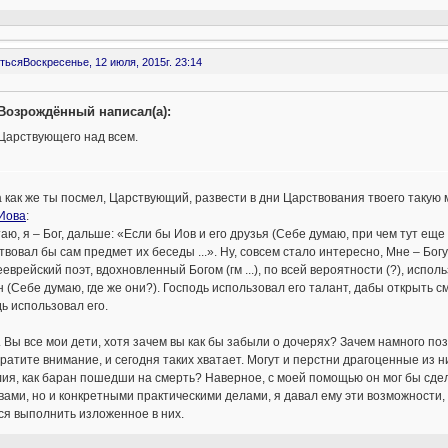
ться
Воскресенье, 12 июля, 2015г. 23:14
Возрождённый написал(а):
Царствующего над всем.
а как же ты посмел, Царствующий, развести в дни Царствования твоего такую
 Иова
:
таю, я – Бог, дальше: «Если бы Иов и его друзья (Себе думаю, при чем тут еще 
твовал бы сам предмет их беседы ...». Ну, совсем стало интересно, Мне – Бо
еврейский поэт, вдохновленный Богом (гм ...), по всей вероятности (?), исп
 (Себе думаю, где же они?). Господь использовал его талант, дабы открыть с
ь использовал его.
 Вы все мои дети, хотя зачем вы как бы забыли о дочерях? Зачем намного п
братите внимание, и сегодня таких хватает. Могут и перстни драгоценные из н
ия, как баран пошедши на смерть? Наверное, с моей помощью он мог бы сде
ами, но и конкретными практическими делами, я давал ему эти возможности, 
ся выполнить изложенное в них.