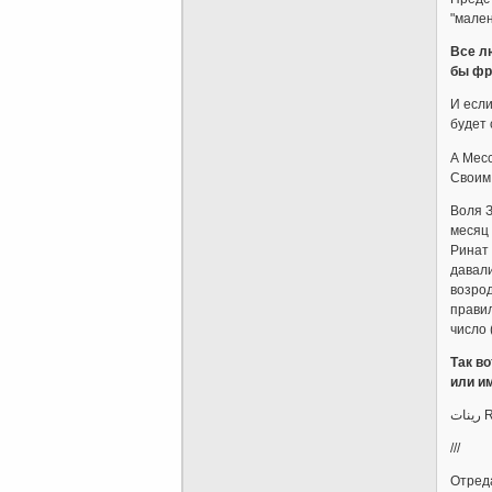
"мален
Все л
бы фр
И если
будет 
А Месс
Своим
Воля З
месяц 
Ринат 
давали
возрод
правил
число 
Так в
или и
///
Отреда