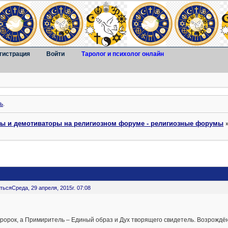
гистрация
Войти
Таролог и психолог онлайн
ь
.
ты и демотиваторы на религиозном форуме - религиозные форумы
ться
Среда, 29 апреля, 2015г. 07:08
ророк, а Примиритель – Единый образ и Дух творящего свидетель. Возрожд