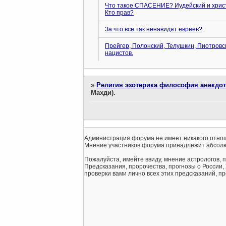
Что такое СПАСЕНИЕ? Иудейский и христ
Кто прав?
За что все так ненавидят евреев?
Прейгер, Полонский, Телушкин, Пиотровс
нацистов.
»
Религия эзотерика философия анекдо
Махди).
Администрация форума не имеет никакого отнош
Мнение участников форума принадлежит абсолю
Пожалуйста, имейте ввиду, мнение астрологов, 
Предсказания, пророчества, прогнозы о России,
проверки вами лично всех этих предсказаний, про