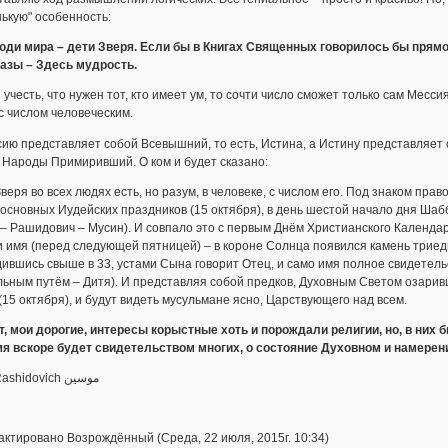
ькую" особенность:
юди мира – дети Зверя. Если бы в Книгах Священных говорилось бы прямо,
азы – Здесь мудрость.
 учесть, что нужен тот, кто имеет ум, то сочти число сможет только сам Месс
с числом человеческим.
ию представляет собой Всевышний, то есть, Истина, а Истину представляет
 Народы Примиривший. О ком и будет сказано:
веря во всех людях есть, но разум, в человеке, с числом его. Под знаком прав
основных Иудейских праздников (15 октября), в день шестой начало дня Ша
– Рашидович – Мусин). И совпало это с первым Днём Христианского Календа
 имя (перед следующей пятницей) – в короне Солнца появился камень триедин
ившись свыше в 33, устами Сына говорит Отец, и само имя полное свидетел
ьным путём – Дитя). И представляя собой предков, Духовным Светом озаривш
(15 октября), и будут видеть мусульмане ясно, Царствующего над всем.
от, мои дорогие, интересы корыстные хоть и порождали религии, но, в ни
мя вскоре будет свидетельством многих, о состояние Духовном и намерен
رينات Rashidovich موسين
ктировано Возрождённый (Среда, 22 июля, 2015г. 10:34)