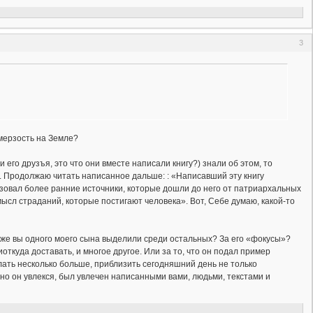
3
 мерзость на Земле?
и его друзъя, это что они вместе написали книгу?) знали об этом, то
гу. Продолжаю читать написанное дальше: : «Написавший эту книгу
ользовал более ранние источники, которые дошли до него от патриархальных
мысл страданий, которые постигают человека». Вот, Себе думаю, какой-то
озже вы одного моего сына выделили среди остальных? За его «фокусы»?
иоткуда доставать, и многое другое. Или за то, что он подал пример
лать несколько больше, приблизить сегодняшний день не только
но он увлекся, был увлечен написанными вами, людьми, текстами и