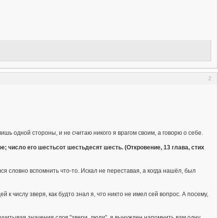
2
шь одной стороны, и не считаю никого я врагом своим, а говорю о себе.
ое; число его шестьсот шестьдесят шесть. (Откровение, 13 глава, стих
ся словно вспомнить что-то. Искал не переставая, а когда нашёл, был
к числу зверя, как будто знал я, что никто не имел сей вопрос. А посему,
учитывая значения слов "звери, люди", я вынужден напомнить вам одну