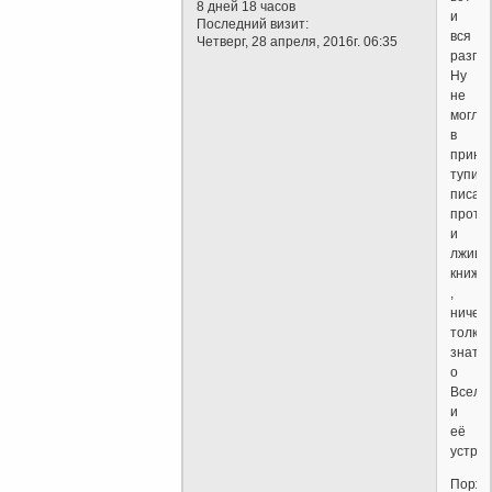
8 дней 18 часов
и
Последний визит:
вся
Четверг, 28 апреля, 2016г. 06:35
разгад
Ну
не
могли
в
принц
тупиц
писав
проти
и
лживу
книжо
,
ничего
толко
знать
о
Вселе
и
её
устрой
Поржа