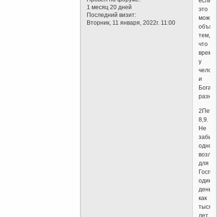
если
1 месяц 20 дней
это
Последний визит:
можно
Вторник, 11 января, 2022г. 11:00
объяс
тем,
что
время
у
челов
и
Бога
разное
2Петр
8,9.
Не
забыв
одного
возлю
для
Госпо
один
день
как
тысяч
лет,