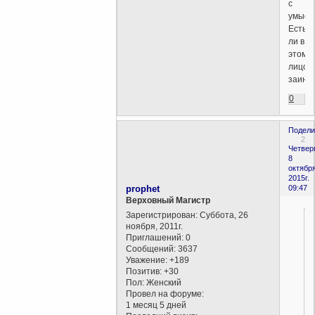
с
умысл
Есть
ли в
этом
лицо
заинт
0
Подели
2
Четверг
8
октября
2015г.
prophet
09:47
Верховный Магистр
Зарегистрирован
: Суббота, 26
ноября, 2011г.
Приглашений:
0
Сообщений:
3637
Уважение:
+189
Позитив:
+30
Пол:
Женский
Провел на форуме:
1 месяц 5 дней