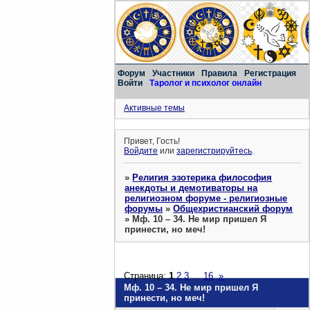
Форум
Участники
Правила
Регистрация
Войти
Таролог и психолог онлайн
Активные темы
Привет, Гость!
Войдите
или
зарегистрируйтесь
.
»
Религия эзотерика философия
анекдоты и демотиваторы на
религиозном форуме - религиозные
форумы
»
Общехристианский форум
»
Мф. 10 – 34. Не мир пришел Я
принести, но меч!
Страница:
1
2
3
…
16
»
Мф. 10 – 34. Не мир пришел Я
принести, но меч!