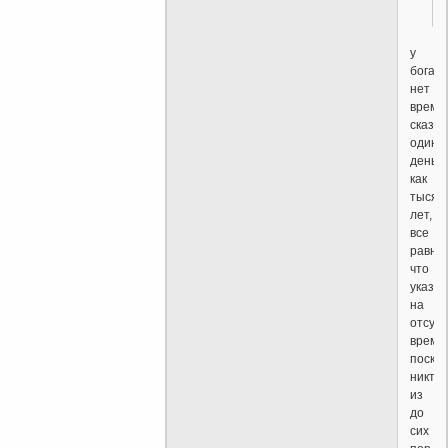
у
бога
нет
време
сказат
один
день
как
тысяч
лет,
все
равно,
что
указат
на
отсутс
време
поскол
никто
из
до
сих