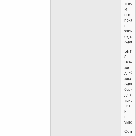
тысяч
И
все
показ
на
жизни
одног
Адама
Быт5-
5
Всех
же
дней
жизни
Адамо
было
девят
тридц
лет;
и
он
умер.
Сотво