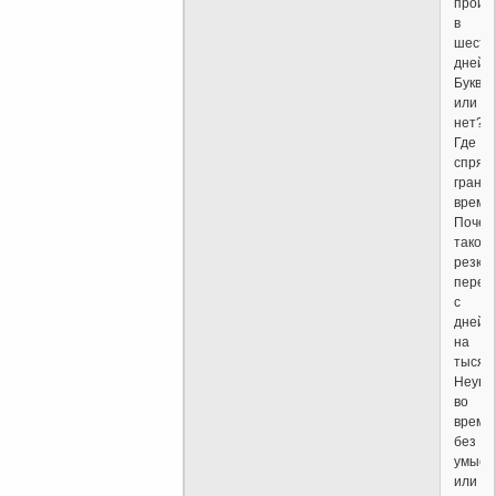
произ
в
шесть
дней.
Буква
или
нет?
Где
спрят
грань
време
Почем
такой
резки
перех
с
дней
на
тысяч
Неувя
во
време
без
умысл
или