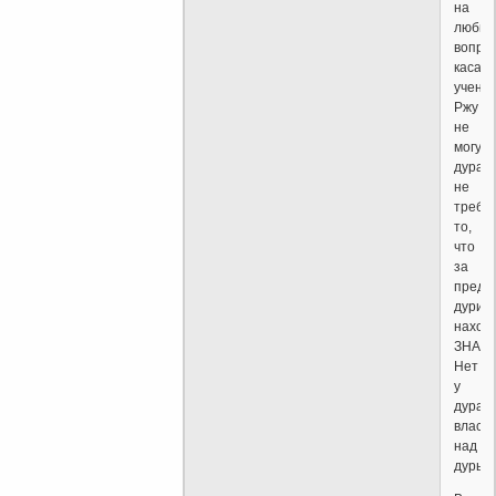
на
любы
вопро
касаю
учения
Ржу
не
могу,
дураку
не
требу
то,
что
за
преде
дури
наход
ЗНАНИ
Нет
у
дурак
власти
над
дурью.