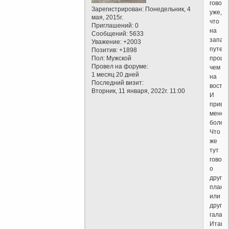
говоря
Зарегистрирован
: Понедельник, 4
уже,
мая, 2015г.
что
Приглашений:
0
на
Сообщений:
5633
запад
Уважение:
+2003
путеш
Позитив:
+1898
Пол:
Мужской
проще
Провел на форуме:
чем
1 месяц 20 дней
на
Последний визит:
восток
Вторник, 11 января, 2022г. 11:00
И
привы
менее
болез
Что
же
тут
говори
о
других
плане
или
другой
галакт
Итак,