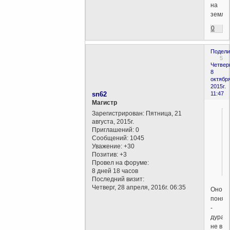
на
земле
0
Подели
5
Четверг
8
октября
2015г.
sn62
11:47
Магистр
Зарегистрирован
: Пятница, 21
августа, 2015г.
Приглашений:
0
Сообщений:
1045
Уважение:
+30
Позитив:
+3
Провел на форуме:
8 дней 18 часов
Последний визит:
Четверг, 28 апреля, 2016г. 06:35
Оно
понят
-
дурак,
не в