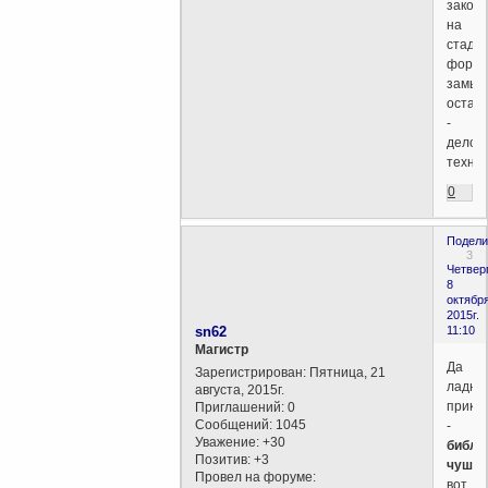
закон
на
стади
форми
замыс
остал
-
дело
техник
0
Подели
3
Четверг
8
октября
2015г.
sn62
11:10
Магистр
Да
Зарегистрирован
: Пятница, 21
ладно
августа, 2015г.
прика
Приглашений:
0
Сообщений:
1045
-
Уважение:
+30
библе
Позитив:
+3
чушь
,
Провел на форуме:
вот