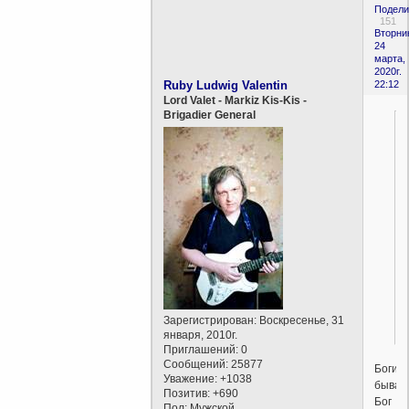
Подели
151
Вторни
24
марта,
2020г.
Ruby Ludwig Valentin
22:12
Lord Valet - Markiz Kis-Kis -
Brigadier General
Зарегистрирован
: Воскресенье, 31
января, 2010г.
Приглашений:
0
Сообщений:
25877
Боги
Уважение:
+1038
бываю
Позитив:
+690
Бог
Пол:
Мужской