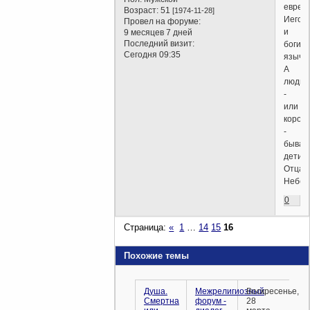
еврей
Возраст:
51
[1974-11-28]
Иегов
Провел на форуме:
и
9 месяцев 7 дней
Последний визит:
боги
Сегодня 09:35
язычес
А
люди
-
или
корол
-
бываю
дети
Отца
Небес
0
Страница:
«
1
…
14
15
16
Похожие темы
Душа.
Межрелигиозный
Воскресенье,
Смертна
форум -
28