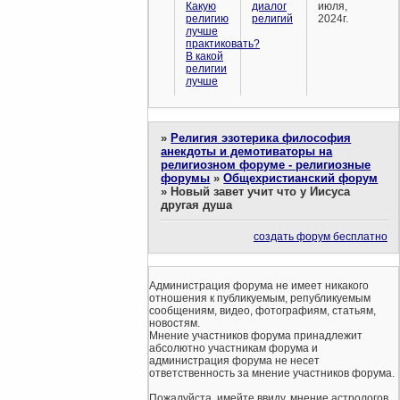
Какую
диалог
июля,
религию
религий
2024г.
лучше
практиковать?
В какой
религии
лучше
»
Религия эзотерика философия
анекдоты и демотиваторы на
религиозном форуме - религиозные
форумы
»
Общехристианский форум
»
Новый завет учит что у Иисуса
другая душа
создать форум бесплатно
Администрация форума не имеет никакого
отношения к публикуемым, републикуемым
сообщениям, видео, фотографиям, статьям,
новостям.
Мнение участников форума принадлежит
абсолютно участникам форума и
администрация форума не несет
ответственность за мнение участников форума.
Пожалуйста, имейте ввиду, мнение астрологов,