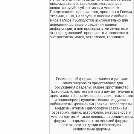
предсказателей, тарологов, экстрасенсов
является сугубо субъективным мнением.
Предсказания, пророчества, прогнозы о России,
Украине, США, Беларуси, и вообще о войне и
мире в Мире публикуются исключительно для
доведения до вашего сведения данной
информации, и для проверки вами лично всех
этих предсказаний, пророчеств и прогнозов от
экстрасенсов, магов, астрологов, тарологов.
Религиозный форум о религиях и учениях
ForumReligions.ru представляет для
обсуждения разделы: общее христианство
(католицизм, протестантизм и другие течения в
христианстве), а также православие | язычество
и родноверие | иудаизм | ислам | индуизм и
вайшнавизм (кришнаизм) | бахаи | зороастризм |
буддизм | атеизм | философию | сатанизм |
эзотерику, магию, астрологию, экстрасенсов, и
многое другое. А также новинка на религиозном
форуме - открылся сектоведческий форум о
сектах, сектоведении и сектоведах.
Религиозные форумы.