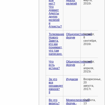
или
диалог
марта,
нет?
религий
2010г.
Что
думают
Адепты
других
религий
и
Атеисты?
Толкование
Общехристианский
Четверг,
Нового
форум
8
Завета,
сентября,
кто как
2016г.
понимает,
что там
написано.
Что
Общехристианский
Четверг,
есть
форум
2
истина?
апреля,
2015г.
За что
Иудаизм
Воскресенье,
все
20
ненавидят
августа,
евреев?
2017г.
II
Во что
Межрелигиозный
Суббота,
верить?
форум -
13