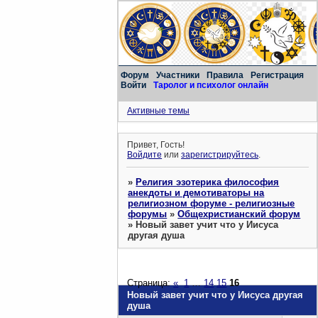
Форум
Участники
Правила
Регистрация
Войти
Таролог и психолог онлайн
Активные темы
Привет, Гость!
Войдите
или
зарегистрируйтесь
.
»
Религия эзотерика философия
анекдоты и демотиваторы на
религиозном форуме - религиозные
форумы
»
Общехристианский форум
»
Новый завет учит что у Иисуса
другая душа
Страница:
«
1
…
14
15
16
Новый завет учит что у Иисуса другая
душа