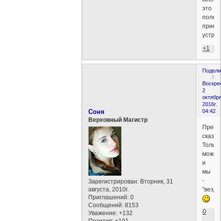
это
поле
прием
устрой
+1
Подели
3
Воскре
2
октября
2016г.
Соня
04:42
Верховный Магистр
Прекр
сказан
Только.
может,
и
мы
-
Зарегистрирован
: Вторник, 31
августа, 2010г.
"везде
Приглашений:
0
Сообщений:
8153
0
Уважение:
+132
Позитив:
+101