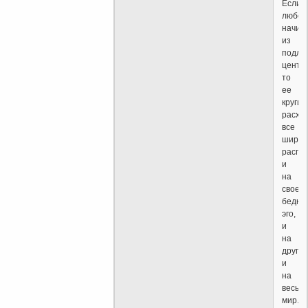
Если
любов
начин
из
подли
центра
то
ее
круги
расхо
все
шире,
распр
и
на
свое
бедно
эго,
и
на
других
и
на
весь
мир.