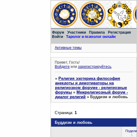
Форум
Участники
Правила
Регистрация
Войти
Таролог и психолог онлайн
Активные темы
Привет, Гость!
Войдите
или
зарегистрируйтесь
.
»
Религия эзотерика философия
анекдоты и демотиваторы на
религиозном форуме - религиозные
форумы
»
Межрелигиозный форум -
диалог религий
»
Буддизм и любовь
Страница:
1
Буддизм и любовь
Подели
1