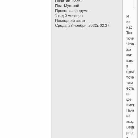
Позитив:
+2352
Пол:
Мужской
Провел на форуме:
1 год 0 месяцев
И
Последний визит:
из
Среда, 23 ноября, 2022г. 02:37
нас.
Так
точнее
Челов
же
как
капля
в
океане
точно
там
есть,
но
где
именн
Почем
не
везде
Ведь
речь