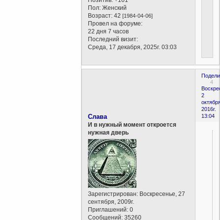
Пол:
Женский
Возраст:
42
[1984-04-06]
Провел на форуме:
22 дня 7 часов
Последний визит:
Среда, 17 декабря, 2025г. 03:03
Подели
4
Воскре
2
октября
2016г.
Слава
13:04
И в нужный момент откроется
нужная дверь
Зарегистрирован
: Воскресенье, 27
сентября, 2009г.
Приглашений:
0
Сообщений:
35260