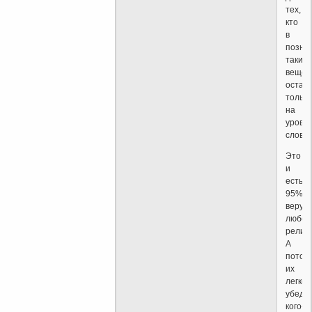
тех,
кто
в
позна
таких
вещей
остан
только
на
уровн
слов.
Это
и
есть
95%
верую
любой
религи
А
потом
их
легко
убеди
кого-