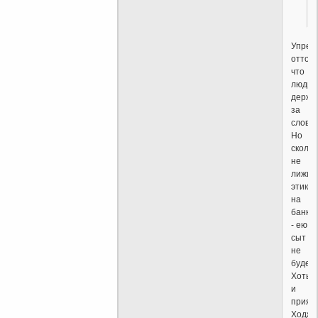
Упрек
оттого
что
люди
держа
за
слова.
Но
скольк
не
лижи
этикет
на
банке
- ею
сыт
не
будеш
Хоть
и
прият
Ходжа