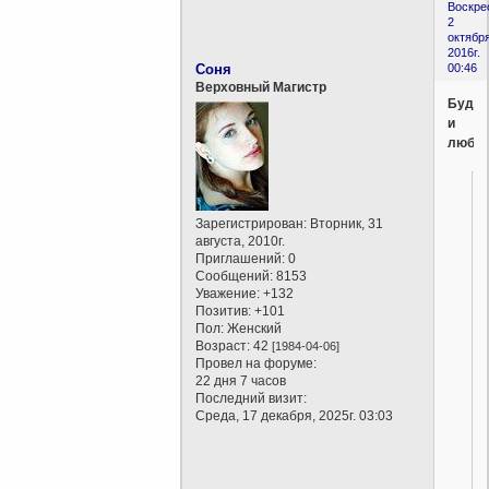
Воскре
2
октября
2016г.
Соня
00:46
Верховный Магистр
Будд
и
любо
Зарегистрирован
: Вторник, 31
августа, 2010г.
Приглашений:
0
Сообщений:
8153
Уважение:
+132
Позитив:
+101
Пол:
Женский
Возраст:
42
[1984-04-06]
Провел на форуме:
22 дня 7 часов
Последний визит:
Среда, 17 декабря, 2025г. 03:03