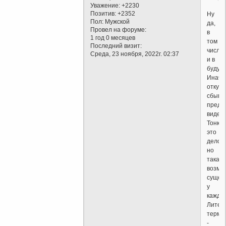
Уважение:
+2230
Позитив:
+2352
Ну
Пол:
Мужской
да,
Провел на форуме:
в
1 год 0 месяцев
том
Последний визит:
числе
Среда, 23 ноября, 2022г. 02:37
и в
будущ
Иначе
откуда
сбыва
предс
виден
Тонко
это
дело,
но
такая
возмо
сущес
у
каждог
Литер
терми
-