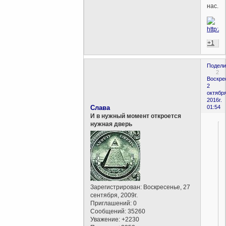
нас.
+1
Подели
2
Воскре
2
октября
2016г.
Слава
01:54
И в нужный момент откроется
нужная дверь
Зарегистрирован
: Воскресенье, 27
сентября, 2009г.
Приглашений:
0
Сообщений:
35260
Уважение:
+2230