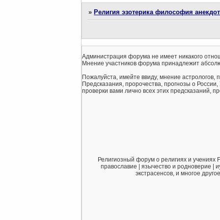
»
Религия эзотерика философия анекдо
Администрация форума не имеет никакого отнош
Мнение участников форума принадлежит абсолю
Пожалуйста, имейте ввиду, мнение астрологов, 
Предсказания, пророчества, прогнозы о России,
проверки вами лично всех этих предсказаний, про
Религиозный форум о религиях и учениях F
православие | язычество и родноверие | и
экстрасенсов, и многое друго