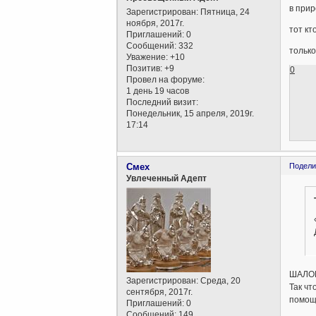
в прир
Зарегистрирован
: Пятница, 24
ноября, 2017г.
тот кт
Приглашений:
0
Сообщений:
332
только
Уважение:
+10
Позитив:
+9
0
Провел на форуме:
1 день 19 часов
Последний визит:
Понедельник, 15 апреля, 2019г.
17:14
Смех
Подели
Увлеченный Адепт
ШАЛОМ!
Зарегистрирован
: Среда, 20
Так чт
сентября, 2017г.
помощн
Приглашений:
0
Сообщений:
149