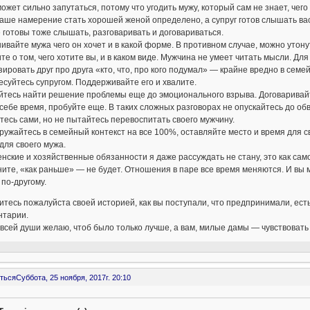
ожет сильно запутаться, потому что угодить мужу, который сам не знает, чего
аше намерение стать хорошей женой определено, а супруг готов слышать вас,
 готовы тоже слышать, разговаривать и договариваться.
вайте мужа чего он хочет и в какой форме. В противном случае, можно утонут
те о том, чего хотите вы, и в каком виде. Мужчина не умеет читать мысли. Дл
ировать друг про друга «кто, что, про кого подумал» — крайне вредно в сем
суйтесь супругом. Поддерживайте его и хвалите.
тесь найти решение проблемы еще до эмоционального взрыва. Договаривайте
себе время, пробуйте еще. В таких сложных разговорах не опускайтесь до об
есь сами, но не пытайтесь перевоспитать своего мужчину.
ружайтесь в семейный контекст на все 100%, оставляйте место и время для св
для своего мужа.
нские и хозяйственные обязанности я даже рассуждать не стану, это как са
ите, «как раньше» — не будет. Отношения в паре все время меняются. И вы м
 по-другому.
тесь пожалуйста своей историей, как вы поступали, что предпринимали, ест
нтарии.
 всей души желаю, чтоб было только лучше, а вам, милые дамы — чувствоват
ться
Суббота, 25 ноября, 2017г. 20:10