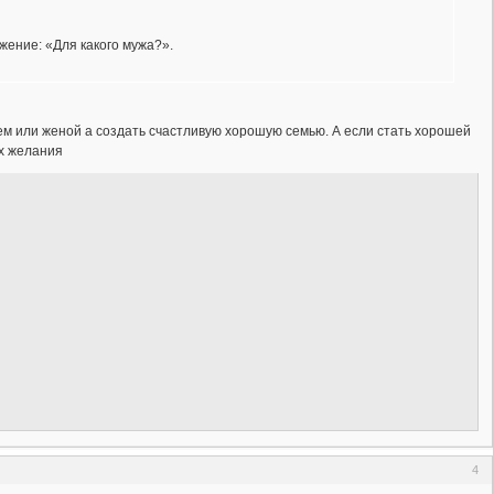
жение: «Для какого мужа?».
 или женой а создать счастливую хорошую семью. А если стать хорошей
рх желания
4