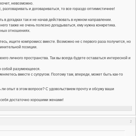
 хочет, невозможно.
 разговаривать и договариваться, то все гораздо оптимистичнее!
ь в догадках так и не начав действовать в нужном направлении.
я него также не очень полезно догадываться, ему нужна конкретика.
ейных отношениях.
сь, ищите компромисс вместе. Возможно не с первого раза получится, но
винительной позиции.
оего личного пространства. Так вы всегда будете оставаться интересной и
мо собой разумеющееся.
еняетесь вместе с супругом. Поэтому там, впереди, может быть как-то
ь ли опыт в этом вопросе? С удовольствием прочту и обсужу ваши
ь себя достаточно хорошими женами!
2