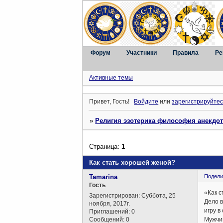
Форум
Участники
Правила
Ре
Активные темы
Привет, Гость!
Войдите
или
зарегистрируйтес
»
Религия эзотерика философия анекдо
Страница:
1
Как стать хорошей женой?
Tamarina
Подели
Гость
«Как с
Зарегистрирован
: Суббота, 25
Дело в
ноября, 2017г.
игру в
Приглашений:
0
Сообщений:
0
Мужчин