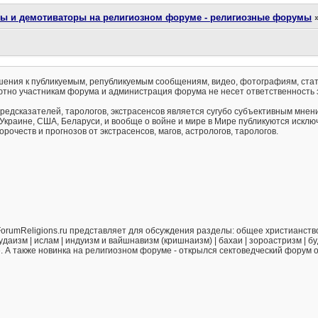
ты и демотиваторы на религиозном форуме - религиозные форумы
ения к публикуемым, републикуемым сообщениям, видео, фотографиям, стат
тно участникам форума и администрация форума не несет ответственность 
предсказателей, тарологов, экстрасенсов является сугубо субъективным мнен
 Украине, США, Беларуси, и вообще о войне и мире в Мире публикуются искл
рочеств и прогнозов от экстрасенсов, магов, астрологов, тарологов.
orumReligions.ru представляет для обсуждения разделы: общее христианство 
удаизм | ислам | индуизм и вайшнавизм (кришнаизм) | бахаи | зороастризм | бу
е. А также новинка на религиозном форуме - открылся сектоведческий форум 