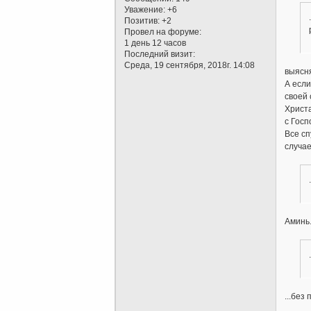
Уважение:
+6
Позитив:
+2
Провел на форуме:
1 день 12 часов
Последний визит:
Среда, 19 сентября, 2018г. 14:08
выясня
А если
своей 
Христа
с Госп
Все сп
случа
Аминь
...без