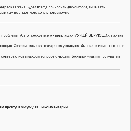
прекрасная жена будет всегда приносить дискомфорт, вызывать
ый сам не знает, чего хочет, невозможно.
вои проблемы. А это прежде всего - приглашая МУЖЕЙ ВЕРУЮЩИХ в жизнь
енщин. Скажем, таких как самарянка у колодца, бывшая в момент встречи
 советовались в каждом вопросе с людьми Божьими - как им поступать в
ем прочту и обсужу ваши комментарии
...