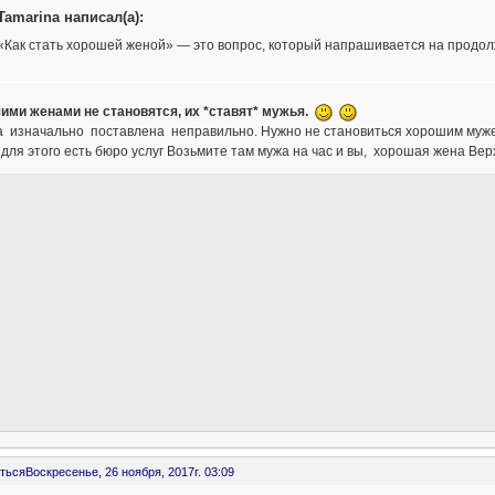
Tamarina написал(а):
«Как стать хорошей женой» — это вопрос, который напрашивается на продол
ими женами не становятся, их *ставят* мужья.
а изначально поставлена неправильно. Нужно не становиться хорошим мужем
для этого есть бюро услуг Возьмите там мужа на час и вы, хорошая жена Ве
ться
Воскресенье, 26 ноября, 2017г. 03:09