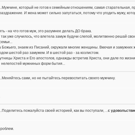
...Мужчине, который не готов к семейным отношениям, самая старательная, 
раздражение. И жена может сильно запутаться, потому что угодить мужу, котор
ть - на что готов муж, это разумнее делать ДО брака.
 так уже случилось, что влетела замуж будучи слепой, молитвенно решай с
семьи...
 Божьего, знаем из Писаний, окружали многие женщины. Вкючая и замужних ж
одом шестой раз замужем. И в шестой раз - за козлистом.
утницы Христа и Его апостолов, однажды встретив Христа, они дале по жизни
е нелепостей мужниных форм бытия...
...Меняйтесь сами, но не пытайтесь перевоспитать своего мужчину.
.
...Поделитесь пожалуйста своей историей, как вы поступали, ...
с удовольстви
 проблем.