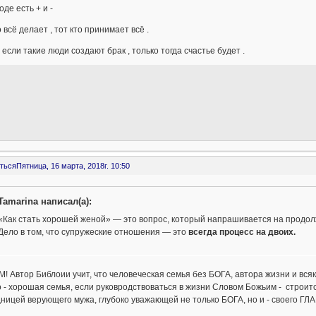
оде есть + и -
о всё делает , тот кто принимает всё .
 если такие люди создают брак , только тогда счастье будет .
ться
Пятница, 16 марта, 2018г. 10:50
Tamarina написал(а):
«Как стать хорошей женой» — это вопрос, который напрашивается на продол
Дело в том, что супружеские отношения — это
всегда процесс на двоих.
 Автор Библоии учит, что человеческая семья без БОГА, автора жизни и всяк
о - хорошая семья, если руковродствоваться в жизни Словом Божьим - строи
ицей верующего мужа, глубоко уважающей не только БОГА, но и - своего ГЛА