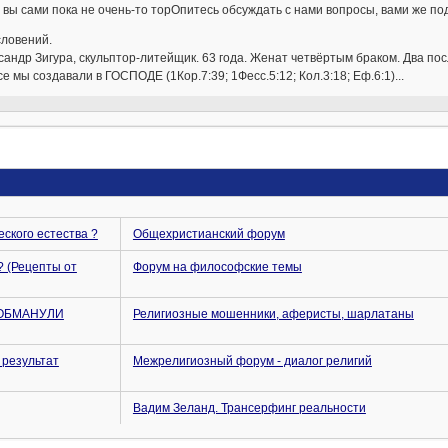
 вы сами пока не очень-то торОпитесь обсуждать с нами вопросы, вами же по
словений.
ксандр Зигура, скульптор-литейщик. 63 года. Женат четвёртым браком. Два пос
се мы создавали в ГОСПОДЕ (1Кор.7:39; 1Фесс.5:12; Кол.3:18; Еф.6:1)...
еского естества ?
Общехристианский форум
? (Рецепты от
Форум на философские темы
и ОБМАНУЛИ
Религиозные мошенники, аферисты, шарлатаны
 результат
Межрелигиозный форум - диалог религий
Вадим Зеланд. Трансерфинг реальности