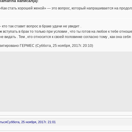
Tamarina написал(а):
«Как стать хорошей женой» — это вопрос, который напрашивается на продол
- кто так ставит вопрос в браке удачи не увидит .
ж вступать в брак то только при условии , что ты готов на любое к тебе отно
не видать . Тем , кто относится к своей половинке согласно тому , как она себя
ктировано ГЕРМЕС (Суббота, 25 ноября, 2017г. 20:10)
ться
Суббота, 25 ноября, 2017г. 21:01