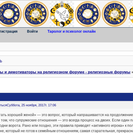
гистрация
Войти
Таролог и психолог онлайн
ь
.
ты и демотиваторы на религиозном форуме - религиозные форумы
ться
Суббота, 25 ноября, 2017г. 17:06
тать хорошей женой» — это вопрос, который напрашивается на продолжение:
 том, что супружеские отношения — это всегда процесс на двоих. Если один п
 одни ворота. Рано или поздно, эти правила приводят «активного игрока» к 
е, который не готов к семейным отношениям, самая старательная, прекрасн