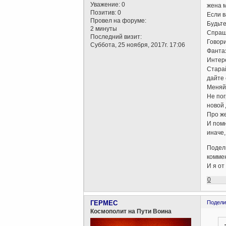
Уважение:
0
жена м
Позитив:
0
Если в
Провел на форуме:
Будьте
2 минуты
Спраши
Последний визит:
Говори
Суббота, 25 ноября, 2017г. 17:06
Фантаз
Интере
Старай
дайте 
Меняйт
Не пог
новой 
Про же
И помн
иначе,
Подели
комме
И я от
0
ГЕРМЕС
Подели
Космополит на Пути Воина