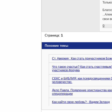
Только
Благо
...Але
свои в
0
Страница:
1
Похожие темы
Ст. Аверкия : Как стать причастником Бож
Что такое счастье? Как стать счастливым
участников форума
СЕКС и БИБЛИЯ: как псевдосвященник
человечество.
Дело Павла. Появление христианства как
спецоперации
Как найти свою любовь? - Вадим Зеланд