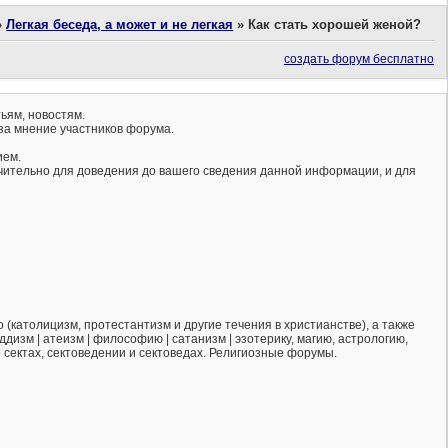
»
Легкая беседа, а может и не легкая
»
Как стать хорошей женой?
создать форум бесплатно
ьям, новостям.
за мнение участников форума.
ием.
ючительно для доведения до вашего сведения данной информации, и для
(католицизм, протестантизм и другие течения в христианстве), а также
ддизм | атеизм | философию | сатанизм | эзотерику, магию, астрологию,
о сектах, сектоведении и сектоведах. Религиозные форумы.