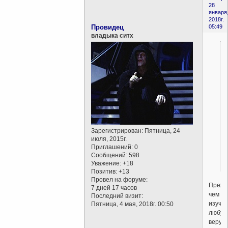
28
января
2018г.
Провидец
05:49
владыка ситх
Зарегистрирован
: Пятница, 24
июля, 2015г.
Приглашений:
0
Сообщений:
598
Уважение:
+18
Позитив:
+13
Провел на форуме:
Прежд
7 дней 17 часов
чем
Последний визит:
изучат
Пятница, 4 мая, 2018г. 00:50
любую
веру