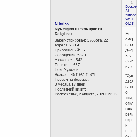
1
Воскре
28
января
2018г.
Nikolas
00:35
MyReligion.ru EzoKupon.ru
Мнени
Religii.net
амери
Зарегистрирован
: Суббота, 22
генети
апреля, 2006г.
Приглашений:
16
Джерр
Сообщений:
5870
Койна
Уважение:
+542
(бывш
Позитив:
+667
иудея)
Пол:
Мужской
Возраст:
45
[1980-11-07]
"Суще
Провел на форуме:
десят
3 месяца 17 дней
гипоте
Последний визит:
о
Воскресенье, 2 августа, 2026г. 22:12
том,
откуда
взяли
религ
веров
и
почем
они