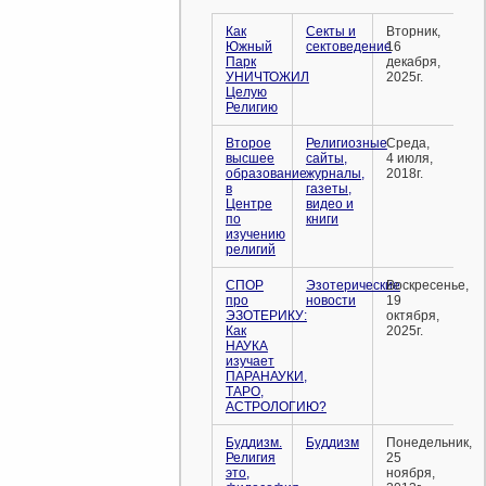
Как
Секты и
Вторник,
Южный
сектоведение
16
Парк
декабря,
УНИЧТОЖИЛ
2025г.
Целую
Религию
Второе
Религиозные
Среда,
высшее
сайты,
4 июля,
образование
журналы,
2018г.
в
газеты,
Центре
видео и
по
книги
изучению
религий
СПОР
Эзотерические
Воскресенье,
про
новости
19
ЭЗОТЕРИКУ:
октября,
Как
2025г.
НАУКА
изучает
ПАРАНАУКИ,
ТАРО,
АСТРОЛОГИЮ?
Буддизм.
Буддизм
Понедельник,
Религия
25
это,
ноября,