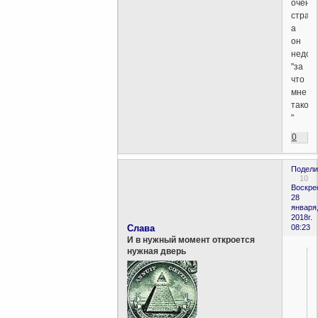
очень
страш
а
он
недоу
"за
что
мне
такое
"
0
Подели
10
Воскре
28
января
2018г.
Слава
08:23
И в нужный момент откроется
нужная дверь