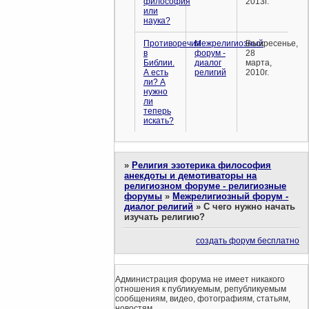
философия
2013г.
или
наука?
Противоречия
Межрелигиозный
Воскресенье,
в
форум -
28
Библии.
диалог
марта,
А есть
религий
2010г.
ли? А
нужно
ли
теперь
искать?
»
Религия эзотерика философия
анекдоты и демотиваторы на
религиозном форуме - религиозные
форумы
»
Межрелигиозный форум -
диалог религий
»
С чего нужно начать
изучать религию?
создать форум бесплатно
Администрация форума не имеет никакого
отношения к публикуемым, републикуемым
сообщениям, видео, фотографиям, статьям,
новостям.