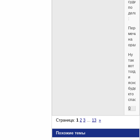
судит
по
делам
:
Перек
мечи
на
орала
Ну
так
вот
тогда
и
ясно
будет
кто
спас.
0
Страница:
1
2
3
…
13
»
Похожие темы