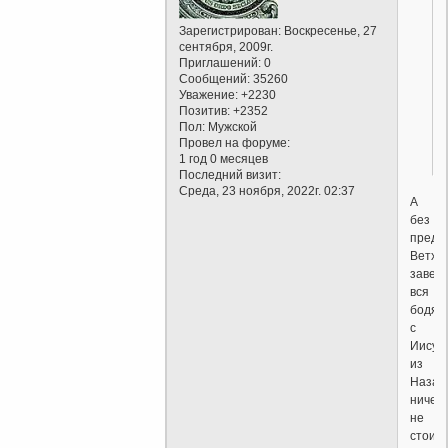
Зарегистрирован
: Воскресенье, 27
сентября, 2009г.
Приглашений:
0
Сообщений:
35260
Уважение:
+2230
Позитив:
+2352
Пол:
Мужской
Провел на форуме:
1 год 0 месяцев
Последний визит:
Среда, 23 ноября, 2022г. 02:37
А
без
предс
Ветхо
завет
вся
бодяг
с
Иисус
из
Назар
ничего
не
стоит: