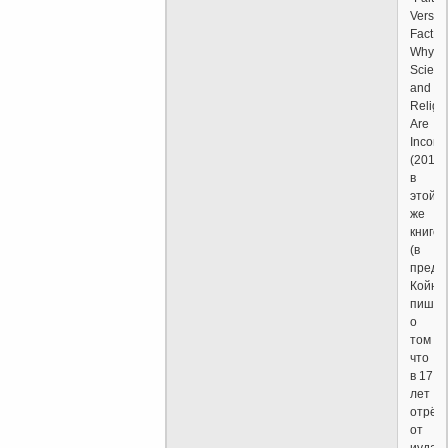
Versus
Fact:
Why
Scienc
and
Religi
Are
Incomp
(2016)
в
этой
же
книге
(в
преди
Койн
пишет
о
том
что
в 17
лет
отрёк
от