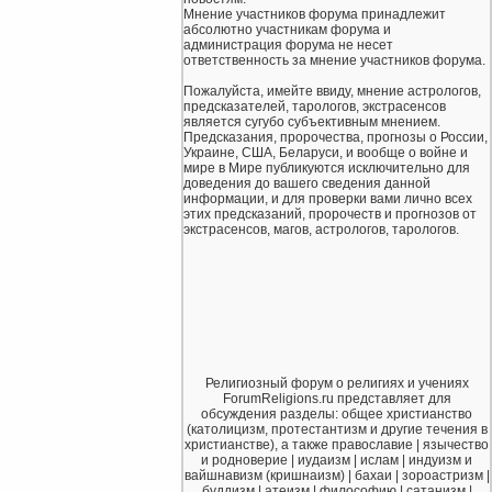
Мнение участников форума принадлежит
абсолютно участникам форума и
администрация форума не несет
ответственность за мнение участников форума.
Пожалуйста, имейте ввиду, мнение астрологов,
предсказателей, тарологов, экстрасенсов
является сугубо субъективным мнением.
Предсказания, пророчества, прогнозы о России,
Украине, США, Беларуси, и вообще о войне и
мире в Мире публикуются исключительно для
доведения до вашего сведения данной
информации, и для проверки вами лично всех
этих предсказаний, пророчеств и прогнозов от
экстрасенсов, магов, астрологов, тарологов.
Религиозный форум о религиях и учениях
ForumReligions.ru представляет для
обсуждения разделы: общее христианство
(католицизм, протестантизм и другие течения в
христианстве), а также православие | язычество
и родноверие | иудаизм | ислам | индуизм и
вайшнавизм (кришнаизм) | бахаи | зороастризм |
буддизм | атеизм | философию | сатанизм |