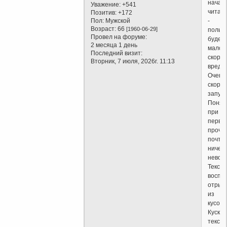
начат
Уважение:
+541
читать
Позитив:
+172
Пол:
Мужской
-
Возраст:
66
[1960-06-29]
польз
Провел на форуме:
будет
2 месяца 1 день
мало,
Последний визит:
скоре
Вторник, 7 июля, 2026г. 11:13
вред..
Очень
скоро
запута
Понят
при
перво
прочт
почти
ничего
невоз
Текст
воспр
отрыв
из
кусочк
Куски
текста