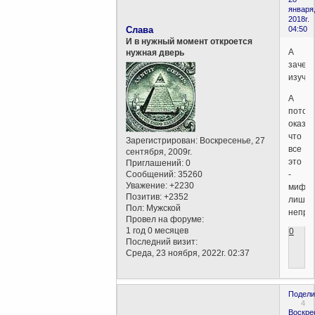
января
2018г.
Слава
04:50
И в нужный момент откроется
А
нужная дверь
зачем
изуча
А
потом
оказал
что
Зарегистрирован
: Воскресенье, 27
все
сентября, 2009г.
это
Приглашений:
0
Сообщений:
35260
-
Уважение:
+2230
мифы
Позитив:
+2352
лишь,
Пол:
Мужской
непра
Провел на форуме:
1 год 0 месяцев
0
Последний визит:
Среда, 23 ноября, 2022г. 02:37
Подели
4
Воскре