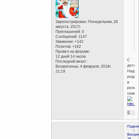
Зарегистрирован
: Понедельник, 28
августа, 2017г.
Приглашений:
0
Сообщений:
1147
Уважение:
+142
Позитив:
+162
Провел на форуме:
12 дней 14 часов
С
Последний визит:
детств
Воскресенье, 4 февраля, 2018г.
Надо
21:19
родит
в
религ
семье
0
Подели
3
Воскре
28