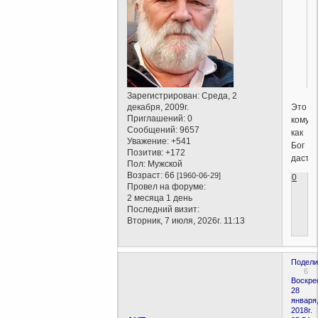
Зарегистрирован
: Среда, 2
Это
декабря, 2009г.
Приглашений:
0
кому
Сообщений:
9657
как
Уважение:
+541
Бог
Позитив:
+172
даст
Пол:
Мужской
Возраст:
66
[1960-06-29]
0
Провел на форуме:
2 месяца 1 день
Последний визит:
Вторник, 7 июля, 2026г. 11:13
Подели
6
Воскре
28
января
2018г.