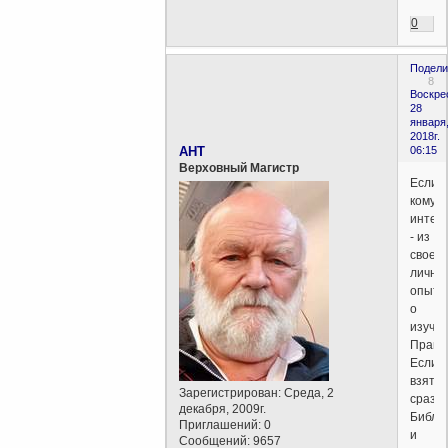
0
Подели
8
Воскре
28
января
2018г.
AHT
06:15
Верховный Магистр
Если
кому
интер
- из
своего
лично
опыта
о
изуче
Право
Если
взять
Зарегистрирован
: Среда, 2
сразу
декабря, 2009г.
Библи
Приглашений:
0
и
Сообщений:
9657