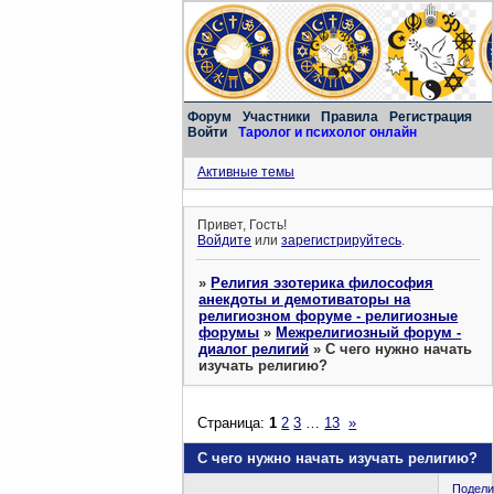
Форум
Участники
Правила
Регистрация
Войти
Таролог и психолог онлайн
Активные темы
Привет, Гость!
Войдите
или
зарегистрируйтесь
.
»
Религия эзотерика философия
анекдоты и демотиваторы на
религиозном форуме - религиозные
форумы
»
Межрелигиозный форум -
диалог религий
»
С чего нужно начать
изучать религию?
Страница:
1
2
3
…
13
»
С чего нужно начать изучать религию?
Подели