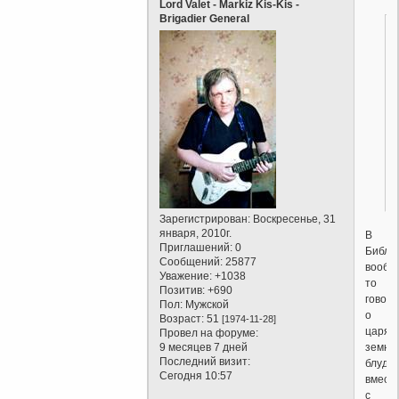
Lord Valet - Markiz Kis-Kis -
Brigadier General
Зарегистрирован
: Воскресенье, 31
января, 2010г.
В
Приглашений:
0
Библи
Сообщений:
25877
вообщ
Уважение:
+1038
то
Позитив:
+690
говори
Пол:
Мужской
о
Возраст:
51
[1974-11-28]
царях
Провел на форуме:
земны
9 месяцев 7 дней
Последний визит:
блудо
Сегодня 10:57
вмест
с