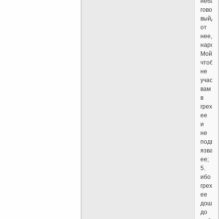
неба,
говор
выйди
от
нее,
народ
Мой,
чтобы
не
участв
вам
в
грехах
ее
и
не
подве
язвам
ее;
5.
ибо
грехи
ее
дошли
до