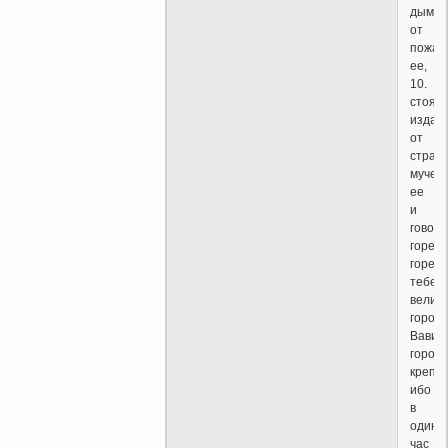
дым
от
пожар
ее,
10.
стоя
издал
от
страх
мучен
ее
и
говоря
горе,
горе
тебе,
велик
город
Вавил
город
крепки
ибо
в
один
час