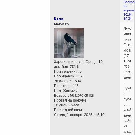
Воскре
22
апреля
2018г.
Кали
19:34
Магистр
Думаю
многи
читал
Откро
Иоанн
(17-
18гл):
Зарегистрирован
: Среда, 10
декабря, 2014г.
"
3 И
Приглашений:
0
повел
Сообщений:
1378
меня
Уважение:
+604
в
Позитив:
+445
духе
Пол:
Женский
в
Возраст:
56
[1970-05-02]
пусты
Провел на форуме:
и я
18 дней 2 часа
Последний визит:
увиде
Среда, 1 января, 2025г. 15:19
жену,
сидящ
на
звере