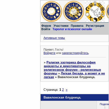
Форум
Участники
Правила
Регистрация
Войти
Таролог и психолог онлайн
Активные темы
Привет, Гость!
Войдите
или
зарегистрируйтесь
.
»
Религия эзотерика философия
анекдоты и демотиваторы на
религиозном форуме - религиозные
форумы
»
Легкая беседа, а может и не
легкая
»
Вавилонская блудница.
Страница:
1
2
»
Вавилонская блудница.
Подели
1