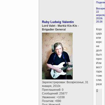
Подели
2
Воскре
22
апреля
2018г.
Ruby Ludwig Valentin
20:26
Lord Valet - Markiz Kis-Kis -
Корон
Brigadier General
цариц
или
корол
не
должн
быть
прости
Или
восто
гарем
тоже
слишк
Зарегистрирован
: Воскресенье, 31
развр
января, 2010г.
Приглашений:
0
0
Сообщений:
25877
Уважение:
+1038
Позитив:
+690
Пол:
Мужской