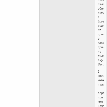
пали,
один
есть,
а
друго
еще
не
прише
и
когда
приде
не
долго
ему
быть.
5
Царей
котор
пали
-
первы
при
ком
начал