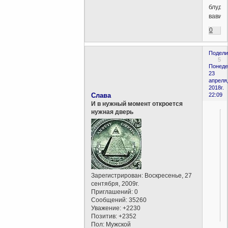
блудн
вавило
0
Подели
5
Понеде
23
апреля
2018г.
Слава
22:09
И в нужный момент откроется
нужная дверь
Зарегистрирован
: Воскресенье, 27
сентября, 2009г.
Приглашений:
0
Сообщений:
35260
Уважение:
+2230
Позитив:
+2352
Пол:
Мужской