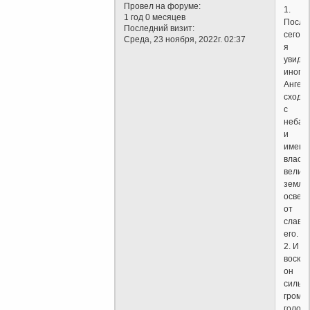
Провел на форуме:
1.
1 год 0 месяцев
После
Последний визит:
сего
Среда, 23 ноября, 2022г. 02:37
я
увиде
иного
Ангела
сходя
с
неба
и
имеющ
власть
велику
земля
освет
от
славы
его.
2. И
воскли
он
сильно
громк
голос