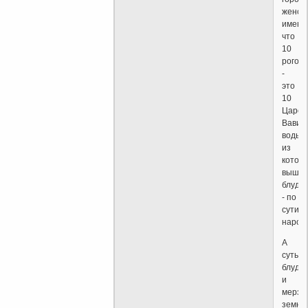
женск
имена
что
10
рогов
-
это
10
Царей
Вавил
воды
из
котор
вышл
блудн
- по
сути
народ
А
суть
блуда
и
мерзо
земно