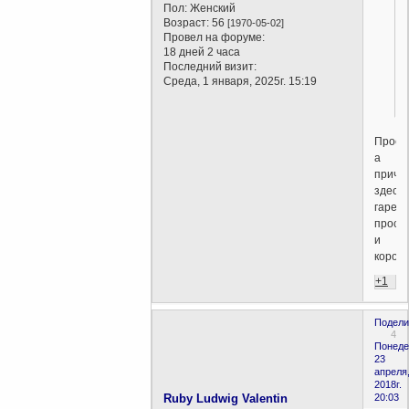
Пол:
Женский
Возраст:
56
[1970-05-02]
Провел на форуме:
18 дней 2 часа
Последний визит:
Среда, 1 января, 2025г. 15:19
Прост
а
приче
здесь
гарем
прост
и
корол
+1
Подели
4
Понеде
23
апреля
2018г.
Ruby Ludwig Valentin
20:03