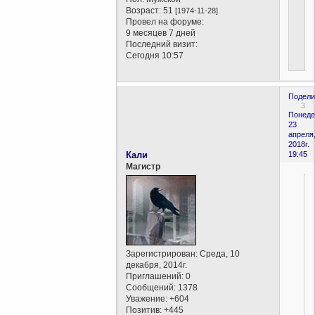
Возраст:
51
[1974-11-28]
Провел на форуме:
9 месяцев 7 дней
Последний визит:
Сегодня 10:57
Подели
3
Понеде
23
апреля
2018г.
Кали
19:45
Магистр
Зарегистрирован
: Среда, 10
декабря, 2014г.
Приглашений:
0
Сообщений:
1378
Уважение:
+604
Позитив:
+445