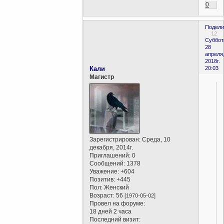
0
Подели
12
Суббот
28
апреля
2018г.
Кали
20:03
Магистр
Зарегистрирован
: Среда, 10
декабря, 2014г.
Приглашений:
0
Сообщений:
1378
Уважение:
+604
Позитив:
+445
Пол:
Женский
Возраст:
56
[1970-05-02]
Провел на форуме:
18 дней 2 часа
Последний визит: