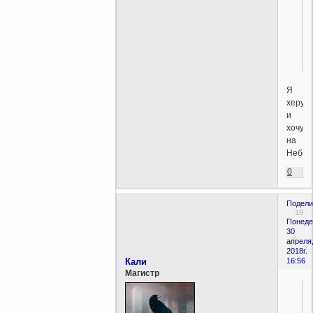
Я
херув
и
хочу
на
Небо!
0
Подели
19
Понеде
30
апреля
2018г.
Кали
16:56
Магистр