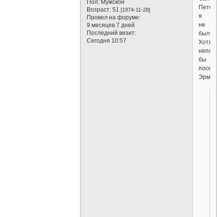
Пол:
Мужской
Петер
Возраст:
51
[1974-11-28]
я
Провел на форуме:
не
9 месяцев 7 дней
Последний визит:
был.
Сегодня 10:57
Хотя
непло
бы
посет
Эрмит