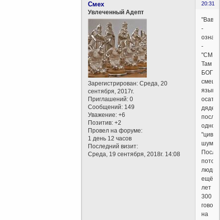
Смех
20:31
Увлеченный Адепт
"Вавил
-
означ
-
"СМЕШ
Там
БОГ
смеша
Зарегистрирован
: Среда, 20
языки
сентября, 2017г.
Приглашений:
0
осата
Сообщений:
149
дяден
Уважение:
+6
после
Позитив:
+2
одноя
Провел на форуме:
"цивил
1 день 12 часов
шумер
Последний визит:
После
Среда, 19 сентября, 2018г. 14:08
потоп
люди
ещё
лет
300
говор
на