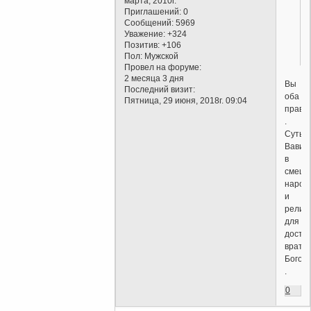
марта, 2010г.
Приглашений:
0
Сообщений:
5969
Уважение:
+324
Позитив:
+106
Пол:
Мужской
Провел на форуме:
2 месяца 3 дня
Вы
Последний визит:
оба
Пятница, 29 июня, 2018г. 09:04
правы
.
Суть
Вавил
в
смеше
народ
и
религ
для
дости
врат
Богов
.
0