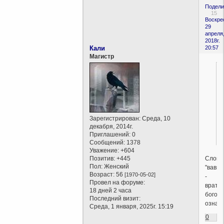
Подели
15
Воскре
29
апреля
2018г.
Кали
20:57
Магистр
Зарегистрирован
: Среда, 10
декабря, 2014г.
Приглашений:
0
Сообщений:
1378
Уважение:
+604
Слово
Позитив:
+445
Пол:
Женский
"вавил
Возраст:
56
[1970-05-02]
-
Провел на форуме:
врата
18 дней 2 часа
богов,
Последний визит:
означа
Среда, 1 января, 2025г. 15:19
0