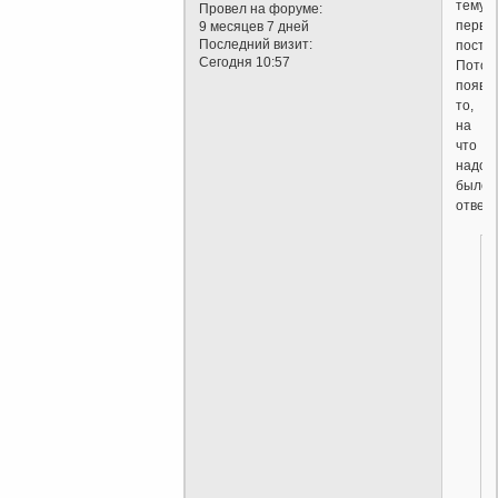
тему
Провел на форуме:
перво
9 месяцев 7 дней
Последний визит:
поста.
Сегодня 10:57
Потом
появи
то,
на
что
надо
было
ответи