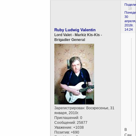
Подели
18
Понеде
30
апреля
2018г.
Ruby Ludwig Valentin
14:24
Lord Valet - Markiz Kis-Kis -
Brigadier General
Зарегистрирован
: Воскресенье, 31
января, 2010г.
Приглашений:
0
Сообщений:
25877
Уважение:
+1038
В
Позитив:
+690
Санкт-