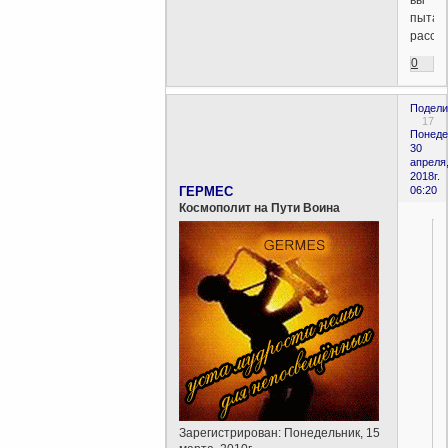
вы
пытае
рассуж
0
Подели
17
Понеде
30
апреля
2018г.
ГЕРМЕС
06:20
Космополит на Пути Воина
Зарегистрирован
: Понедельник, 15