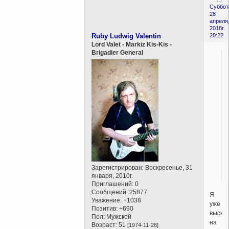
Суббот
28
апреля
2018г.
Ruby Ludwig Valentin
20:22
Lord Valet - Markiz Kis-Kis -
Brigadier General
Зарегистрирован
: Воскресенье, 31
января, 2010г.
Приглашений:
0
Сообщений:
25877
Я
Уважение:
+1038
уже
Позитив:
+690
выска
Пол:
Мужской
на
Возраст:
51
[1974-11-28]