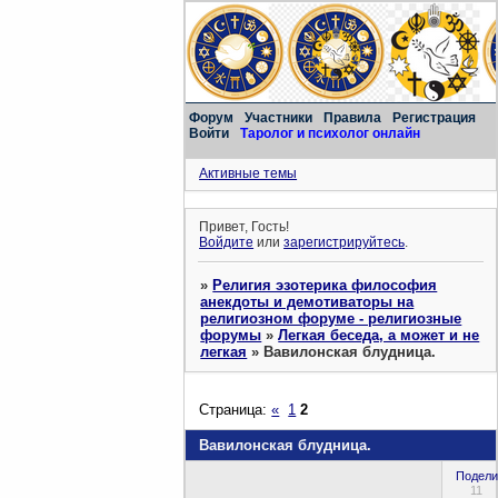
Форум
Участники
Правила
Регистрация
Войти
Таролог и психолог онлайн
Активные темы
Привет, Гость!
Войдите
или
зарегистрируйтесь
.
»
Религия эзотерика философия
анекдоты и демотиваторы на
религиозном форуме - религиозные
форумы
»
Легкая беседа, а может и не
легкая
»
Вавилонская блудница.
Страница:
«
1
2
Вавилонская блудница.
Подели
11