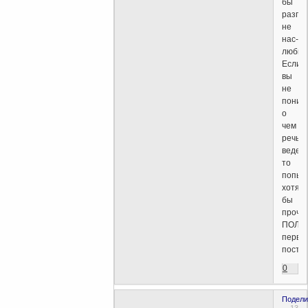
бы
разго
не
нас-
любим
Если
вы
не
поним
о
чем
речь
ведетс
то
попыт
хотя
бы
проче
ПОЛН
первы
пост.
0
Подели
13