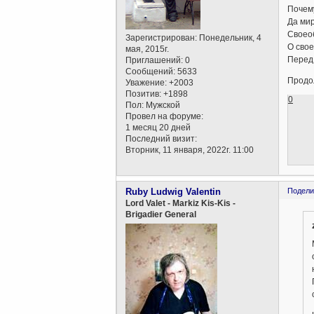
Почему
Да мир
Своео
Зарегистрирован
: Понедельник, 4
О сво
мая, 2015г.
Перед
Приглашений:
0
Сообщений:
5633
Продо
Уважение:
+2003
Позитив:
+1898
0
Пол:
Мужской
Провел на форуме:
1 месяц 20 дней
Последний визит:
Вторник, 11 января, 2022г. 11:00
Ruby Ludwig Valentin
Подели
Lord Valet - Markiz Kis-Kis -
Brigadier General