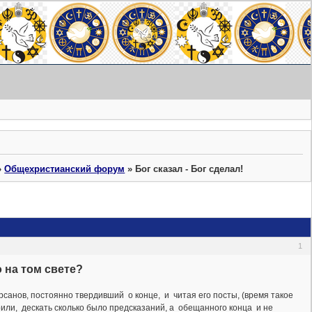
»
Общехристианский форум
»
Бог сказал - Бог сделал!
1
 на том свете?
санов, постоянно твердивший о конце, и читая его посты, (время такое
рили, дескать сколько было предсказаний, а обещанного конца и не