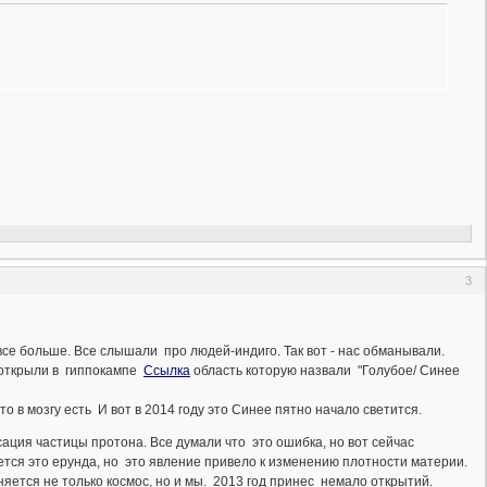
3
се больше. Все слышали про людей-индиго. Так вот - нас обманывали.
и открыли в гиппокампе
Ссылка
область которую назвали "Голубое/ Синее
 в мозгу есть И вот в 2014 году это Синее пятно начало светится.
ация частицы протона. Все думали что это ошибка, но вот сейчас
ется это ерунда, но это явление привело к изменению плотности материи.
яется не только космос, но и мы. 2013 год принес немало открытий.