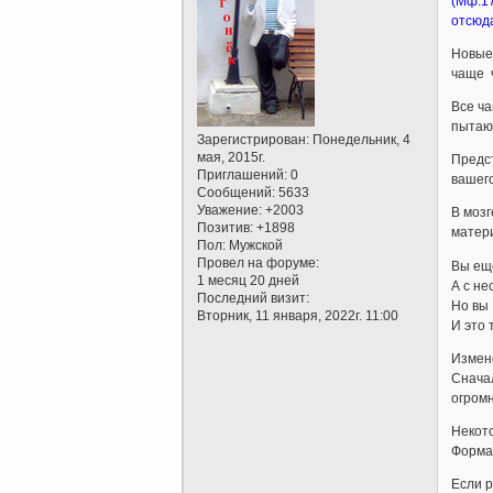
(Мф.17
отсюда
Новые 
чаще ч
Все ч
пытают
Зарегистрирован
: Понедельник, 4
мая, 2015г.
Предст
Приглашений:
0
вашего
Сообщений:
5633
Уважение:
+2003
В мозг
Позитив:
+1898
матер
Пол:
Мужской
Провел на форуме:
Вы еще
1 месяц 20 дней
А с не
Последний визит:
Но вы 
Вторник, 11 января, 2022г. 11:00
И это 
Измен
Сначал
огром
Некото
Форма
Если р