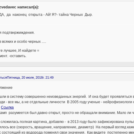
zvedavec написал(а):
ДА, да наконец открыта - Ай! Я?- тайна Черных Дыр.
ля подтвнржиждения.
 всяких и особо черных .....
е лучшее, И найдете =
мент. -оставить.
ться
Пятница, 20 июля, 2018г. 21:49
лжение
ли в систему совершенно неизведанных энергий. И она будет проявляться в
ди - все мы, а не отдельные личности В 2005 году ученые - нейрофизиолог
"
Ссылка
амп разумеется был давно открыт, просто не обращали внимание. Мало ли что
сложилась полная картина, добавлю - в 2013 году было зафиксирована пульс
лось все (скорость, вращение, направление, диаметр) На первый взгляд каж
 состоящий из водорода поменял свои значения. Как видите постепенно мен