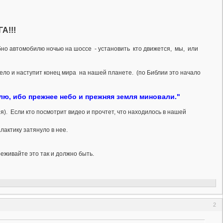
А!!!
о автомобилю ночью на шоссе - установить кто движется, мы, или
ло и наступит конец мира на нашей планете. (по Библии это начало
лю, ибо прежнее небо и прежняя земля миновали."
). Если кто посмотрит видео и прочтет, что находилось в нашей
лактику затянуло в нее.
еживайте это так и должно быть.
2