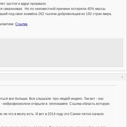
лет застоя и вдруг прорвало.
ься сверхновая. Но по неизвестной причине потеряла 40% массы
ший под свои знамёна 262 тысячи добровольцев из 192 стран мира.
галактики
Ссылка
4
ься все больше. Все слышали про людей-индиго. Так вот - нас
е - нейрофизиологи открыли в гиппокампе Ссылка область которую
ли что в мозгу есть И вот в 2014 году это Синее пятно начало