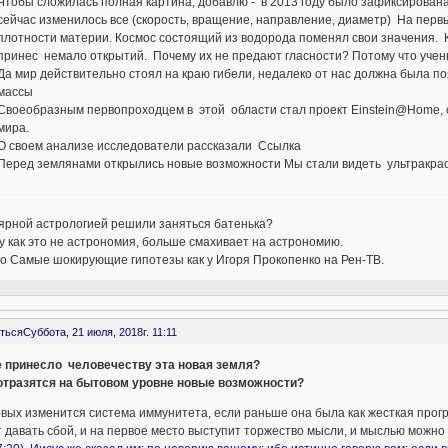
Чтобы сложилась полная картина, добавлю - в 2013 году было зафиксирована
сейчас изменилось все (скорость, вращение, направление, диаметр) На первы
плотности материи. Космос состоящий из водорода поменял свои значения. К
принес немало открытий. Почему их не предают гласности? Потому что ученый
Да мир действительно стоял на краю гибели, недалеко от нас должна была п
массы
Своеобразным первопроходцем в этой области стал проект Einstein@Home, 
мира.
О своем анализе исследователи рассказали Ссылка
Перед землянами открылись новые возможности Мы стали видеть ультракра
ярной астрологией решили заняться батенька?
 как это не астрономия, больше смахивает на астрономию.
о Самые шокирующие гипотезы как у Игоря Прокопенко на Рен-ТВ.
ться
Суббота, 21 июля, 2018г. 11:11
е принесло человечеству эта новая земля?
 отразятся на бытовом уровне новые возможности?
вых изменится система иммунитета, если раньше она была как жесткая прогр
 давать сбой, и на первое место выступит торжество мысли, и мыслью можно бу