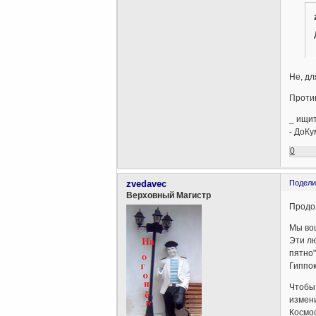
Не, д
Против
_ ищит
- ДоКу
0
zvedavec
Подели
Верховный Магистр
Продо
Мы вош
Эти лю
пятно
Гиппок
Чтобы 
измени
Космос