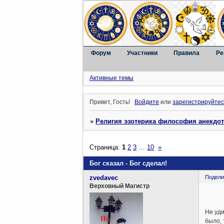
Форум
Участники
Правила
Ре
Активные темы
Привет, Гость!
Войдите
или
зарегистрируйтес
»
Религия эзотерика философия анекдо
Страница:
1
2
3
…
10
»
Бог сказал - Бог сделал!
zvedavec
Подели
Верховный Магистр
Не уди
было, 