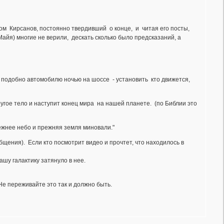
ом Кирсанов, постоянно твердивший о конце, и читая его посты,
Майя) многие не верили, дескать сколько было предсказаний, а
одобно автомобилю ночью на шоссе - установить кто движется,
ое тело и наступит конец мира на нашей планете. (по Библии это
режнее небо и прежняя земля миновали."
бщения). Если кто посмотрит видео и прочтет, что находилось в
ашу галактику затянуло в нее.
Не переживайте это так и должно быть.