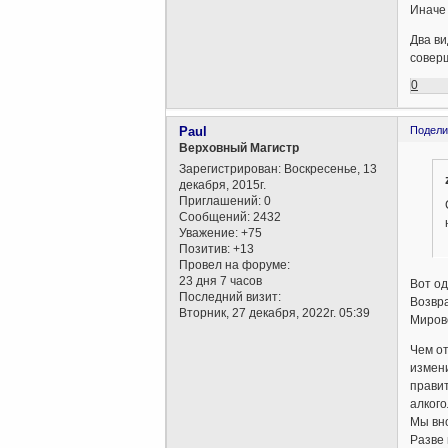
Иначе 
Два ви
совер
0
Paul
Подели
Верховный Магистр
Зарегистрирован
: Воскресенье, 13
декабря, 2015г.
Приглашений:
0
Сообщений:
2432
Уважение:
+75
Позитив:
+13
Провел на форуме:
23 дня 7 часов
Вот од
Последний визит:
Возвр
Вторник, 27 декабря, 2022г. 05:39
Миров
Чем от
измени
правит
алкого
Мы вно
Разве 