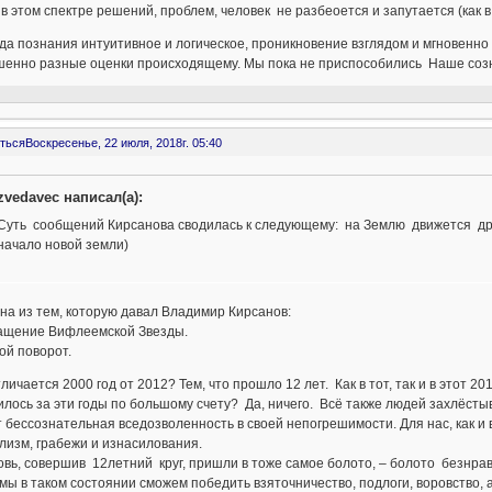
в этом спектре решений, проблем, человек не разбеоется и запутается (как в
да познания интуитивное и логическое, проникновение взглядом и мгновенн
шенно разные оценки происходящему. Мы пока не приспособились Наше созна
ться
Воскресенье, 22 июля, 2018г. 05:40
zvedavec написал(а):
Суть сообщений Кирсанова сводилась к следующему: на Землю движется друг
начало новой земли)
на из тем, которую давал Владимир Кирсанов:
ащение Вифлеемской Звезды.
ой поворот.
личается 2000 год от 2012? Тем, что прошло 12 лет. Как в тот, так и в этот 2
лось за эти годы по большому счету? Да, ничего. Всё также людей захлёст
 бессознательная вседозволенность в своей непогрешимости. Для нас, как и
лизм, грабежи и изнасилования.
вь, совершив 12летний круг, пришли в тоже самое болото, – болото безнрав
мы в таком состоянии сможем победить взяточничество, подлоги, воровство, а