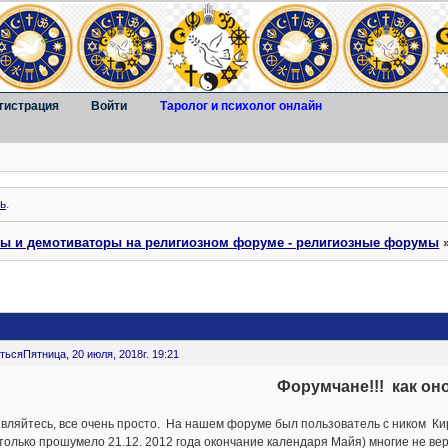
гистрация
Войти
Таролог и психолог онлайн
ь
.
ты и демотиваторы на религиозном форуме - религиозные форумы
ться
Пятница, 20 июля, 2018г. 19:21
Форумчане!!! как оно
вляйтесь, все очень просто. На нашем форуме был пользователь с ником Кир
только прошумело 21.12. 2012 года окончание календаря Майя) многие не ве