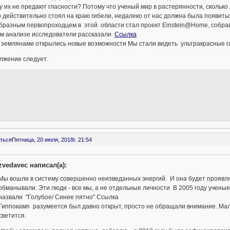
 их не предают гласности? Потому что ученый мир в растерянности, сколько 
 действительно стоял на краю гибели, недалеко от нас должна была появит
бразным первопроходцем в этой области стал проект Einstein@Home, собрав
ем анализе исследователи рассказали
Ссылка
 землянами открылись новые возможности Мы стали видеть ультракрасные 
лжение следует.
ться
Пятница, 20 июля, 2018г. 21:54
zvedavec написал(а):
Мы вошли в систему совершенно неизведанных энергий. И она будет проявлят
обманывали. Эти люди - все мы, а не отдельные личности В 2005 году учены
назвали "Голубое/ Синее пятно" Ссылка
Гиппокамп разумеется был давно открыт, просто не обращали внимание. Мало 
светится.