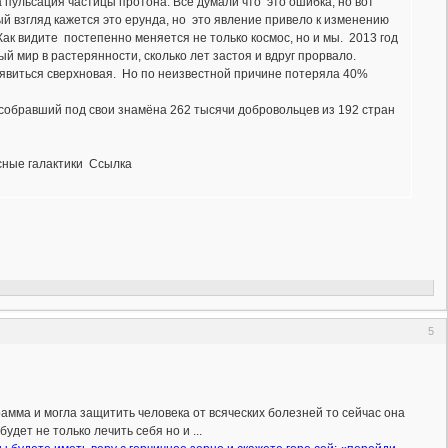
 пульсация частицы протона. Все думали что это ошибка, но вот
й взгляд кажется это ерунда, но это явление привело к изменению
ак видите постепенно меняется не только космос, но и мы. 2013 год
 мир в растерянности, сколько лет застоя и вдруг прорвало.
оявиться сверхновая. Но по неизвестной причине потеряла 40%
собравший под свои знамёна 262 тысячи добровольцев из 192 стран
сные галактики Ссылка
5
амма и могла защитить человека от всяческих болезней то сейчас она
дет не только лечить себя но и ...