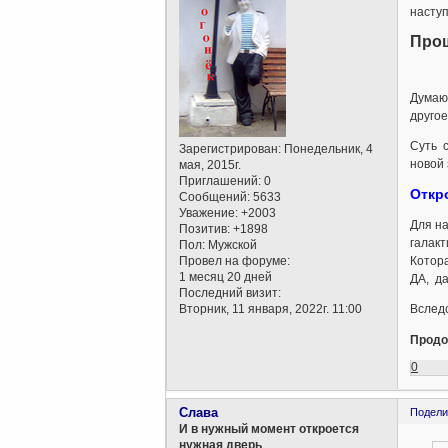
наступ
Прош
Думаю
другое
Суть 
Зарегистрирован
: Понедельник, 4
новой 
мая, 2015г.
Приглашений:
0
Откр
Сообщений:
5633
Уважение:
+2003
Для на
Позитив:
+1898
галак
Пол:
Мужской
Провел на форуме:
Котора
1 месяц 20 дней
ДА, д
Последний визит:
Вторник, 11 января, 2022г. 11:00
Вследс
Продо
0
Слава
Подели
И в нужный момент откроется
нужная дверь