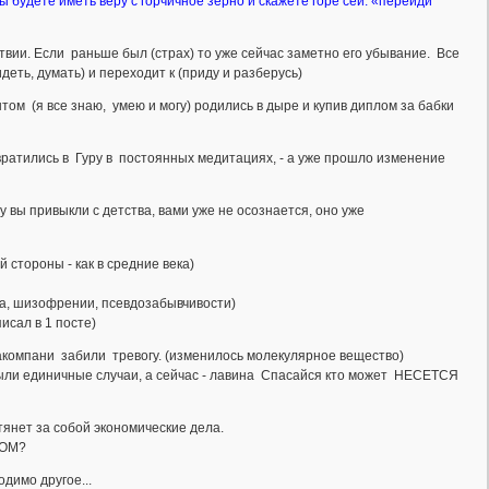
ы будете иметь веру с горчичное зерно и скажете горе сей: «перейди
ствии. Если раньше был (страх) то уже сейчас заметно его убывание. Все
ть, думать) и переходит к (приду и разберусь)
 (я все знаю, умею и могу) родились в дыре и купив диплом за бабки
евратились в Гуру в постоянных медитациях, - а уже прошло изменение
 вы привыкли с детства, вами уже не осознается, оно уже
 стороны - как в средние века)
за, шизофрении, псевдозабывчивости)
исал в 1 посте)
акомпани забили тревогу. (изменилось молекулярное вещество)
были единичные случаи, а сейчас - лавина Спасайся кто может НЕСЕТСЯ
янет за собой экономические дела.
ТОМ?
димо другое...