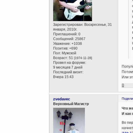
Зарегистрирован
: Воскресенье, 31
января, 2010г.
Приглашений:
0
Сообщений:
25867
Уважение:
+1038
Позитив:
+690
Пол:
Мужской
Возраст:
51
[1974-11-28]
Провел на форуме:
Попул
9 месяцев 7 дней
Потому
Последний визит:
Вчера 15:43
Или эт
0
zvedavec
Подели
Верховный Магистр
Что ж
И как
Во пер
начнет