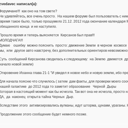
zvedavec написал(а):
Форумчане!!! как оно на том свете?
Не удивляйтесь, все очень просто. На нашем форуме был пользователь с ник
(время такое было, только прошумело 21.12. 2012 года окончание календаря 
обещанного конца и не наступило.
Прошло время и теперь выясняется Кирсанов был прав!!!
МОЛОДЧАГА!!!
Думаю ошибку можно пояснить просто: движение Земли в черном космосе п
мы, или другое авто навстречу, без дополнительных ориентиров невозможно
Суть сообщений Кирсанова сводилась к следующему: на Землю движется друг
начало новой земли)
Откровение Иоанна глава 21-1 "И увидел я новое небо и новую землю, ибо п
Для начала поясню что случилось ( затем дам факты, для проверки моего соо
нашей галактике до 2012 года то заметит образование Черной Дыры
Которая в настоящий момент как бы исчезла. Так вот она не исчезла, просто н
ДА, да наконец открыта тайна Черных Дыр.
Вследствие этого активизировались вулканы, идут шторма, цунами, ураганы. 
Продолжение этого сообщение будет немного позже.