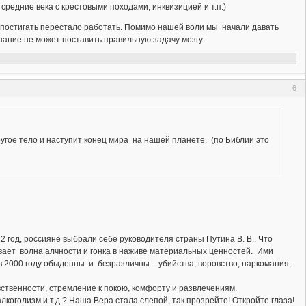
 средние века с крестовыми походами, инквизицией и т.п.)
о постигать перестало работать. Помимо нашей воли мы начали давать
ние не может поставить правильную задачу мозгу.
6
ое тело и наступит конец мира на нашей планете. (по Библии это
012 год, россияне выбрали себе руководителя страны Путина В. В.. Что
ывает волна алчности и гонка в наживе материальных ценностей. Ими
 в 2000 году обыденны и безразличны - убийства, воровство, наркомания,
ственности, стремление к покою, комфорту и развлечениям.
лкоголизм и т.д.? Наша Вера стала слепой, так прозрейте! Откройте глаза!