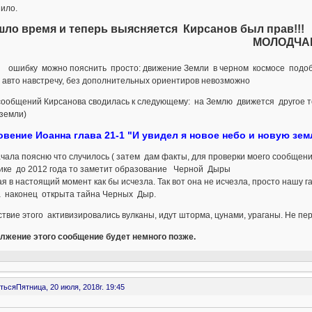
ило.
ло время и теперь выясняется Кирсанов был прав!!!
МОЛОДЧАГ
 ошибку можно пояснить просто: движение Земли в черном космосе подобн
 авто навстречу, без дополнительных ориентиров невозможно
сообщений Кирсанова сводилась к следующему: на Землю движется другое те
земли)
овение Иоанна глава 21-1 "И увидел я новое небо и новую зем
чала поясню что случилось ( затем дам факты, для проверки моего сообщения
тике до 2012 года то заметит образование Черной Дыры
я в настоящий момент как бы исчезла. Так вот она не исчезла, просто нашу га
а наконец открыта тайна Черных Дыр.
твие этого активизировались вулканы, идут шторма, цунами, ураганы. Не пер
лжение этого сообщение будет немного позже.
ться
Пятница, 20 июля, 2018г. 19:45