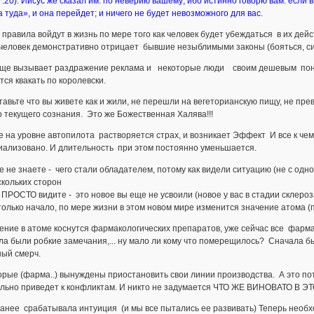
:20). Иисус же сказал им: по неверию вашему; ибо истинно говорю вам: если в
 туда», и она перейдет; и ничего не будет невозможного для вас.
правила войдут в жизнь по мере того как человек будет убеждаться в их дей
еловек демонстративно отрицает бывшие незыблимыми законы (бояться, сиде
аще вызывает раздражение реклама и некоторые люди своим дешевым понтом
ся квакать по королевски.
авьте что вы живете как и жили, не перешли на вегеторианскую пищу, не пр
 текущего сознания. Это же Божественная Халява!!!
е на уровне автопилота растворяется страх, и возникает Эффект И все к чему
иализовано. И длительность при этом постоянно уменьшается.
 не знаете - чего стали обладателем, потому как видели ситуацию (не с одной
скольких сторон
ПРОСТО видите - это новое вы еще не усвоили (новое у вас в стадии склеро
только начало, по мере жизни в этом новом мире изменится значение атома (п
ение в атоме коснутся фармакологических препаратов, уже сейчас все фарм
а были робкие замечания,... ну мало ли кому что померещилось? Сначала 
ный смерч.
рые (фарма..) вынуждены приостановить свои линии производства. А это пот
льно приведет к конфликтам. И никто не задумается ЧТО ЖЕ ВИНОВАТО В Э
анее срабатывала интуиция (и мы все пытались ее развивать) Теперь необхо