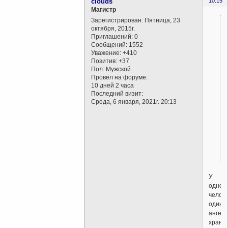
clouds
10:15
Магистр
Зарегистрирован
: Пятница, 23
октября, 2015г.
Приглашений:
0
Сообщений:
1552
Уважение:
+410
Позитив:
+37
Пол:
Мужской
Провел на форуме:
10 дней 2 часа
Последний визит:
Среда, 6 января, 2021г. 20:13
У
одног
челов
один
ангел
хранит