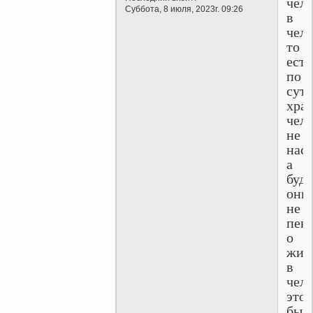
чело
Суббота, 8 июля, 2023г. 09:26
в
чело
то
есть
по
сути
хра
чело
не
наст
а
буд
они
не
пек
о
жив
в
чел
это
был