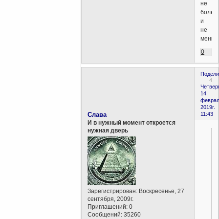
не
больш
и
не
меньш
0
Подели
4
Четверг
14
феврал
2019г.
Слава
11:43
И в нужный момент откроется
нужная дверь
Зарегистрирован
: Воскресенье, 27
сентября, 2009г.
Приглашений:
0
Сообщений:
35260