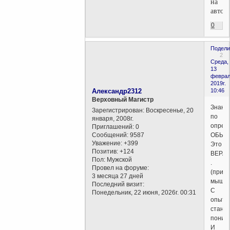
на
авторс
0
Подели
2
Среда,
13
феврал
2019г.
Александр2312
10:46
Верховный Магистр
Знани
Зарегистрирован
: Воскресенье, 20
по
января, 2008г.
опрел
Приглашений:
0
Сообщений:
9587
ОБЬЕК
Уважение:
+399
Это
Позитив:
+124
ВЕРА
Пол:
Мужской
.
Провел на форуме:
(прим
3 месяца 27 дней
мышле
Последний визит:
С
Понедельник, 22 июня, 2026г. 00:31
опыто
стане
поним
И