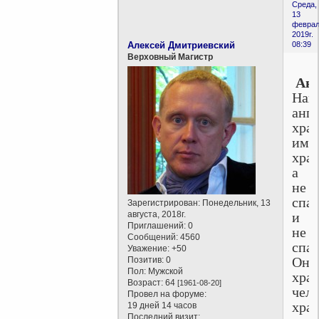
Среда,
13
феврал
2019г.
Алексей Дмитриевский
08:39
Верховный Магистр
Анг
Наш
анг
хран
име
хран
а
не
спа
Зарегистрирован
: Понедельник, 13
августа, 2018г.
и
Приглашений:
0
не
Сообщений:
4560
спас
Уважение:
+50
Они
Позитив:
0
Пол:
Мужской
хра
Возраст:
64
[1961-08-20]
чело
Провел на форуме:
хра
19 дней 14 часов
Последний визит: