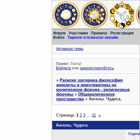
Форум
Участники
Правила
Регистрация
Войти
Таролог и психолог онлайн
Активные темы
Привет, Гость!
Войдите
или
зарегистрируйтесь
.
»
Религия эзотерика философия
анекдоты и демотиваторы на
религиозном форуме - религиозные
форумы
»
Общерелигиозное
пространство
»
Ангелы. Чудеса.
Страница:
1
2
3
…
11
»
Ангелы. Чудеса.
Подели
1