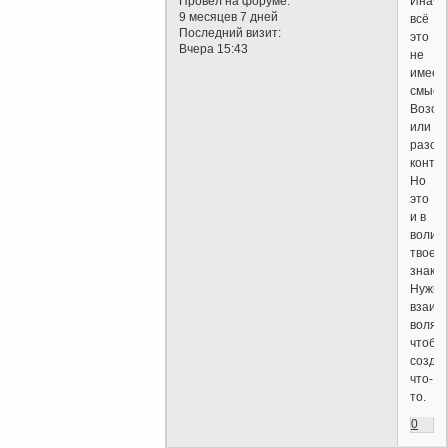
Провел на форуме:
Иначе
9 месяцев 7 дней
всё
Последний визит:
это
Вчера 15:43
не
имеет
смысл
Возоб
или
разор
контак
Но
это
и в
воли
твоего
знаком
Нужна
взаим
воля,
чтобы
созда
что-
то.
0