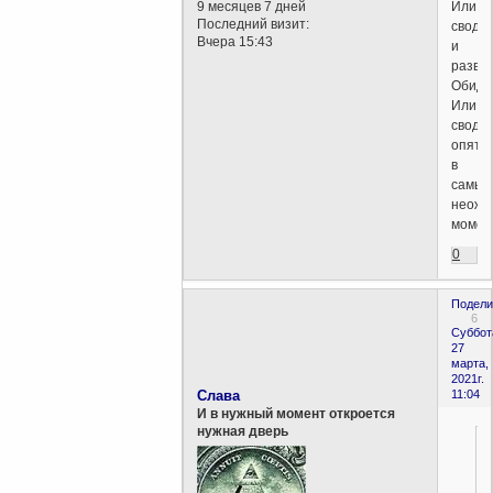
Или
9 месяцев 7 дней
Последний визит:
своди
Вчера 15:43
и
развод
Обидн
Или
своди
опять
в
самый
неожи
момен
0
Подели
6
Суббот
27
марта,
2021г.
Слава
11:04
И в нужный момент откроется
нужная дверь