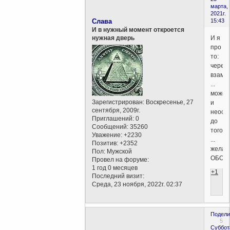
марта,
2021г.
Слава
15:43
И в нужный момент откроется
И я
нужная дверь
про
то:
через
взамн
...
может
Зарегистрирован
: Воскресенье, 27
и
сентября, 2009г.
неосо
Приглашений:
0
до
Сообщений:
35260
того
Уважение:
+2230
...
Позитив:
+2352
желае
Пол:
Мужской
ОБОюд
Провел на форуме:
1 год 0 месяцев
+1
Последний визит:
Среда, 23 ноября, 2022г. 02:37
Подели
5
Суббот