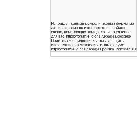
Используя данный межрелигиозный форум, вы
даете согласие на использование файлов
cookie, помогающих нам сделать его удобнее
для вас. https://forumreligions.ru/pages/cookies/
Политика конфиденциальности и защиты
информации на межрелигиозном форуме
https://forumreligions.ru/pages/politika_konfidentsial