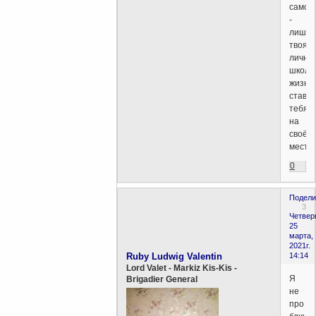
самоп
-
лишь
твоя
лична
школа
жизни,
ставя
тебя
на
своё
место.
0
Подели
3
Четверг
25
марта,
2021г.
Ruby Ludwig Valentin
14:14
Lord Valet - Markiz Kis-Kis -
Я
Brigadier General
не
про