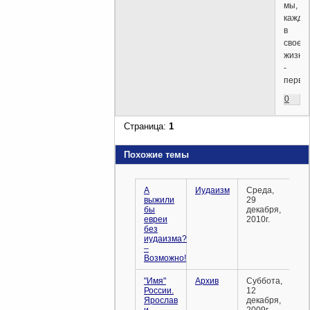
мы,
кажды
в
своей
жизни,
-
перво
0
Страница:
1
Похожие темы
А
Иудаизм
Среда,
выжили
29
бы
декабря,
евреи
2010г.
без
иудаизма?
–
Возможно!
"Имя"
Архив
Суббота,
России.
12
Ярослав
декабря,