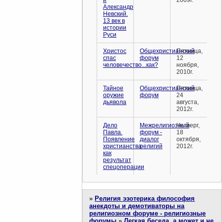
и
2009г.
Александр
Невский.
13 век в
истории
Руси
Христос
Общехристианский
Пятница,
спас
форум
12
человечество...как?
ноября,
2010г.
Тайное
Общехристианский
Пятница,
оружие
форум
24
дьявола
августа,
2012г.
Дело
Межрелигиозный
Четверг,
Павла.
форум -
18
Появление
диалог
октября,
христианства
религий
2012г.
как
результат
спецоперации
»
Религия эзотерика философия
анекдоты и демотиваторы на
религиозном форуме - религиозные
форумы
»
Легкая беседа, а может и не