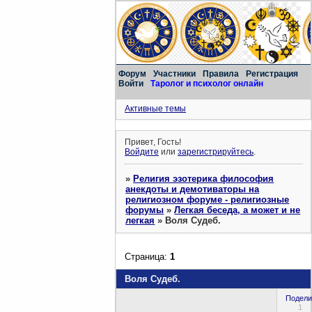
Форум
Участники
Правила
Регистрация
Войти
Таролог и психолог онлайн
Активные темы
Привет, Гость!
Войдите
или
зарегистрируйтесь
.
»
Религия эзотерика философия
анекдоты и демотиваторы на
религиозном форуме - религиозные
форумы
»
Легкая беседа, а может и не
легкая
»
Воля Судеб.
Страница:
1
Воля Судеб.
Подели
1