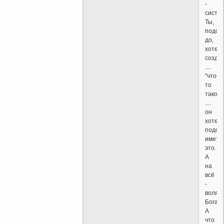
-
систем
Ты,
подсп
до,
хотел
созда
....
"что-
то
такое"
....
он
хотел,
подсп
иметь
это.
А
на
всё
-
воля
Бога.
А
что