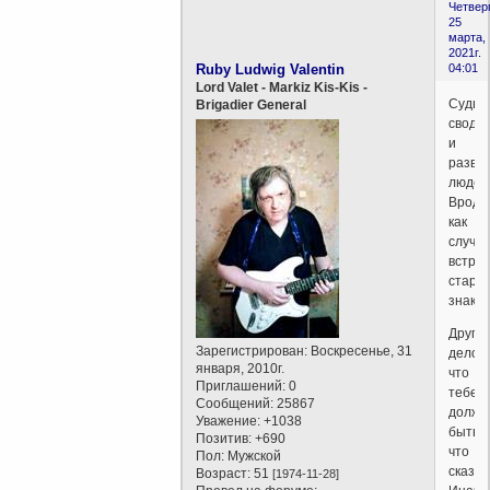
Четверг
25
марта,
2021г.
Ruby Ludwig Valentin
04:01
Lord Valet - Markiz Kis-Kis -
Судьб
Brigadier General
своди
и
разво
людей
Вроде
как
случай
встре
стары
знаком
Друго
Зарегистрирован
: Воскресенье, 31
дело,
января, 2010г.
что
Приглашений:
0
тебе
Сообщений:
25867
должн
Уважение:
+1038
быть
Позитив:
+690
что
Пол:
Мужской
сказат
Возраст:
51
[1974-11-28]