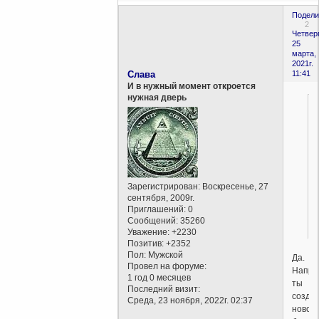
Подели
2
Четверг
25
марта,
2021г.
Слава
11:41
И в нужный момент откроется
нужная дверь
Зарегистрирован
: Воскресенье, 27
сентября, 2009г.
Приглашений:
0
Сообщений:
35260
Уважение:
+2230
Позитив:
+2352
Пол:
Мужской
Да.
Провел на форуме:
Напри
1 год 0 месяцев
ты
Последний визит:
созда
Среда, 23 ноября, 2022г. 02:37
новое