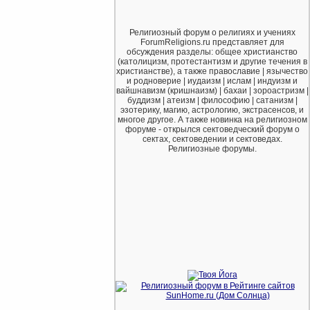
Религиозный форум о религиях и учениях
ForumReligions.ru представляет для
обсуждения разделы: общее христианство
(католицизм, протестантизм и другие течения в
христианстве), а также православие | язычество
и родноверие | иудаизм | ислам | индуизм и
вайшнавизм (кришнаизм) | бахаи | зороастризм |
буддизм | атеизм | философию | сатанизм |
эзотерику, магию, астрологию, экстрасенсов, и
многое другое. А также новинка на религиозном
форуме - открылся сектоведческий форум о
сектах, сектоведении и сектоведах.
Религиозные форумы.