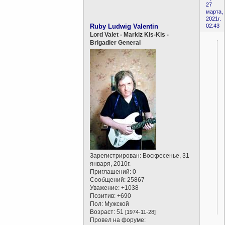
27
марта,
2021г.
Ruby Ludwig Valentin
02:43
Lord Valet - Markiz Kis-Kis -
Brigadier General
.
Зарегистрирован
: Воскресенье, 31
января, 2010г.
Приглашений:
0
.
Сообщений:
25867
Уважение:
+1038
Позитив:
+690
Пол:
Мужской
Возраст:
51
[1974-11-28]
Провел на форуме: