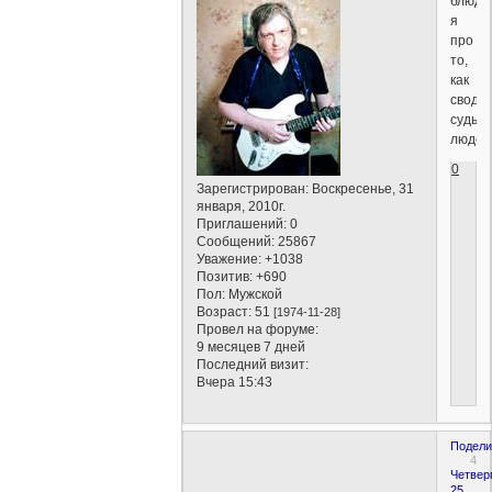
блюдо
я
про
то,
как
своди
судьб
людей
0
Зарегистрирован
: Воскресенье, 31
января, 2010г.
Приглашений:
0
Сообщений:
25867
Уважение:
+1038
Позитив:
+690
Пол:
Мужской
Возраст:
51
[1974-11-28]
Провел на форуме:
9 месяцев 7 дней
Последний визит:
Вчера 15:43
Подели
4
Четверг
25