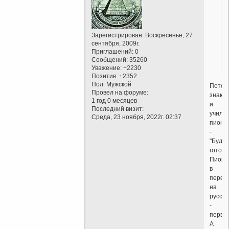
Зарегистрирован
: Воскресенье, 27
сентября, 2009г.
Приглашений:
0
Сообщений:
35260
Уважение:
+2230
Позитив:
+2352
Пол:
Мужской
Потом
Провел на форуме:
знающ
1 год 0 месяцев
и
Последний визит:
учили
Среда, 23 ноября, 2022г. 02:37
пионе
-
"Будь
готов!"
Пионе
в
перев
на
русски
-
перво
А