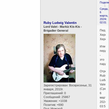
Подели
1
Среда,
6
марта,
2024г.
Ruby Ludwig Valentin
02:01
Lord Valet - Markiz Kis-Kis -
Перди
Brigadier General
Херос
Хероп
Или
перду
-
это
пардо
Отред
Ruby
Ludwi
Valent
Зарегистрирован
: Воскресенье, 31
(Среда
января, 2010г.
Приглашений:
0
6
Сообщений:
25867
марта,
Уважение:
+1038
2024г.
Позитив:
+690
03:54)
Пол:
Мужской