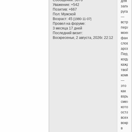
Сообщений:
5870
для
Уважение:
+542
запис
Позитив:
+667
ругате
Пол:
Мужской
—
Возраст:
45
[1980-11-07]
встре
Провел на форуме:
перлы
3 месяца 17 дней
моего
Последний визит:
Воскресенье, 2 августа, 2026г. 22:12
фанта
слове
арсен
Перди
когда
кажды
твой
комме
—
это
как
взрыв
смеха,
котор
остав
всех
вокруг
в