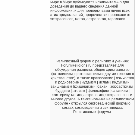
мире в Мире публикуются исключительно для
доведения до вашего сведения данной
информации, и для проверки вами лично всех
этих предсказаний, пророчеств и прогнозов от
экстрасенсов, магов, астрологов, тарологов.
Религиозный форум о религиях и учениях
ForumReligions.ru представляет для
обсуждения разделы: общее христианство
(католицизм, протестантизм и другие течения в
христианстве), а также православие | язычество
и родноверие | иудаизм | ислам | индуизм и
вайшнавизм (кришнаизм) | бахаи | зороастризм |
буддизм | атеизм | философию | сатанизм |
эзотерику, магию, астрологию, экстрасенсов, и
многое другое. А также новинка на религиозном
форуме - открылся сектоведческий форум о
сектах, сектоведении и сектоведах.
Религиозные форумы.