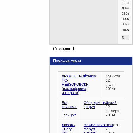
заста
даже
серьё
перду
выдат
пардо
0
Страница:
1
Похожие темы
ХРАМОСТРОЙ
Атеизм
Суббота,
ПО-
12
НЕВЗОРОВСКИ
июля,
(расшифровка
2014г.
интервью)
Бог
Общехристианский
Среда,
христиан
форум
12
-
октября,
Троица?
2016г.
Любовь
Межрелигиозный
Четверг,
к Богу
форум -
21