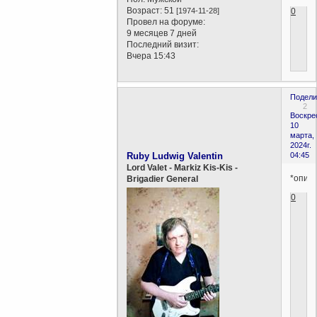
Возраст:
51
[1974-11-28]
0
Провел на форуме:
9 месяцев 7 дней
Последний визит:
Вчера 15:43
Подели
2
Воскре
10
марта,
2024г.
Ruby Ludwig Valentin
04:45
Lord Valet - Markiz Kis-Kis -
*опис
Brigadier General
0