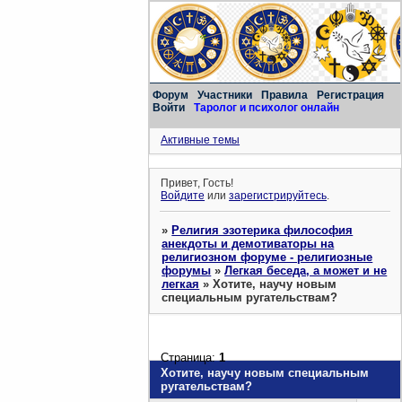
Форум
Участники
Правила
Регистрация
Войти
Таролог и психолог онлайн
Активные темы
Привет, Гость!
Войдите
или
зарегистрируйтесь
.
»
Религия эзотерика философия
анекдоты и демотиваторы на
религиозном форуме - религиозные
форумы
»
Легкая беседа, а может и не
легкая
»
Хотите, научу новым
специальным ругательствам?
Страница:
1
Хотите, научу новым специальным
ругательствам?