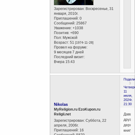
Зарегистрирован
: Воскресенье, 31
января, 2010г.
Приглашений:
0
Сообщений:
25867
Уважение:
+1038
Позитив:
+690
Пол:
Мужской
Возраст:
51
[1974-11-28]
Провел на форуме:
9 месяцев 7 дней
Последний визит:
Вчера 15:43
Подели
3
Четверг
11
июля,
2024г.
Nikolas
21:30
MyReligion.ru EzoKupon.ru
Давай
Religii.net
друзья
Зарегистрирован
: Суббота, 22
держи
апреля, 2006г.
Приглашений:
16
книгу