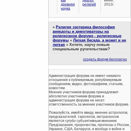
как
диалог
июня,
древняя
религий
2012г.
наука
»
Религия эзотерика философия
анекдоты и демотиваторы на
религиозном форуме - религиозные
форумы
»
Легкая беседа, а может и не
легкая
»
Хотите, научу новым
специальным ругательствам?
создать форум бесплатно
Администрация форума не имеет никакого
отношения к публикуемым, републикуемым
сообщениям, видео, фотографиям, статьям,
новостям.
Мнение участников форума принадлежит
абсолютно участникам форума и
администрация форума не несет
ответственность за мнение участников форума.
Пожалуйста, имейте ввиду, мнение астрологов,
предсказателей, тарологов, экстрасенсов
является сугубо субъективным мнением.
Предсказания, пророчества, прогнозы о России,
Украине, США, Беларуси, и вообще о войне и