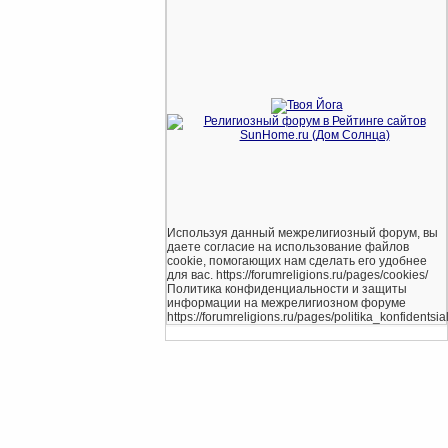
Используя данный межрелигиозный форум, вы
даете согласие на использование файлов
cookie, помогающих нам сделать его удобнее
для вас. https://forumreligions.ru/pages/cookies/
Политика конфиденциальности и защиты
информации на межрелигиозном форуме
https://forumreligions.ru/pages/politika_konfidentsial