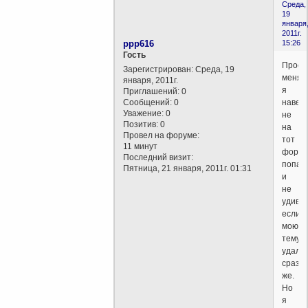
Среда,
19
января
2011г.
ppp616
15:26
Гость
Прост
Зарегистрирован
: Среда, 19
меня,
января, 2011г.
я
Приглашений:
0
Сообщений:
0
навер
Уважение:
0
не
Позитив:
0
на
Провел на форуме:
тот
11 минут
форум
Последний визит:
попал,
Пятница, 21 января, 2011г. 01:31
и
не
удивл
если
мою
тему
удаля
сразу
же.
Но
я