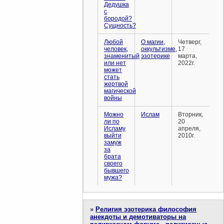
Дедушка
с
бородой?
Сущность?
Любой
О магии,
Четверг,
человек,
оккультизме,
17
знаменитый
эзотерике
марта,
или нет
2022г.
может
стать
жертвой
магической
войны
Можно
Ислам
Вторник,
ли по
20
Исламу
апреля,
выйти
2010г.
замуж
за
брата
своего
бывшего
мужа?
»
Религия эзотерика философия
анекдоты и демотиваторы на