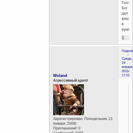
Госпо
Бог
дал
власть
в
руки.
0
Подели
2
Среда,
19
января
2011г.
Woland
17:01
Агрессивный адепт
Зарегистрирован
: Понедельник, 21
января, 2008г.
Приглашений:
0
Сообщений:
3366