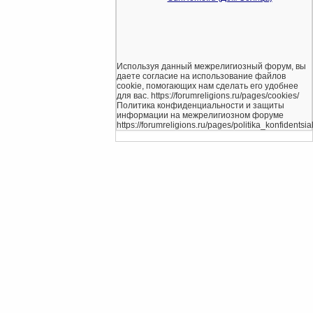
Используя данный межрелигиозный форум, вы
даете согласие на использование файлов
cookie, помогающих нам сделать его удобнее
для вас. https://forumreligions.ru/pages/cookies/
Политика конфиденциальности и защиты
информации на межрелигиозном форуме
https://forumreligions.ru/pages/politika_konfidentsial