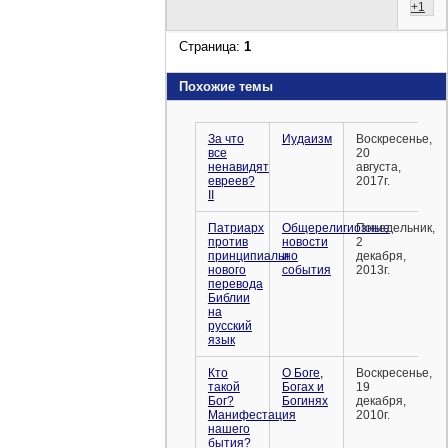
+1
Страница:
1
Похожие темы
За что
Иудаизм
Воскресенье,
все
20
ненавидят
августа,
евреев?
2017г.
II
Патриарх
Общерелигиозные
Понедельник,
против
новости
2
принципиально
и
декабря,
нового
события
2013г.
перевода
Библии
на
русский
язык
Кто
О Боге,
Воскресенье,
такой
Богах и
19
Бог?
Богинях
декабря,
Манифестация
2010г.
нашего
бытия?