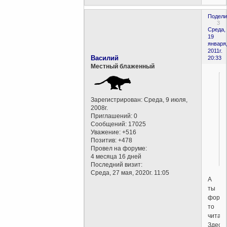
Подели
3
Среда,
19
января
2011г.
Василий
20:33
Местный блаженный
Зарегистрирован
: Среда, 9 июля,
2008г.
Приглашений:
0
Сообщений:
17025
Уважение:
+516
Позитив:
+478
Провел на форуме:
4 месяца 16 дней
Последний визит:
Среда, 27 мая, 2020г. 11:05
А
ты
форум
то
читал
Здесь