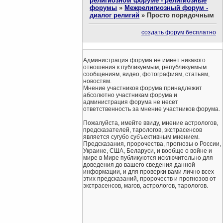
религиозном форуме - религиозные
форумы
»
Межрелигиозный форум -
диалог религий
»
Просто порядочным
создать форум бесплатно
Администрация форума не имеет никакого
отношения к публикуемым, републикуемым
сообщениям, видео, фотографиям, статьям,
новостям.
Мнение участников форума принадлежит
абсолютно участникам форума и
администрация форума не несет
ответственность за мнение участников форума.
Пожалуйста, имейте ввиду, мнение астрологов,
предсказателей, тарологов, экстрасенсов
является сугубо субъективным мнением.
Предсказания, пророчества, прогнозы о России,
Украине, США, Беларуси, и вообще о войне и
мире в Мире публикуются исключительно для
доведения до вашего сведения данной
информации, и для проверки вами лично всех
этих предсказаний, пророчеств и прогнозов от
экстрасенсов, магов, астрологов, тарологов.