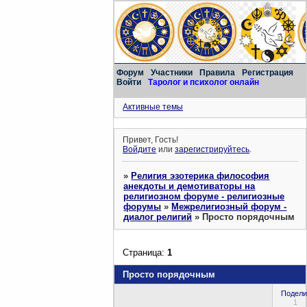
Форум
Участники
Правила
Регистрация
Войти
Таролог и психолог онлайн
Активные темы
Привет, Гость!
Войдите
или
зарегистрируйтесь
.
»
Религия эзотерика философия
анекдоты и демотиваторы на
религиозном форуме - религиозные
форумы
»
Межрелигиозный форум -
диалог религий
»
Просто порядочным
Страница:
1
Просто порядочным
Подели
1