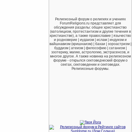
Религиозный форум о религиях и учениях
ForumReligions.ru представляет для
обсуждения разделы: общее христианство
(католицизм, протестантизм и другие течения в
христианстве), а также православие | язычество
и родноверие | иудаизм | ислам | индуизм и
вайшнавизм (кришнаизм) | бахаи | зороастризм |
буддизм | атеизм | философию | сатанизм |
эзотерику, магию, астрологию, экстрасенсов, и
многое другое. А также новинка на религиозном
форуме - открылся сектоведческий форум о
сектах, сектоведении и сектоведах.
Религиозные форумы.