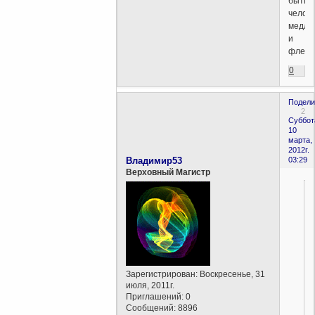
быть
челов
медли
и
флегм
0
Подели
2
Суббот
10
марта,
2012г.
Владимир53
03:29
Верховный Магистр
Зарегистрирован
: Воскресенье, 31
июля, 2011г.
Приглашений:
0
Сообщений:
8896