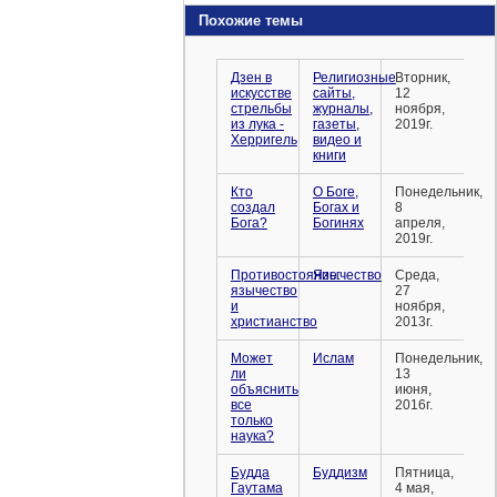
Похожие темы
Дзен в
Религиозные
Вторник,
искусстве
сайты,
12
стрельбы
журналы,
ноября,
из лука -
газеты,
2019г.
Херригель
видео и
книги
Кто
О Боге,
Понедельник,
создал
Богах и
8
Бога?
Богинях
апреля,
2019г.
Противостояние:
Язычество
Среда,
язычество
27
и
ноября,
христианство
2013г.
Может
Ислам
Понедельник,
ли
13
объяснить
июня,
все
2016г.
только
наука?
Будда
Буддизм
Пятница,
Гаутама
4 мая,