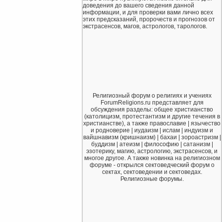
доведения до вашего сведения данной
информации, и для проверки вами лично всех
этих предсказаний, пророчеств и прогнозов от
экстрасенсов, магов, астрологов, тарологов.
Религиозный форум о религиях и учениях
ForumReligions.ru представляет для
обсуждения разделы: общее христианство
(католицизм, протестантизм и другие течения в
христианстве), а также православие | язычество
и родноверие | иудаизм | ислам | индуизм и
вайшнавизм (кришнаизм) | бахаи | зороастризм |
буддизм | атеизм | философию | сатанизм |
эзотерику, магию, астрологию, экстрасенсов, и
многое другое. А также новинка на религиозном
форуме - открылся сектоведческий форум о
сектах, сектоведении и сектоведах.
Религиозные форумы.