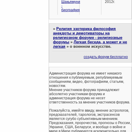
Шакьямуни
2012г.
-
биография
»
Религия эзотерика философия
анекдоты и демотиваторы на
религиозном форуме - религиозные
форумы
»
Легкая беседа, а может и не
легкая
»
о военном искусстве.
создать форум бесплатно
Администрация форума не имеет никакого
отношения к публикуемым, републикуемым
сообщениям, видео, фотографиям, статьям,
новостям.
Мнение участников форума принадлежит
абсолютно участникам форума и
администрация форума не несет
ответственность за мнение участников форума.
Пожалуйста, имейте ввиду, мнение астрологов,
предсказателей, тарологов, экстрасенсов
является сугубо субъективным мнением.
Предсказания, пророчества, прогнозы о России,
Украине, США, Беларуси, и вообще о войне и
мире в Мире публикуются исключительно для