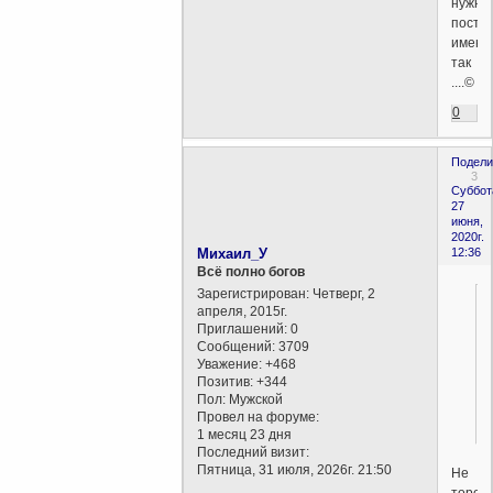
нужно
посту
именн
так
....©
0
Подели
3
Суббот
27
июня,
2020г.
Михаил_У
12:36
Всё полно богов
Зарегистрирован
: Четверг, 2
апреля, 2015г.
Приглашений:
0
Сообщений:
3709
Уважение:
+468
Позитив:
+344
Пол:
Мужской
Провел на форуме:
1 месяц 23 дня
Последний визит:
Пятница, 31 июля, 2026г. 21:50
Не