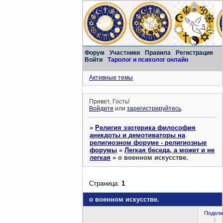
Форум
Участники
Правила
Регистрация
Войти
Таролог и психолог онлайн
Активные темы
Привет, Гость!
Войдите
или
зарегистрируйтесь
.
»
Религия эзотерика философия
анекдоты и демотиваторы на
религиозном форуме - религиозные
форумы
»
Легкая беседа, а может и не
легкая
»
о военном искусстве.
Страница:
1
о военном искусстве.
Подели
1