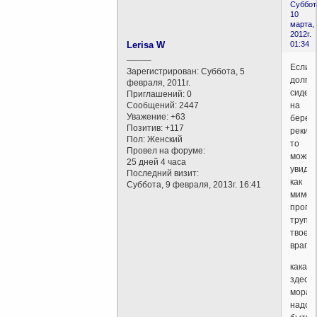
Суббот
10
марта,
2012г.
Lerisa W
01:34
_____
Если
Зарегистрирован
: Суббота, 5
долго
февраля, 2011г.
сидет
Приглашений:
0
Сообщений:
2447
на
Уважение:
+63
берегу
Позитив:
+117
реки,
Пол:
Женский
то
Провел на форуме:
можно
25 дней 4 часа
увидет
Последний визит:
как
Суббота, 9 февраля, 2013г. 16:41
мимо
пропл
труп
твоего
врага(
какая
здесь
морал
надо