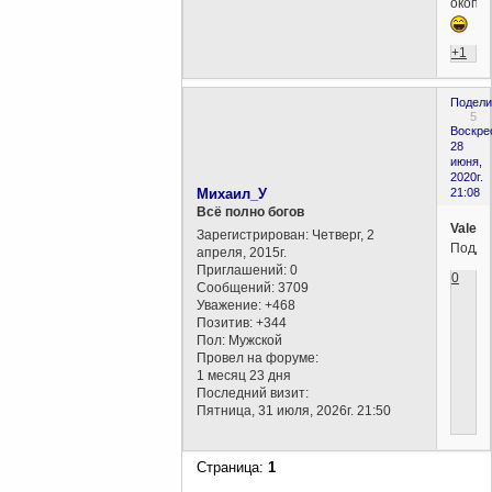
окопа
+1
Подели
5
Воскре
28
июня,
2020г.
Михаил_У
21:08
Всё полно богов
Valent
Зарегистрирован
: Четверг, 2
Подде
апреля, 2015г.
Приглашений:
0
0
Сообщений:
3709
Уважение:
+468
Позитив:
+344
Пол:
Мужской
Провел на форуме:
1 месяц 23 дня
Последний визит:
Пятница, 31 июля, 2026г. 21:50
Страница:
1