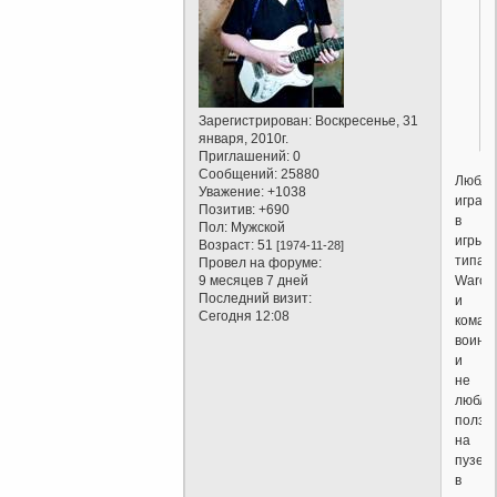
Зарегистрирован
: Воскресенье, 31
января, 2010г.
Приглашений:
0
Сообщений:
25880
Любл
Уважение:
+1038
играть
Позитив:
+690
в
Пол:
Мужской
игры
Возраст:
51
[1974-11-28]
типа
Провел на форуме:
Warcra
9 месяцев 7 дней
Последний визит:
и
Сегодня 12:08
коман
воина
и
не
люблю
полза
на
пузе
в