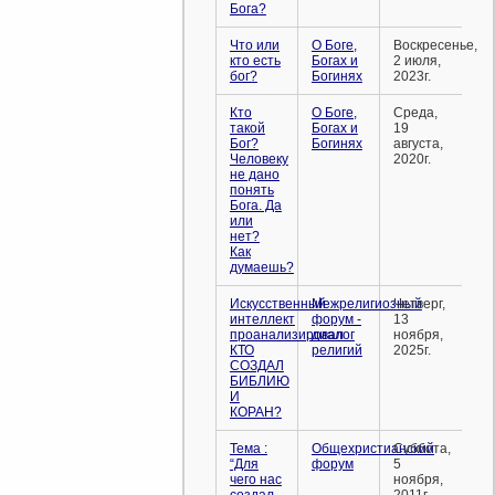
Бога?
Что или
О Боге,
Воскресенье,
кто есть
Богах и
2 июля,
бог?
Богинях
2023г.
Кто
О Боге,
Среда,
такой
Богах и
19
Бог?
Богинях
августа,
Человеку
2020г.
не дано
понять
Бога. Да
или
нет?
Как
думаешь?
Искусственный
Межрелигиозный
Четверг,
интеллект
форум -
13
проанализировал
диалог
ноября,
КТО
религий
2025г.
СОЗДАЛ
БИБЛИЮ
И
КОРАН?
Тема :
Общехристианский
Суббота,
“Для
форум
5
чего нас
ноября,