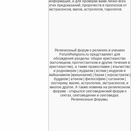
информации, и для проверки вами лично всех
этих предсказаний, пророчеств и прогнозов от
экстрасенсов, магов, астрологов, тарологов.
Религиозный форум о религиях и учениях
ForumReligions.ru представляет для
обсуждения разделы: общее христианство
(католицизм, протестантизм и другие течения в
христианстве), а также православие | язычество
и родноверие | иудаизм | ислам | индуизм и
вайшнавизм (кришнаизм) | бахаи | зороастризм |
буддизм | атеизм | философию | сатанизм |
эзотерику, магию, астрологию, экстрасенсов, и
многое другое. А также новинка на религиозном
форуме - открылся сектоведческий форум о
сектах, сектоведении и сектоведах.
Религиозные форумы.