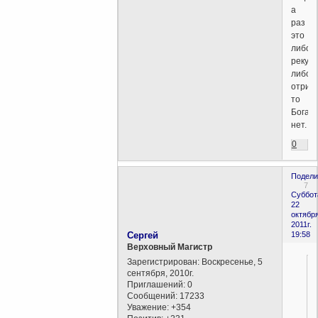
а
раз
это
либо
рекур
либо
отриц
то
Бога
нет.
0
Подели
7
Суббот
22
октября
2011г.
Сергей
19:58
Верховный Магистр
Зарегистрирован
: Воскресенье, 5
сентября, 2010г.
Приглашений:
0
Сообщений:
17233
Уважение:
+354