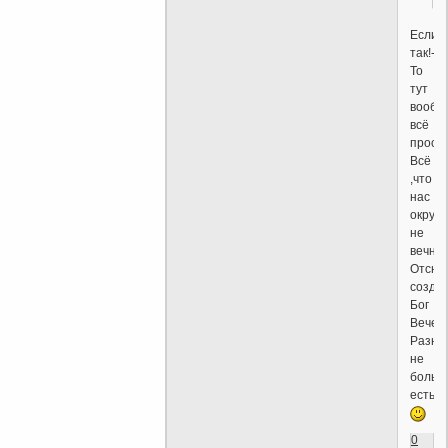
Если
так!-
То
тут
вообщ
всё
просто
Всё
,что
нас
окруж
не
вечно!
Отсюд
создан
Бог
Вечен!
Разни
не
больш
есть!
0