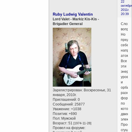
22
октября
2011г.
Ruby Ludwig Valentin
20:39
Lord Valet - Markiz Kis-Kis -
Слож
Brigadier General
вопрос
Но
предс
себе,
напри
атом.
Все
эти
энерг
уровн
и
орбит
Зарегистрирован
: Воскресенье, 31
разно
января, 2010г.
формы
Приглашений:
0
по
Сообщений:
25877
котор
Уважение:
+1038
Позитив:
+690
движу
Пол:
Мужской
элект
Возраст:
51
[1974-11-28]
Прост
Провел на форуме:
сгуще