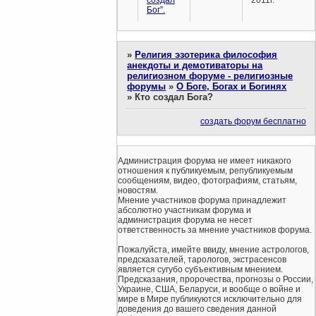
создал
2011г.
Бог”.
»
Религия эзотерика философия
анекдоты и демотиваторы на
религиозном форуме - религиозные
форумы
»
О Боге, Богах и Богинях
»
Кто создал Бога?
создать форум бесплатно
Администрация форума не имеет никакого
отношения к публикуемым, републикуемым
сообщениям, видео, фотографиям, статьям,
новостям.
Мнение участников форума принадлежит
абсолютно участникам форума и
администрация форума не несет
ответственность за мнение участников форума.
Пожалуйста, имейте ввиду, мнение астрологов,
предсказателей, тарологов, экстрасенсов
является сугубо субъективным мнением.
Предсказания, пророчества, прогнозы о России,
Украине, США, Беларуси, и вообще о войне и
мире в Мире публикуются исключительно для
доведения до вашего сведения данной