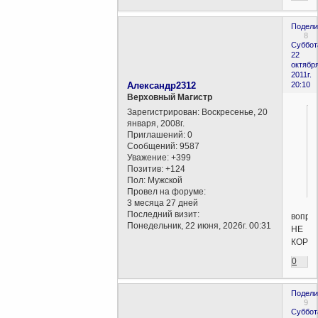
Подели
8
Суббот
22
октября
2011г.
Александр2312
20:10
Верховный Магистр
Зарегистрирован
: Воскресенье, 20
января, 2008г.
Приглашений:
0
Сообщений:
9587
Уважение:
+399
Позитив:
+124
Пол:
Мужской
Провел на форуме:
3 месяца 27 дней
Последний визит:
вопро
Понедельник, 22 июня, 2026г. 00:31
НЕ
КОРРЕ
0
Подели
9
Суббот