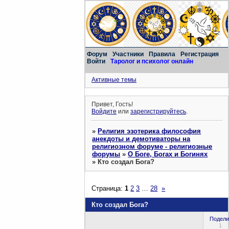
Форум
Участники
Правила
Регистрация
Войти
Таролог и психолог онлайн
Активные темы
Привет, Гость!
Войдите
или
зарегистрируйтесь
.
»
Религия эзотерика философия
анекдоты и демотиваторы на
религиозном форуме - религиозные
форумы
»
О Боге, Богах и Богинях
»
Кто создал Бога?
Страница:
1
2
3
…
28
»
Кто создал Бога?
Подели
1