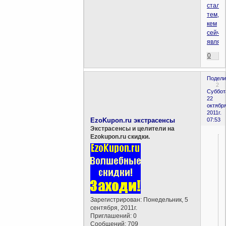
стали
тем,
кем
сейча
являе
0
Подели
2
Суббот
22
октября
2011г.
EzoKupon.ru экстрасенсы
07:53
Экстрасенсы и целители на
Ezokupon.ru скидки.
Зарегистрирован
: Понедельник, 5
сентября, 2011г.
Приглашений:
0
Сообщений:
709