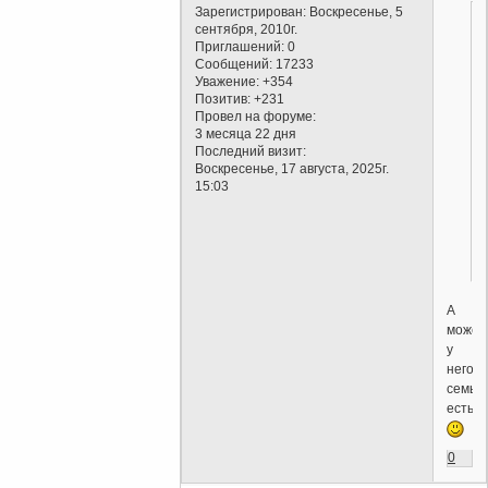
Зарегистрирован
: Воскресенье, 5
сентября, 2010г.
Приглашений:
0
Сообщений:
17233
Уважение:
+354
Позитив:
+231
Провел на форуме:
3 месяца 22 дня
Последний визит:
Воскресенье, 17 августа, 2025г.
15:03
А
может
у
него
семья
есть...
0