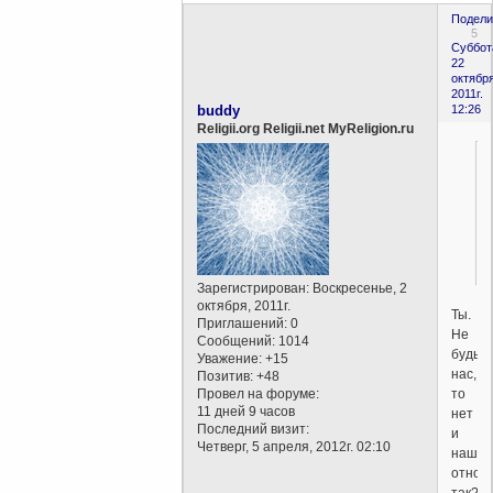
Подели
5
Суббот
22
октября
2011г.
buddy
12:26
Religii.org Religii.net MyReligion.ru
Зарегистрирован
: Воскресенье, 2
октября, 2011г.
Ты.
Приглашений:
0
Не
Сообщений:
1014
будь
Уважение:
+15
нас,
Позитив:
+48
то
Провел на форуме:
11 дней 9 часов
нет
Последний визит:
и
Четверг, 5 апреля, 2012г. 02:10
нашег
отнош
так?