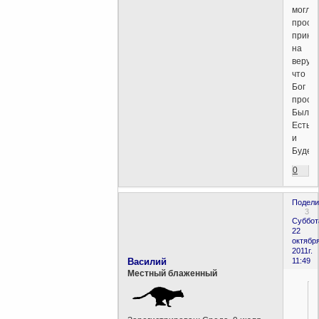
могло.
прост
приня
на
веру
что
Бог
прост
Был
Есть
и
Будет
0
Подели
3
Суббот
22
октября
2011г.
Василий
11:49
Местный блаженный