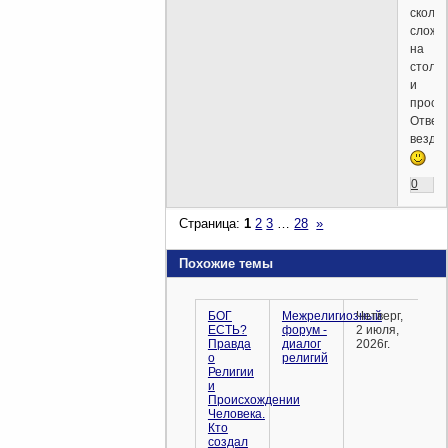
скольк
сложе
на
стольк
и
прост..
Ответ
везде!
0
Страница:
1
2
3
…
28
»
Похожие темы
БОГ
Межрелигиозный
Четверг,
ЕСТЬ?
форум -
2 июля,
Правда
диалог
2026г.
о
религий
Религии
и
Происхождении
Человека.
Кто
создал