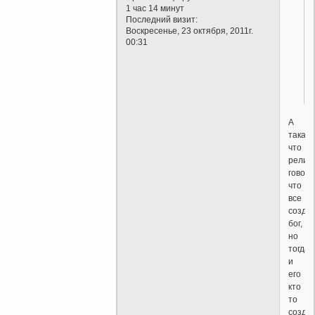
1 час 14 минут
Последний визит:
Воскресенье, 23 октября, 2011г.
00:31
А
такая
что
религ
говори
что
все
созда
бог,
но
тогда
и
его
кто
то
созда