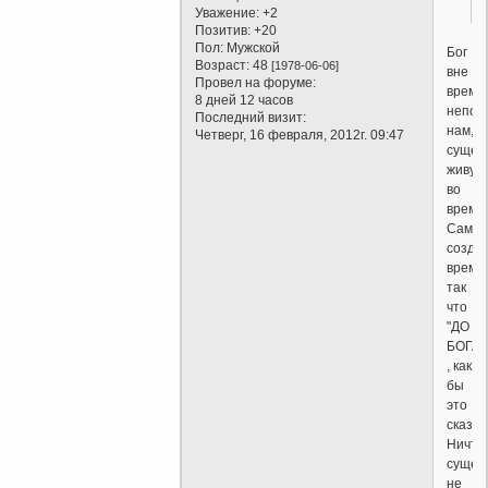
Уважение:
+2
Позитив:
+20
Пол:
Мужской
Бог
Возраст:
48
[1978-06-06]
вне
Провел на форуме:
времен
8 дней 12 часов
непос
Последний визит:
нам,
Четверг, 16 февраля, 2012г. 09:47
сущес
живущ
во
времен
Сам
созда
время,
так
что
"ДО
БОГА"
, как
бы
это
сказат
Ничто
сущес
не