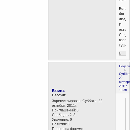
Есть
бог
людей
И
есть
Созда
всего
сущего
0
Подели
6
Суббот
22
октября
2011г.
Катана
19:38
Неофит
Зарегистрирован
: Суббота, 22
октября, 2011г.
Приглашений:
0
Сообщений:
3
Уважение:
0
Позитив:
0
Провел на форуме: