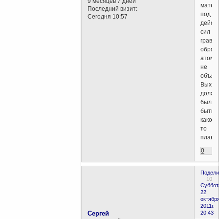
9 месяцев 7 дней
матер
Последний визит:
под
Сегодня 10:57
дейст
сил
грави
образ
атома
не
объяс
Выход
долже
был
быть
какой-
то
план...
0
Подели
10
Суббот
22
октября
2011г.
Сергей
20:43