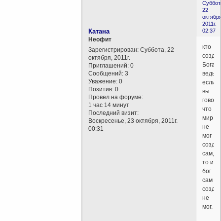
Суббот
22
октября
2011г.
Катана
02:37
Неофит
кто
Зарегистрирован
: Суббота, 22
созда
октября, 2011г.
Бога?
Приглашений:
0
Сообщений:
3
ведь
Уважение:
0
если
Позитив:
0
вы
Провел на форуме:
говор
1 час 14 минут
что
Последний визит:
мир
Воскресенье, 23 октября, 2011г.
не
00:31
мог
созда
сам,
то и
бог
сам
созда
не
мог.