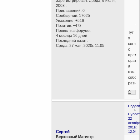
Зарегистрирован
: Среда, 9 июля,
2008г.
Приглашений:
0
Сообщений:
17025
Уважение:
+516
Позитив:
+478
Провел на форуме:
Тут
4 месяца 16 дней
я
Последний визит:
согла
Среда, 27 мая, 2020г. 11:05
с
преды
орато
а
какая,
собств
разни
0
Подели
4
Суббот
22
октября
2011г.
Сергей
12:04
Верховный Магистр