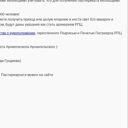
акже необходимо учитывать, что для получения сертификата необходимо
00 человек!
те получить приход или целую епархию и нести свет Его макарон и
ом, будут даны указания как стать архиереем РПЦ.
тва о рукоположении
, скрепленного Подписью и Печатью Патриарха РПЦ
та Архиепископа Архангельского ):
и Гундяева):
о Пастариархата можно на сайте