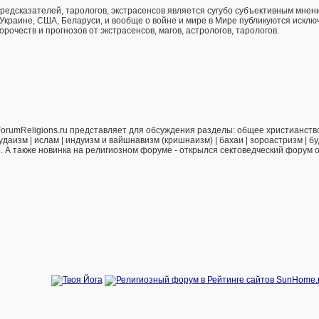
предсказателей, тарологов, экстрасенсов является сугубо субъективным мнен
 Украине, США, Беларуси, и вообще о войне и мире в Мире публикуются искл
рочеств и прогнозов от экстрасенсов, магов, астрологов, тарологов.
orumReligions.ru представляет для обсуждения разделы: общее христианство 
удаизм | ислам | индуизм и вайшнавизм (кришнаизм) | бахаи | зороастризм | бу
е. А также новинка на религиозном форуме - открылся сектоведческий форум 