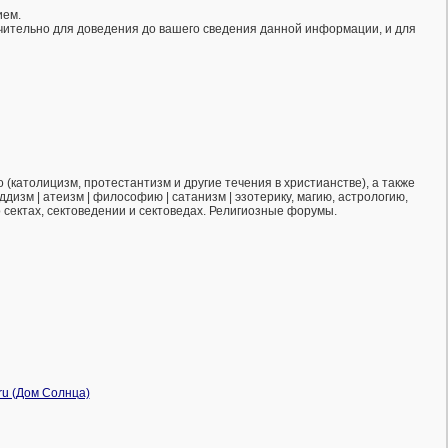
ием.
ючительно для доведения до вашего сведения данной информации, и для
(католицизм, протестантизм и другие течения в христианстве), а также
ддизм | атеизм | философию | сатанизм | эзотерику, магию, астрологию,
о сектах, сектоведении и сектоведах. Религиозные форумы.