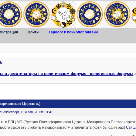
гистрация
Войти
Таролог и психолог онлайн
ь
.
ты и демотиваторы на религиозном форуме - религиозные форумы
фарианская Церковь)
ться
Четверг, 11 июля, 2013г. 01:41
ть в РПЦ МП (Русская Пастафарианская Церковь Макаронного Пастариархата)
росто захотеть, любить макароны/пасту и прочитать (хотя бы один раз)
Свящ