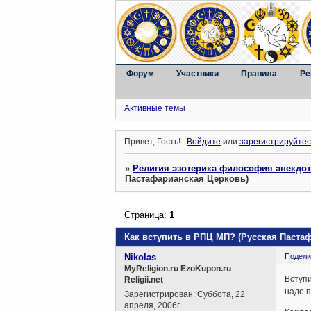
Форум
Участники
Правила
Ре
Активные темы
Привет, Гость!
Войдите
или
зарегистрируйтес
»
Религия эзотерика философия анекдо
Пастафарианская Церковь)
Страница:
1
Как вступить в РПЦ МП? (Русская Паста
Nikolas
Подели
MyReligion.ru EzoKupon.ru
Вступи
Religii.net
надо п
Зарегистрирован
: Суббота, 22
апреля, 2006г.