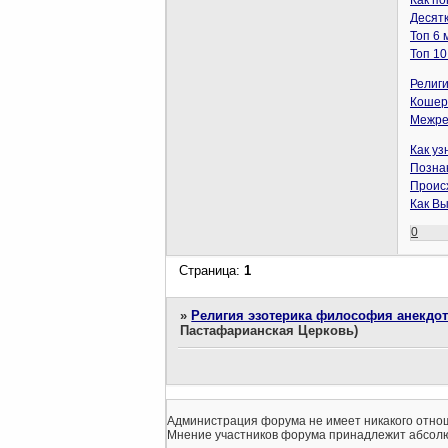
Как по
Десятк
Топ 6 
Топ 10
Религ
Кошер
Межре
Как у
Позна
Проис
Как Вы
0
Страница:
1
»
Религия эзотерика философия анекдо
Пастафарианская Церковь)
Администрация форума не имеет никакого отнош
Мнение участников форума принадлежит абсолю