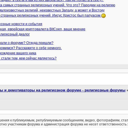
падают в секты и как из них выбраться? Как не попасть в секту?
а самых странных религиозных учений. Что это? Пародии на религию
малоизвестных религий, неизвестных Западу, а может и Востоку
 странных религиозных учений. Иисус Христос был папуасом
иозные новости и события
ная, еврейская криптовалюта BitCoen, ваше мнение
лигиозный диалог
знали о форуме? Откуда пришли?
комимся? Расскажите о себе немного.
хождение вашего ника
 стали тем, кем сейчас являетесь?
ты и демотиваторы на религиозном форуме - религиозные форумы
ения к публикуемым, републикуемым сообщениям, видео, фотографиям, стат
тно участникам форума и администрация форума не несет ответственность 