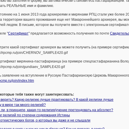
лько вы заполните форму, вы автоматически становитесь пастафарианцем. Т
вать РЕАЛЬНЫЕ имя и фамилию.
тоянию на 1 июня 2013 года архиереями и мирянами РПЦ стали уже более 20
а территории вашего проживания еще нет Макароннейшего архиерея, вы може
ей людям. В письме, которое вы получите вместе с электронным сертификат
еле "
Сертификат
" предлагается возможность получения по почте
Свидетельс
рите какой сертификат архиерея вы можете получить (на примере сертифика
ертификат мирянина-пастафарианца (на примере спецпастафарианина Волод
ь заявление на вступление в Русскую Пастафарианскую Церковь Макаронног
rpcmp.ru/join/index.htm
 которые тебя также могут заинтересовать:
 верить? Какую религию лучше практиковать? В какой религии лучше
 в мире так много религий?
ли, в принципе, какая-то религия/учение претендовать на абсолют?
нг религий по степени содержания Истины
отеистических богов, о которых вы даже и не слышали