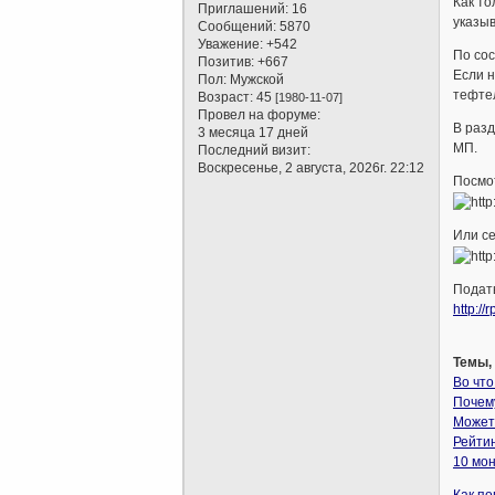
Как то
Приглашений:
16
указы
Сообщений:
5870
Уважение:
+542
По сос
Позитив:
+667
Если н
Пол:
Мужской
тефтел
Возраст:
45
[1980-11-07]
Провел на форуме:
В разд
3 месяца 17 дней
МП.
Последний визит:
Воскресенье, 2 августа, 2026г. 22:12
Посмот
Или с
Подат
http://
Темы,
Во что
Почему
Может 
Рейти
10 мон