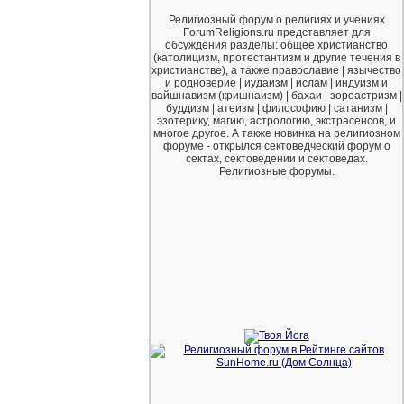
Религиозный форум о религиях и учениях
ForumReligions.ru представляет для
обсуждения разделы: общее христианство
(католицизм, протестантизм и другие течения в
христианстве), а также православие | язычество
и родноверие | иудаизм | ислам | индуизм и
вайшнавизм (кришнаизм) | бахаи | зороастризм |
буддизм | атеизм | философию | сатанизм |
эзотерику, магию, астрологию, экстрасенсов, и
многое другое. А также новинка на религиозном
форуме - открылся сектоведческий форум о
сектах, сектоведении и сектоведах.
Религиозные форумы.