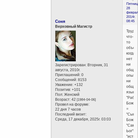
Пятниц
28
феврал
2014г.
Соня
08:45
Верховный Магистр
Трудн
что-
то
объсня
когда
нет
ни
Зарегистрирован
: Вторник, 31
августа, 2010г.
общег
Приглашений:
0
опыта
Сообщений:
8153
ни
Уважение:
+132
общег
Позитив:
+101
языка.
Пол:
Женский
"Раб
Возраст:
42
[1984-04-06]
Божий
Провел на форуме:
=
22 дня 7 часов
Последний визит:
"Сын
Среда, 17 декабря, 2025г. 03:03
Божий
"Сам
Ьог"=
"исти