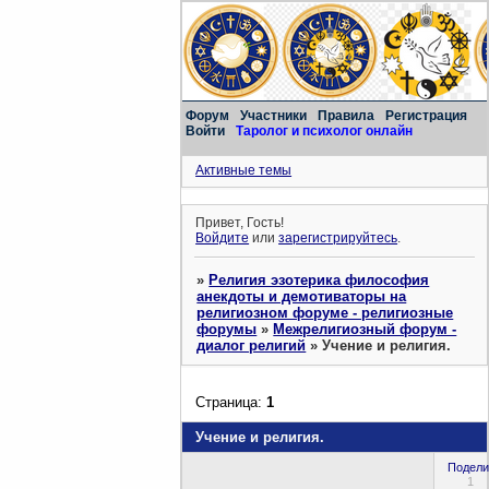
Форум
Участники
Правила
Регистрация
Войти
Таролог и психолог онлайн
Активные темы
Привет, Гость!
Войдите
или
зарегистрируйтесь
.
»
Религия эзотерика философия
анекдоты и демотиваторы на
религиозном форуме - религиозные
форумы
»
Межрелигиозный форум -
диалог религий
»
Учение и религия.
Страница:
1
Учение и религия.
Подели
1