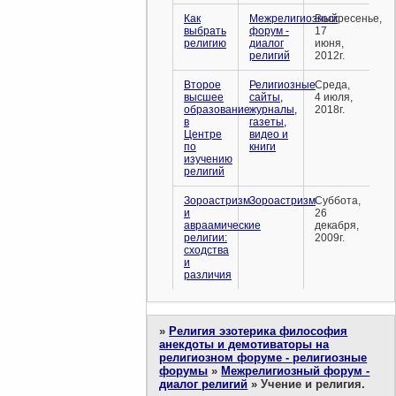
Как
Межрелигиозный
Воскресенье,
выбрать
форум -
17
религию
диалог
июня,
религий
2012г.
Второе
Религиозные
Среда,
высшее
сайты,
4 июля,
образование
журналы,
2018г.
в
газеты,
Центре
видео и
по
книги
изучению
религий
Зороастризм
Зороастризм
Суббота,
и
26
авраамические
декабря,
религии:
2009г.
сходства
и
различия
»
Религия эзотерика философия
анекдоты и демотиваторы на
религиозном форуме - религиозные
форумы
»
Межрелигиозный форум -
диалог религий
»
Учение и религия.