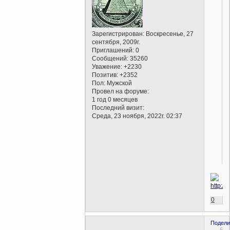
Зарегистрирован
: Воскресенье, 27
сентября, 2009г.
Приглашений:
0
Сообщений:
35260
Уважение:
+2230
Позитив:
+2352
Пол:
Мужской
Провел на форуме:
1 год 0 месяцев
Последний визит:
Среда, 23 ноября, 2022г. 02:37
0
Подели
6