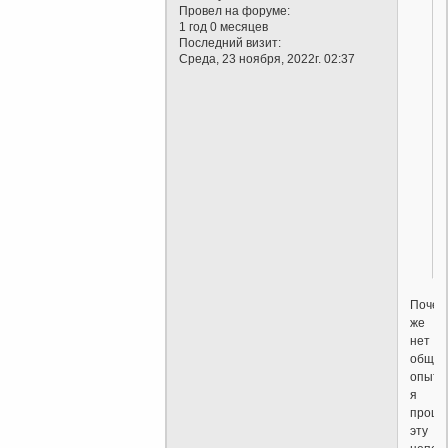
Провел на форуме:
1 год 0 месяцев
Последний визит:
Среда, 23 ноября, 2022г. 02:37
Почем
же
нет
общег
опыта
я
проше
эту