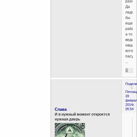
разни
Да
ладно
бы
еще
рабы,
а то
ведь
овцы,
котор
пасут
...
0
Подели
5
Пятниц
28
феврал
2014г.
Слава
05:54
И в нужный момент откроется
нужная дверь