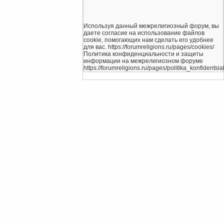
Используя данный межрелигиозный форум, вы
даете согласие на использование файлов
cookie, помогающих нам сделать его удобнее
для вас. https://forumreligions.ru/pages/cookies/
Политика конфиденциальности и защиты
информации на межрелигиозном форуме
https://forumreligions.ru/pages/politika_konfidentsial