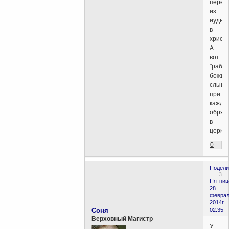
переш
из
иудей
в
христ
А
вот
"раб
божий
слыши
при
каждо
обряд
в
церкви
0
Подели
3
Пятниц
28
феврал
2014г.
Соня
02:35
Верховный Магистр
У