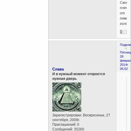
Свобо
плеч
от
тяжко
голов
0
Подели
4
Пятниц
28
феврал
2014г.
Слава
05:02
И в нужный момент откроется
нужная дверь
Зарегистрирован
: Воскресенье, 27
сентября, 2009г.
Приглашений:
0
Сообщений:
35260