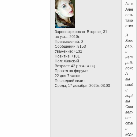
Зинаи
Алекс
есть
такое
стихо
Зарегистрирован
: Вторник, 31
Я
августа, 2010г.
Божий
Приглашений:
0
раб,
Сообщений:
8153
Уважение:
+132
и
Позитив:
+101
нет
Пол:
Женский
раба
Возраст:
42
[1984-04-06]
покор
Провел на форуме:
А
22 дня 7 часов
вы
Последний визит:
свобо
Среда, 17 декабря, 2025г. 03:03
и
горди
вы
Свобо
веток
от
ствол
и
корня,