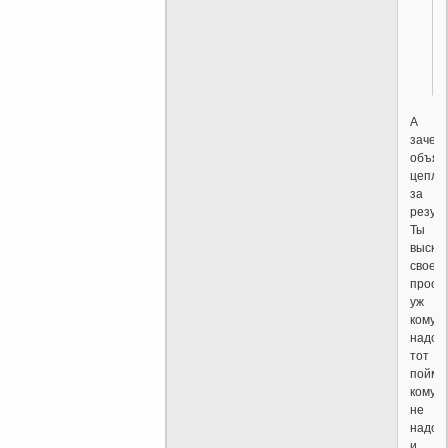
А
зачем
объяс
цепля
за
резул
Ты
выска
свое
прост
уж
кому
надо-
тот
пойме
кому
не
надо,т
и