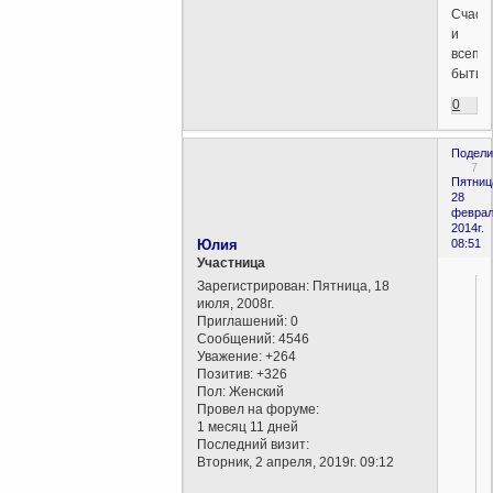
Счаст
и
всепо
бытия.
0
Подели
7
Пятниц
28
феврал
2014г.
Юлия
08:51
Участница
Зарегистрирован
: Пятница, 18
июля, 2008г.
Приглашений:
0
Сообщений:
4546
Уважение:
+264
Позитив:
+326
Пол:
Женский
Провел на форуме:
1 месяц 11 дней
Последний визит:
Вторник, 2 апреля, 2019г. 09:12