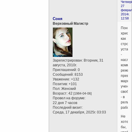
Четверг
27
феврал
2014г.
Соня
12:58
Верховный Магистр
Поним
христ
как
строев
устава
-
насле
Зарегистрирован
: Вторник, 31
августа, 2010г.
комму
Приглашений:
0
режим
Сообщений:
8153
превр
Уважение:
+132
маркси
Позитив:
+101
учени
Пол:
Женский
свобо
Возраст:
42
[1984-04-06]
- в
Провел на форуме:
религ
22 дня 7 часов
Последний визит:
рабств
Среда, 17 декабря, 2025г. 03:03
Не
хотел
бы,