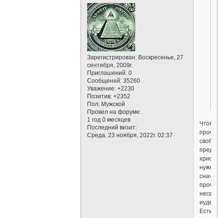
Зарегистрирован
: Воскресенье, 27
сентября, 2009г.
Приглашений:
0
Сообщений:
35260
Уважение:
+2230
Позитив:
+2352
Пол:
Мужской
Провел на форуме:
1 год 0 месяцев
Чтобы
Последний визит:
прочу
Среда, 23 ноября, 2022г. 02:37
свобод
предо
христ
нужно
снача
прочу
несво
иудейс
Есть