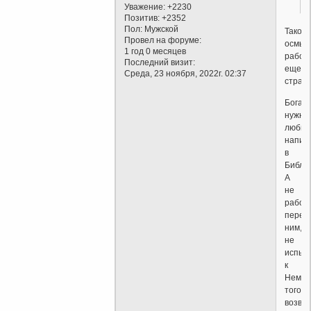
Уважение:
+2230
Позитив:
+2352
Пол:
Мужской
Такое
Провел на форуме:
осмыс
1 год 0 месяцев
рабст
Последний визит:
еще
Среда, 23 ноября, 2022г. 02:37
страш
Бога
нужно
любит
напис
в
Библи
А
не
рабол
перед
ним,
не
испыт
к
Нему
того
возвы