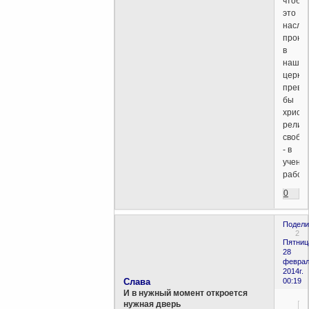
чтобы
это
насле
прони
в
нашу
церков
превр
бы
христи
религ
свобо
- в
учени
рабств
0
Подели
2
Пятниц
28
феврал
2014г.
Слава
00:19
И в нужный момент откроется
нужная дверь