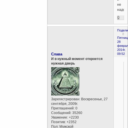
не
надо.)
0
Подели
8
Пятниц
28
феврал
2014г.
Слава
09:52
И в нужный момент откроется
нужная дверь
Зарегистрирован
: Воскресенье, 27
сентября, 2009г.
Приглашений:
0
Сообщений:
35260
Уважение:
+2230
Позитив:
+2352
Пол:
Мужской