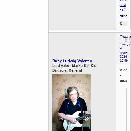
кем
сейча
являе
0
Подели
2
Понеде
9
июня,
2014г.
Ruby Ludwig Valentin
17:59
Lord Valet - Markiz Kis-Kis -
Аlgebr
Brigadier General
-
резул