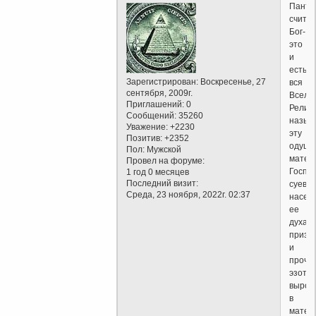
Панте
считаю
Бог-
это
и
есть
Зарегистрирован
: Воскресенье, 27
вся
сентября, 2009г.
Вселе
Приглашений:
0
Религ
Сообщений:
35260
назыв
Уважение:
+2230
эту
Позитив:
+2352
одуше
Пол:
Мужской
матер
Провел на форуме:
Госпо
1 год 0 месяцев
Последний визит:
суеве
Среда, 23 ноября, 2022г. 02:37
насел
ее
духами
призр
и
проче
эзотер
вырос
в
матер