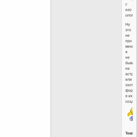
с
его
ипоте
Ну
это
не
про
меня,
я
не
бываю
на
астрол
или
эзоте
форум
я их
созда
Темы,