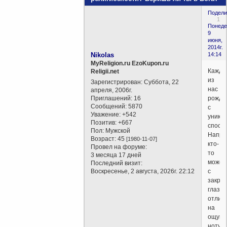
Подели
1
Понеде
9
июня,
2014г.
Nikolas
14:14
MyReligion.ru EzoKupon.ru
Кажды
Religii.net
из
Зарегистрирован
: Суббота, 22
нас
апреля, 2006г.
Приглашений:
16
рожда
Сообщений:
5870
с
Уважение:
+542
уника
Позитив:
+667
спосо
Пол:
Мужской
Напри
Возраст:
45
[1980-11-07]
кто-
Провел на форуме:
то
3 месяца 17 дней
может
Последний визит:
Воскресенье, 2 августа, 2026г. 22:12
с
закры
глаза
отлич
на
ощупь
ноту