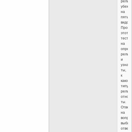
религ
убежд
на
пять
видов.
Пройд
этот
тест
на
опред
религ
и
узнае
ты,
к
какому
типу
религ
относ
ты.
Отвеч
на
вопро
выбир
ответ