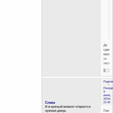
Да
сдвин
какой-
то
тест.
0
Подели
4
Понеде
9
июня,
2014г.
Слава
21:45
И в нужный момент откроется
Панте
нужная дверь