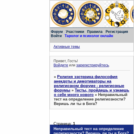
Форум
Участники
Правила
Регистрация
Войти
Таролог и психолог онлайн
Активные темы
Привет, Гость!
Войдите
или
зарегистрируйтесь
.
»
Религия эзотерика философия
анекдоты и демотиваторы на
религиозном форуме - религиозные
форумы
»
Тесты, пройдешь и узнаешь
о себе много нового
»
Неправильный
тест на определение религиозности?
Веришь ли ты в Бога?
Страница:
1
Неправильный тест на определение
религиозности? Веришь ли ты в Бога?