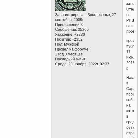
запеч
Стали
Зарегистрирован
: Воскресенье, 27
в
сентября, 2009г.
РПЦ
Приглашений:
0
назва
Сообщений:
35260
прово
Уважение:
+2230
Позитив:
+2352
время
Пол:
Мужской
публик
Провел на форуме:
17
1 год 0 месяцев
июня
Последний визит:
2015
Среда, 23 ноября, 2022г. 02:37
г.
Накан
в
Сарат
произ
событ
на
котор
в
среду
резко
отреа