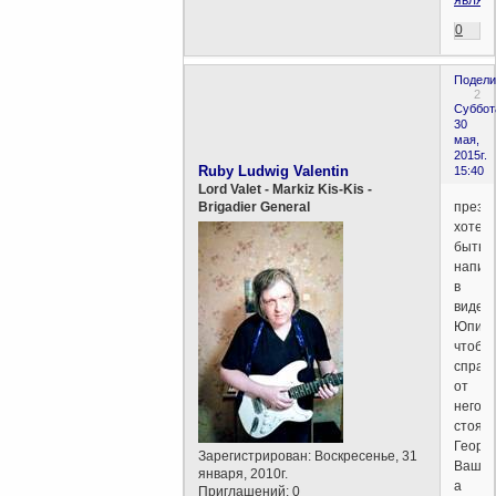
0
Подели
2
Суббот
30
мая,
2015г.
Ruby Ludwig Valentin
15:40
Lord Valet - Markiz Kis-Kis -
прези
Brigadier General
хотел
быть
напис
в
виде
Юпите
чтобы
справ
от
него
стоял
Георг
Зарегистрирован
: Воскресенье, 31
Вашин
января, 2010г.
а
Приглашений:
0