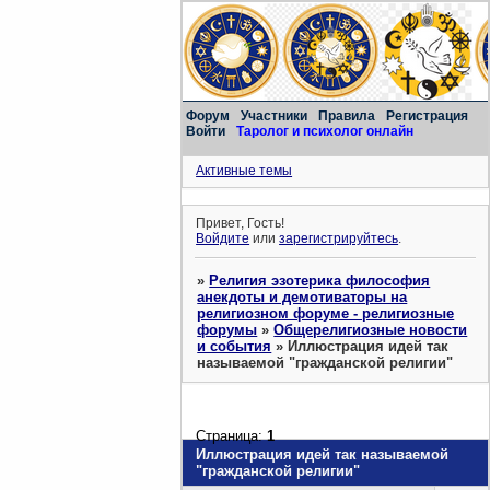
Форум
Участники
Правила
Регистрация
Войти
Таролог и психолог онлайн
Активные темы
Привет, Гость!
Войдите
или
зарегистрируйтесь
.
»
Религия эзотерика философия
анекдоты и демотиваторы на
религиозном форуме - религиозные
форумы
»
Общерелигиозные новости
и события
»
Иллюстрация идей так
называемой "гражданской религии"
Страница:
1
Иллюстрация идей так называемой
"гражданской религии"