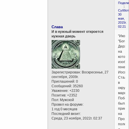
Подели
1
Суббот
30
мая,
2015г.
Слава
02:21
И в нужный момент откроется
"Икон
нужная дверь
"Бого
Держа
на
котор
изобр
генер
Зарегистрирован
: Воскресенье, 27
Иоси
сентября, 2009г.
Стали
Приглашений:
0
в
Сообщений:
35260
окруж
Уважение:
+2230
марша
Позитив:
+2352
Побед
Пол:
Мужской
была
Провел на форуме:
прине
1 год 0 месяцев
Последний визит:
на
Среда, 23 ноября, 2022г. 02:37
Прохо
поле