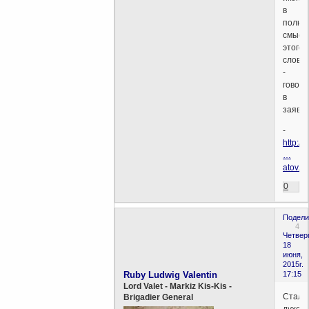
в
полно
смысл
этого
слова"
-
говори
в
заявл
-
http:/
…
atov.ht
0
Подели
4
Четверг
18
июня,
2015г.
Ruby Ludwig Valentin
17:15
Lord Valet - Markiz Kis-Kis -
Стали
Brigadier General