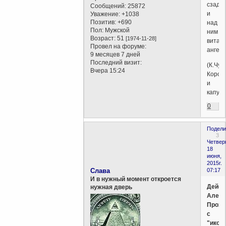
сзади
Сообщений:
25872
и
Уважение:
+1038
Позитив:
+690
над
Пол:
Мужской
ним
Возраст:
51
[1974-11-28]
витал
Провел на форуме:
ангел
9 месяцев 7 дней
Последний визит:
(К.Чук
Вчера 15:24
Корол
и
капуст
0
Подели
3
Четверг
18
июня,
2015г.
Слава
07:17
И в нужный момент откроется
Дейст
нужная дверь
Алекс
Проха
с
"иконо