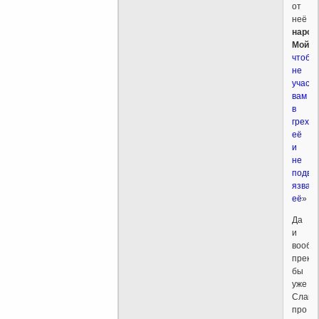
от
неё
народ
Мой
,
чтобы
не
участв
вам
в
грехах
её
и
не
подве
язвам
её
»
Да
и
вообщ
прекр
бы
уже
Славк
про