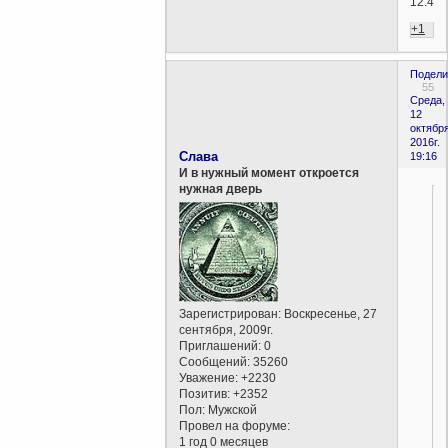
12:46)
+1
Подели
55
Среда,
12
октября
2016г.
Слава
19:16
И в нужный момент откроется
нужная дверь
Зарегистрирован
: Воскресенье, 27
сентября, 2009г.
Приглашений:
0
Сообщений:
35260
Уважение:
+2230
Позитив:
+2352
Пол:
Мужской
Провел на форуме:
1 год 0 месяцев