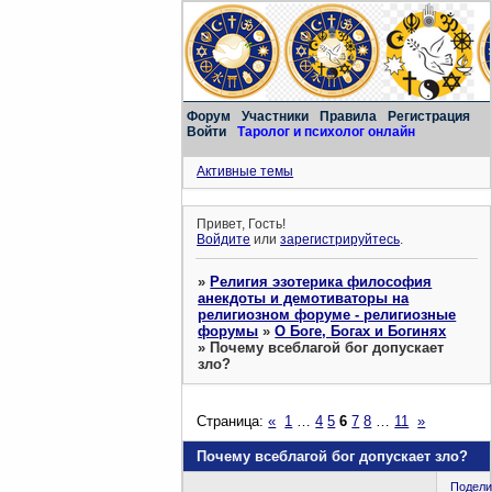
Форум
Участники
Правила
Регистрация
Войти
Таролог и психолог онлайн
Активные темы
Привет, Гость!
Войдите
или
зарегистрируйтесь
.
»
Религия эзотерика философия
анекдоты и демотиваторы на
религиозном форуме - религиозные
форумы
»
О Боге, Богах и Богинях
»
Почему всеблагой бог допускает
зло?
Страница:
«
1
…
4
5
6
7
8
…
11
»
Почему всеблагой бог допускает зло?
Подели