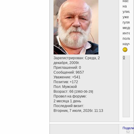
нас
на
улица
уже
гуляю
медве
интер
польз
научи
0
Зарегистрирован
: Среда, 2
декабря, 2009г.
Приглашений:
0
Сообщений:
9657
Уважение:
+541
Позитив:
+172
Пол:
Мужской
Возраст:
66
[1960-06-29]
Провел на форуме:
2 месяца 1 день
Последний визит:
Вторник, 7 июля, 2026г. 11:13
Подели
52