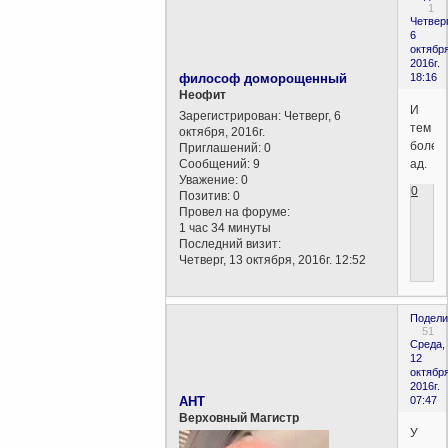
1
Четверг
6
октября
2016г.
философ доморощенный
18:16
Неофит
И
Зарегистрирован
: Четверг, 6
тем
октября, 2016г.
более
Приглашений:
0
Сообщений:
9
ад.
Уважение:
0
0
Позитив:
0
Провел на форуме:
1 час 34 минуты
Последний визит:
Четверг, 13 октября, 2016г. 12:52
Подели
51
Среда,
12
октября
2016г.
AHT
07:47
Верховный Магистр
У