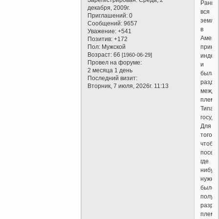
Раньш
декабря, 2009г.
вся
Приглашений:
0
земля
Сообщений:
9657
в
Уважение:
+541
Амери
Позитив:
+172
Пол:
Мужской
прина
Возраст:
66
[1960-06-29]
индей
Провел на форуме:
и
2 месяца 1 день
была
Последний визит:
разде
Вторник, 7 июля, 2026г. 11:13
между
племе
Типа
госуда
Для
того,
чтобы
посел
где
нибудь
нужно
было
получ
разре
племе