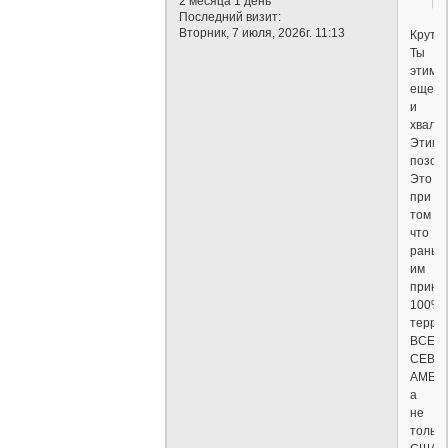
2 месяца 1 день
Последний визит:
Вторник, 7 июля, 2026г. 11:13
Круто..
Ты
этим
еще
и
хвали
Этим
позор
Это
при
том
что
раньш
им
прина
100%
терри
ВСЕЙ
СЕВЕ
АМЕР
а
не
только