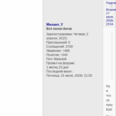
Подели
5
Вторни
17
июля,
2018г.
Михаил_У
23:54
Всё полно богов
Зарегистрирован
: Четверг, 2
апреля, 2015г.
Приглашений:
0
Сообщений:
3709
Уважение:
+468
Позитив:
+344
Пол:
Мужской
г
Провел на форуме:
1 месяц 23 дня
Последний визит:
Пятница, 31 июля, 2026г. 21:50
Ну
и
что
за
проро
Баб?