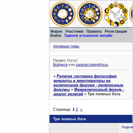
Форум
Участники
Правила
Регистрация
Войти
Таролог и психолог онлайн
Активные темы
Привет, Гость!
Войдите
или
зарегистрируйтесь
.
»
Религия эзотерика философия
анекдоты и демотиваторы на
религиозном форуме - религиозные
форумы
»
Межрелигиозный форум -
диалог религий
»
Три ложных бога
Страница:
1
2
»
Три ложных бога
Подели
1