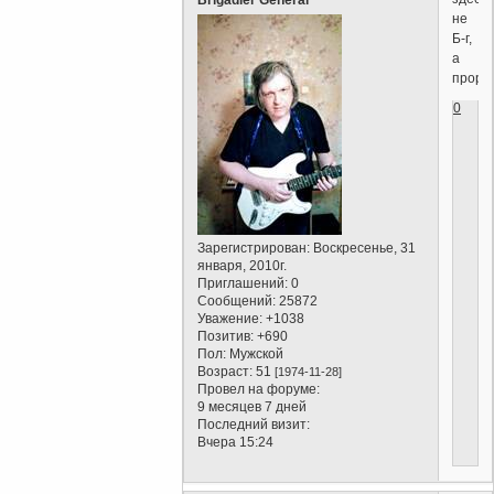
Brigadier General
не
Б-г,
а
пророк
0
Зарегистрирован
: Воскресенье, 31
января, 2010г.
Приглашений:
0
Сообщений:
25872
Уважение:
+1038
Позитив:
+690
Пол:
Мужской
Возраст:
51
[1974-11-28]
Провел на форуме:
9 месяцев 7 дней
Последний визит:
Вчера 15:24