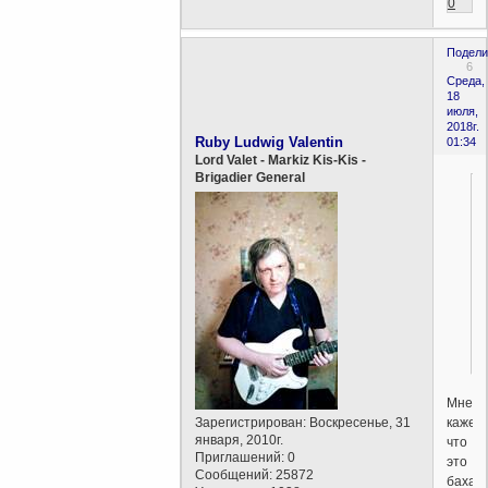
0
Подели
6
Среда,
18
июля,
2018г.
Ruby Ludwig Valentin
01:34
Lord Valet - Markiz Kis-Kis -
Brigadier General
Мне
кажетс
Зарегистрирован
: Воскресенье, 31
января, 2010г.
что
Приглашений:
0
это
Сообщений:
25872
бахай