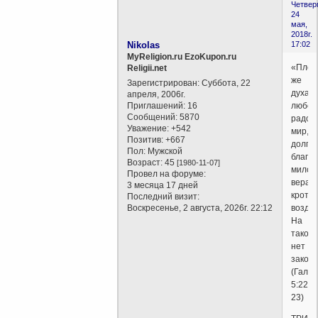
Четверг
24
мая,
2018г.
Nikolas
17:02
MyReligion.ru EzoKupon.ru
«Плод
Religii.net
же
Зарегистрирован
: Суббота, 22
духа:
апреля, 2006г.
Приглашений:
16
любов
Сообщений:
5870
радост
Уважение:
+542
мир,
Позитив:
+667
долго
Пол:
Мужской
благос
Возраст:
45
[1980-11-07]
милос
Провел на форуме:
вера,
3 месяца 17 дней
кротос
Последний визит:
Воскресенье, 2 августа, 2026г. 22:12
возде
На
таков
нет
закон
(Гал.
5:22-
23)