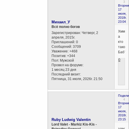
3
Вторни
17
июля,
2018г.
Михаил_У
23:04
Всё полно богов
Хммм,
Зарегистрирован
: Четверг, 2
а
апреля, 2015г.
кто
Приглашений:
0
Сообщений:
3709
такой
Уважение:
+468
Баб?
Позитив:
+344
0
Пол:
Мужской
Провел на форуме:
1 месяц 23 дня
Последний визит:
Пятница, 31 июля, 2026г. 21:50
Подели
4
Вторни
17
июля,
2018г.
Ruby Ludwig Valentin
23:15
Lord Valet - Markiz Kis-Kis -
здесь